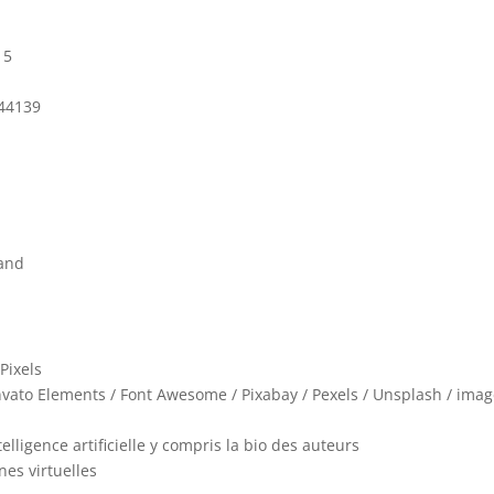
15
344139
rand
Pixels
/ Envato Elements / Font Awesome / Pixabay / Pexels / Unsplash / ima
telligence artificielle y compris la bio des auteurs
es virtuelles