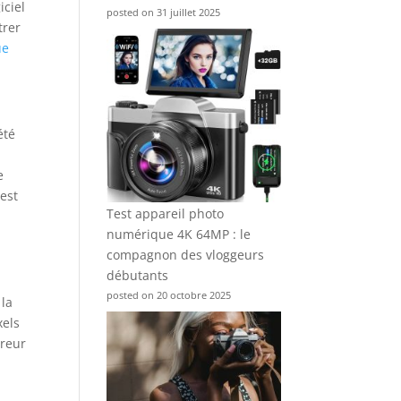
iciel
posted on 31 juillet 2025
trer
ue
été
e
 est
Test appareil photo
numérique 4K 64MP : le
compagnon des vloggeurs
débutants
posted on 20 octobre 2025
 la
xels
rreur