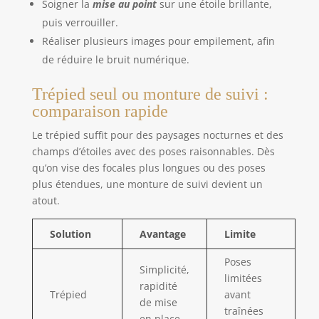
Soigner la
mise au point
sur une étoile brillante,
the majority of Android and Apple
smartphones ava ilable in the market.
puis verrouiller.
[Detachable Lanyard for Added Security] Keep
your remote close by attaching it to your wrist
Réaliser plusieurs images pour empilement, afin
or other belongings, ensuring it won't get lost
de réduire le bruit numérique.
while you're on the go.
Trépied seul ou monture de suivi :
comparaison rapide
Le trépied suffit pour des paysages nocturnes et des
champs d’étoiles avec des poses raisonnables. Dès
qu’on vise des focales plus longues ou des poses
plus étendues, une monture de suivi devient un
atout.
Solution
Avantage
Limite
Poses
Simplicité,
limitées
rapidité
Trépied
avant
de mise
traînées
en place