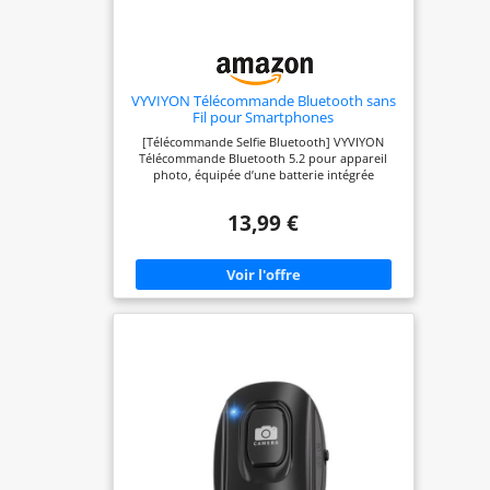
VYVIYON Télécommande Bluetooth sans
Fil pour Smartphones
[Télécommande Selfie Bluetooth] VYVIYON
Télécommande Bluetooth 5.2 pour appareil
photo, équipée d’une batterie intégrée
rechargeable. Elle prend en charge la charge
rapide via le câble USB fourni, éliminant ainsi
13,99 €
l’utilisation des piles jetables. Profitez d’une
durée de veille plus longue pour une
utilisation quotidienne pratique et
économique. [Tirage à distance] Parfait pour
les couples en voyage ou les photos de famille,
évitez les situations embarrassantes en
demandant de l'aide à des inconnus et prenez
des photos à tout moment et en tout lieu. Prise
en charge du contrôle sans fil pour la prise de
photos et la vidéo sur téléphone, opération
facile dans un rayon de 10 mètres, adieu aux
limites du tirage à la main. Idéal pour les
voyages, les fêtes, les check-ins en plein air et
bien d'autres scénarios, que ce soit une photo
solo ou en groupe, tout peut être réalisé
facilement. [Design compact et portable] Avec
des dimensions de 48,5mm x 33,7mm x