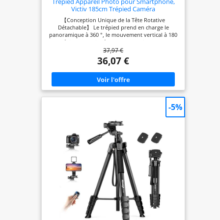
Trépied Appareil Photo pour Smartphone,
Victiv 185cm Trépied Caméra
【Conception Unique de la Tête Rotative
Détachable】 Le trépied prend en charge le
panoramique à 360 °, le mouvement vertical à 180
° (dévissez la poignée dans le sens inverse des
37,97 €
aiguilles d'une montre) et la prise de vue latérale à
90 °. La tête rotative à trois voies peut être
36,07 €
démontée et remplacée par une tête sphérique,
une tête fluide, une poignée pistolet, etc.Laissez-
vous expérimenter une variété d'effets et de
scènes de prise de vue. 【Facile et Portable】 Le
trépied pèse 1,4 kg (3,1 lb), Conception améliorée
à 3 éponges pour plus de confort lors du
-5%
transport d'un trépied. Les pieds de colonne à 5
sections avec verrous à bascule rapide peuvent
être rapidement pliés de 185 cm à une hauteur
courte de 45 cm (environ 17 pouces). Une
excellente aide pendant le voyage. 【Excellente
Stabilité】 Le trépied supporte 6,35 kg (14 lb), Les
poids suspendus au crochet inférieur de la
colonne centrale empêchent le trépied de
basculer. Les pieds en caoutchouc antidérapants
offrent une prise ferme pour une utilisation sur
les tapis d'intérieur, les surfaces lisses et les
surfaces extérieures inégales. 【Iarge Compatible
】 Équipé d'une plaque à dégagement rapide
standard de 1/4 " (0,5 cm) pour assurer des
transitions rapides entre les prises de vue. Le
trépied prend en charge reflex numériques,