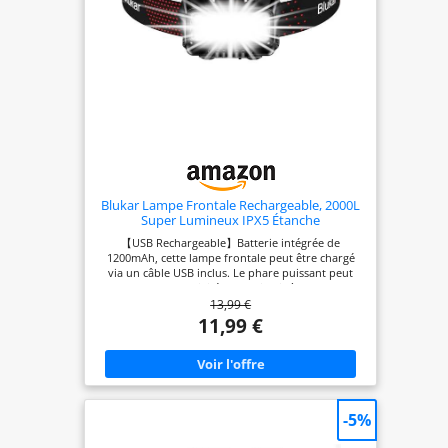
Blukar Lampe Frontale Rechargeable, 2000L
Super Lumineux IPX5 Étanche
【USB Rechargeable】Batterie intégrée de
1200mAh, cette lampe frontale peut être chargé
via un câble USB inclus. Le phare puissant peut
supporter des activités de plein air à long terme
13,99 €
après une charge complète, vous offrant une
durée d'éclairage plus longue et une expérience
11,99 €
de charge plus détendue. 【8 Modes d'éclairage
avec Détecteur de Mouvement】Capteur de
mouvement intégré, appuyez sur 2 boutons pour
changer de modes différents. 5 Modes d'éclairage
conventionnels: XPG Blanche/COB
Blanche/XPG+COB Blanche/COB Rouge/COB
-5%
Stroboscopique Rouge. 3 Modes d'éclairage du
capteur: XPG Blanche/COB Blanche/XPG+COB