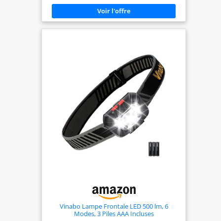
avec Détecteur de Mouvement】Capteur de
mouvement intégré, appuyez sur 2 boutons pour
changer de modes différents. 5 Modes d'éclairage
conventionnels: XPG Blanche/COB
Blanche/XPG+COB Blanche/COB Rouge/COB
Stroboscopique Rouge. 3 Modes d'éclairage du
capteur: XPG Blanche/COB Blanche/XPG+COB
Blanche. La capteur de gestes vous offre la
commodité dont vous avez besoin pour toute
utilisation dans l'obscurité. 【Réglable et
Confortable】La base de phare réglable à 45 °
vous permet de concentrer la lumière là où vous
en avez besoin. Le bandeau élastique est réglable,
confortable, respirant et pas facile à glisser.
【Technologie COB LED】Nos phares combinent la
technologie COB avancée et la technologie LED
XPG ultra-lumineuse avec une large zone
d'irradiation, un faisceau uniforme et stable, qui
peut facilement faire face à des environnements
complexes et rendre vos activités nocturnes plus
sûres. 【Imperméable et Léger】Les phares légers
et étanches sont parfaits pour toutes sortes
d'activités, telles que la pêche, le vélo, le VTT, le
camping, l'escalade, le bricolage, le camping,
l'exploration, la lecture, la réparation automobile
et les outils d'urgence, les travaux miniers, etc.
Cadeau parfait pour la famille et les amis.
Vinabo Lampe Frontale LED 500 lm, 6
Modes, 3 Piles AAA Incluses