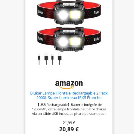
Blanche. La capteur de gestes vous offre la
commodité dont vous avez besoin pour toute
utilisation dans l'obscurité. 【Réglable et
Confortable】La base de phare réglable à 45 °
vous permet de concentrer la lumière là où vous
en avez besoin. Le bandeau élastique est réglable,
confortable, respirant et pas facile à glisser.
【Technologie COB LED】Nos phares combinent la
technologie COB avancée et la technologie LED
XPG ultra-lumineuse avec une large zone
d'irradiation, un faisceau uniforme et stable, qui
peut facilement faire face à des environnements
complexes et rendre vos activités nocturnes plus
sûres. 【Imperméable et Léger】Les phares légers
et étanches sont parfaits pour toutes sortes
d'activités, telles que la pêche, le vélo, le VTT, le
camping, l'escalade, le bricolage, le camping,
l'exploration, la lecture, la réparation automobile
et les outils d'urgence, les travaux miniers, etc.
Cadeau parfait pour la famille et les amis.
Blukar Lampe Frontale Rechargeable 2 Pack
2000L Super Lumineux IPX5 Étanche
【USB Rechargeable】Batterie intégrée de
1200mAh, cette lampe frontale peut être chargé
via un câble USB inclus. Le phare puissant peut
supporter des activités de plein air à long terme
21,99 €
après une charge complète, vous offrant une
durée d'éclairage plus longue et une expérience
20,89 €
de charge plus détendue. 【8 Modes d'éclairage