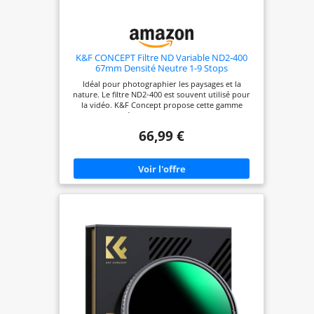
K&F CONCEPT Filtre ND Variable ND2-400
67mm Densité Neutre 1-9 Stops
Idéal pour photographier les paysages et la
nature. Le filtre ND2-400 est souvent utilisé pour
la vidéo. K&F Concept propose cette gamme
Edition Supérieure pour les photographes
professionnels.Il y a actuellement 2 boîtes
66,99 €
d'emballage différentes (anciennes ou nouvelles)
qui seront expédiées au hasard. Le filtre à densité
variable réduit la luminosité d'1 à 9 diaphragmes.
Le filtre ND agrandit l’ouverture pour une
profondeur de champ réduite. Il permet de
pratiquer une durée d'exposition plus longue, et
la création de flou directionnel par faible
luminosité. Particulièrement ce filtre nd2-400 est
utile lors de la création d'effets de mouvement
dans l'eau en mouvement tels que les cascades, les
rivières et les vagues. En verre optique japonais
haut de gamme, avec un nano-revêtement de 28
couches qui équilibre les couleurs, réduit les
reflets parasites et protège l'objectif des eaux et
des rayures. Impossible de mettre une
protection/capot en même taille. ( On doit utiliser
ce filtre avec un bouchon de plus grande taille de