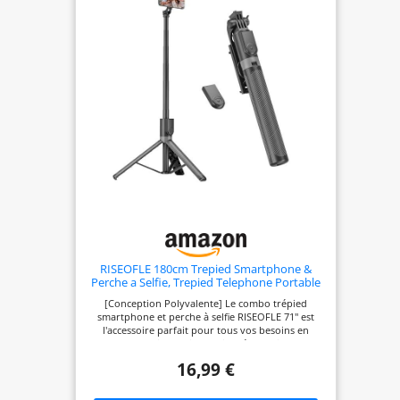
RISEOFLE 180cm Trepied Smartphone &
Perche a Selfie, Trepied Telephone Portable
Rétractable en Aluminium avec
[Conception Polyvalente] Le combo trépied
Télécommande sans Fil pour
smartphone et perche à selfie RISEOFLE 71'' est
iPhone/Samsung/Android/Caméra
l'accessoire parfait pour tous vos besoins en
photographie mobile. Sa tige télescopique en
alliage d'aluminium de haute qualité s'allonge avec
16,99 €
fluidité et se transforme en trépied d'un simple
geste. Léger mais robuste, ce design offre stabilité
et fiabilité, garantissant la sécurité de votre