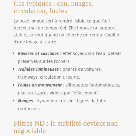
produit : 8,4 x 7,4 x 42,8 cm (L x l x H, plié) ; s'étend
Cas typiques : eau, nuages,
jusqu'à 127 cm de haut. Remarque : Non
circulation, foules
recommandé pour une utilisation avec des
appareils photo reflex numériques lourds et haut
de gamme, des appareils photo à objectifs longs et
La pose longue sert à rendre lisible ce que l’œil
de grands télescopes. Le poids total de
perçoit mal en temps réel. Elle impose un support
l'équipement ne doit pas dépasser 2 kg.
stable, surtout quand on cherche un rendu régulier
d’une image à l’autre.
Rivières et cascades
: effet soyeux sur l’eau, détails
préservés sur les rochers.
Traînées lumineuses
: phares de voitures,
tramways, circulation urbaine.
Foules en mouvement
: silhouettes fantomatiques,
places et gares vidées par “effacement”.
Nuages
: dynamique du ciel, lignes de fuite
renforcées.
Filtres ND : la stabilité devient non
négociable