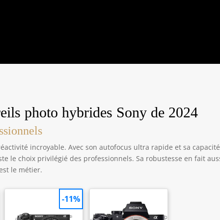
reils photo hybrides Sony de 2024
essionnels
réactivité incroyable. Avec son autofocus ultra rapide et sa capacité
ste le choix privilégié des professionnels. Sa robustesse en fait aus
est le métier.
-11%