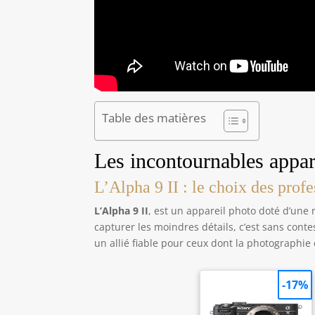
Table des matières
Les incontournables appa
L’Alpha 9 II : le choix des prof
L’Alpha 9 II
, est un appareil photo doté d’une 
capturer les moindres détails, c’est sans conte
un allié fiable pour ceux dont la photographie 
-17%