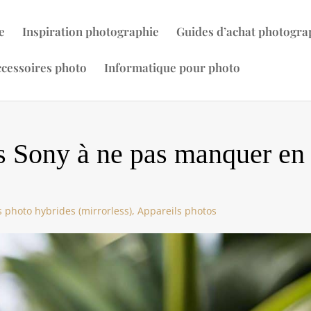
e
Inspiration photographie
Guides d’achat photogra
cessoires photo
Informatique pour photo
es Sony à ne pas manquer en
s photo hybrides (mirrorless)
,
Appareils photos