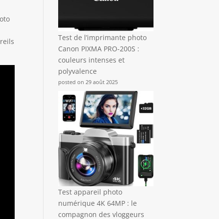
oto
s
Test de l’imprimante photo
reils
Canon PIXMA PRO-200S :
couleurs intenses et
polyvalence
posted on 29 août 2025
Test appareil photo
numérique 4K 64MP : le
compagnon des vloggeurs