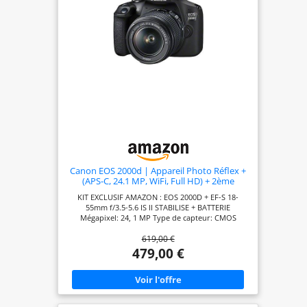
directement sur l'écran LCD de 7,5 cm ou partager
via Wi-Fi et NFC Contenu de la livraison : boîtier
noir EOS 2000D ; EF-S 18-55 mm F3.5-5.6 III ;
Å“illeton EF ; couvercle de boîtier d'appareil photo
R-F-3 ; sangle EW-400D ; batterie LP-E10 ; chargeur
de batterie LC-E10E ; cble d'alimentation pour
chargeur de batterie ; cache objectif ; bouchon
d'objectif ; instructions (français non garanti).
Première étape L'objectif ne contient pas de
stabilisateur
Canon EOS 2000d | Appareil Photo Réflex +
(APS-C, 24.1 MP, WiFi, Full HD) + 2ème
Batterie + Objectif EF-S 18-55mm f/3,5-5,6 is
KIT EXCLUSIF AMAZON : EOS 2000D + EF-S 18-
II stabilisé - Amazon Exclusive Noir
55mm f/3.5-5.6 IS II STABILISE + BATTERIE
Mégapixel: 24, 1 MP Type de capteur: CMOS
Résolution d'image maximale: 6000 x 4000 pixels.
619,00 €
La sensibilité ISO (max): 12800. Longueur focale: 18
- 55 mm. Vitesse maximale d'obturation de la
479,00 €
caméra: 1/4000 s. Wifi. Type HD: Full HD Résolution
vidéo maximale: 1920 x 1080 pixels. Taille de
l'écran: 7, 62 cm (3"). Viseur d'appareil photo:
Optique. PictBridge. Poids: 475 g. Couleur du
produit: Noir