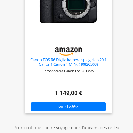
EOS est l’appareil photo hybride pour les
professionnels et une caméra vlog ou de
streaming, pensé pour les créateurs exigeants.
Connectivité intelligente pour les créateurs – Cet
appareil photo Wi-Fi et Bluetooth facilite le
partage. Utilisez-le comme caméra de streaming
ou webcam grâce à la compatibilité UVC/UAC plug-
and-play – parfait pour les créateurs qui filment et
partagent en déplacement.
Canon EOS R6 Digitalkamera spiegellos 20 1
Canon1 Canon 1 MPix (4082C003)
Fotoaparatas Canon Eos R6 Body
1 149,00 €
Pour continuer notre voyage dans l’univers des reflex