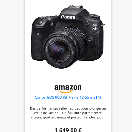
Canon EOS 90D Kit + EF-S 18-55 is STM
Des performances reflex rapides pour plonger au
cœur de l'action... Un équilibre parfait entre
vitesse, qualité d'image et portabilité: idéal pour
vous rapprocher de la nature et capturer des
scènes de sport ultra rapides. 26, 2 millions de
1 649,00 €
pixels, plein format, 6, 5 im./s, autofocus CMOS