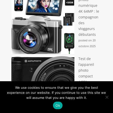
numérique
4K 64MP : le
compagnon
des
vloggeurs
débutants
posted on 20
octobre 2025
Test de
l’appareil
photo
compact
AGFA
Realishot
We use cookies to ensure that we give you the best
experience on our website. If you continue to use this site we
C130 : un
will assume that you are happy with it.
choix
polyvalent
Ok
posted on 31