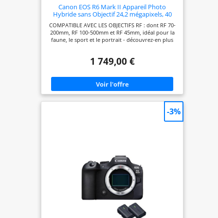
Canon EOS R6 Mark II Appareil Photo
Hybride sans Objectif 24,2 mégapixels, 40
img/s, vidéo 4K 60p, Dual Pixel CMOS Auto
COMPATIBLE AVEC LES OBJECTIFS RF : dont RF 70-
Focus II, Noir
200mm, RF 100-500mm et RF 45mm, idéal pour la
faune, le sport et le portrait - découvrez-en plus
dans la Boutique Canon ISO102 400 (ext. ISO 204
800) avec AF jusqu'à -6,5 EV Prise de vue continue
1 749,00 €
jusqu'à 40fps elec. ou mécanique 12fps Filmez à
main levée avec jusqu'à 8 diaphragmes s de IS Le
système de mise au point automatique intelligent
détecte les yeux, le visage, la tête, le corps, les
animaux et les véhicules Capturez des vidéos 4K à
60p, 6K ProRes RAW vers un enregistreur externe
Atomos Ninja V+, mode Raw Burst Détecter
-3%
uniquement AF, marqueur d'aspect, bracketing de
mise au point et indication de fausses couleurs