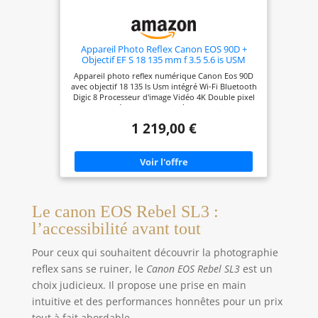
Appareil Photo Reflex Canon EOS 90D +
Objectif EF S 18 135 mm f 3.5 5.6 is USM
Appareil photo reflex numérique Canon Eos 90D
avec objectif 18 135 Is Usm intégré Wi-Fi Bluetooth
Digic 8 Processeur d'image Vidéo 4K Double pixel
Cmos Af et écran LCD tactile à angle variable de
3,0 pouces Noir Qualité d'image élevée avec
1 219,00 €
capteur Cmos Aps C de 32,5 mégapixels Vidéo 4K
UHD 30P Full HD 120P Noir
Le canon EOS Rebel SL3 :
l’accessibilité avant tout
Pour ceux qui souhaitent découvrir la photographie
reflex sans se ruiner, le
Canon EOS Rebel SL3
est un
choix judicieux. Il propose une prise en main
intuitive et des performances honnêtes pour un prix
tout à fait abordable.