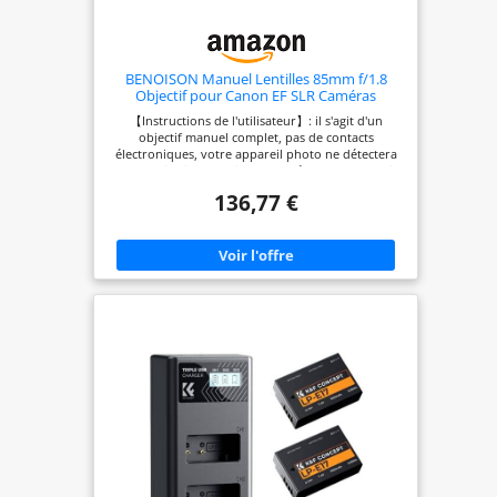
BENOISON Manuel Lentilles 85mm f/1.8
Objectif pour Canon EF SLR Caméras
【Instructions de l'utilisateur】: il s'agit d'un
objectif manuel complet, pas de contacts
électroniques, votre appareil photo ne détectera
pas l'objectif lorsqu'il est monté, c'est pourquoi
nous ne pouvons pas appuyer sur l'obturateur.
136,77 €
Conseils pour utiliser notre objectif manuel :
réglez le cadran de mode sur Manuel (M).
【Objectif portrait polyvalent de 85mm】: en tant
qu'objectif portrait, l'objectif de 85 mm facilite la
prise de vue à moitié et à plein corps. Il peut
également prendre des gros plans des visages.
Idéal pour la photographie de rue. 【Grande
ouverture F1.8】: l'objectif à grande ouverture de
1,8 offre un effet bokeh fantastique en arrière-
plan. Grande ouverture avec bokeh agréable pour
améliorer davantage les images à faible
profondeur de champ. 【Mise au point
manuelle】: les objectifs manuels nécessitent de
tourner la bague de mise au point de l'objectif
pour faire la mise au point. De plus, les objectifs
manuels ne peuvent pas afficher la valeur
d'ouverture dans l'appareil photo. La valeur
d'ouverture ne peut être réglée qu'à l'aide de la