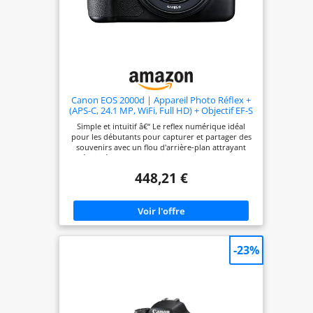
Canon EOS 2000d | Appareil Photo Réflex +
(APS-C, 24.1 MP, WiFi, Full HD) + Objectif EF-S
18-55mm f/3,5-5,6 DC III, Noir
Simple et intuitif â€“ Le reflex numérique idéal
pour les débutants pour capturer et partager des
souvenirs avec un flou d'arrière-plan attrayant
Créativité simple : enregistrement en direct avec
des indications faciles à comprendre, le mode
448,21 €
créatif automatique offre - et pour une finition
unique, il existe de nombreux filtres créatifs. Visez
et déclenchez simplement le sujet â€“ la
reconnaissance automatique des motifs garantit
des résultats de qualité supérieure Capturez des
moments spontanés â€“ dans des vidéos Full HD
créatives ou des clichés vidéo des points
-23%
culminants de la journée Enregistrez en toute
confiance : grce à la mise au point automatique
précise, au viseur optique, à la prise de vue en
rafale jusqu'à 3 images par seconde et au
processeur d'image DIGIC 4, vous pouvez
facilement capturer l'instant et regarder le résultat