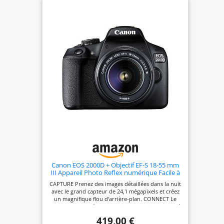
Canon EOS 2000D + Objectif EF-S 18-55 mm
III Appareil Photo Reflex numérique Facile à
Utiliser avec Un Objectif Polyvalent, idéal
CAPTURE Prenez des images détaillées dans la nuit
pour Les Portraits et Les paysages
avec le grand capteur de 24,1 mégapixels et créez
un magnifique flou d'arrière-plan. CONNECT Le
partage sur les réseaux sociaux et la prise de vue à
distance sont un jeu d'enfant grâce au Wi-Fi, au
419,00 €
NFC et à l'application Canon Camera Connect. KIT