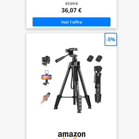
37,97 €
aiguilles d'une montre) et la prise de vue latérale à
90 °. La tête rotative à trois voies peut être
36,07 €
démontée et remplacée par une tête sphérique,
une tête fluide, une poignée pistolet, etc.Laissez-
vous expérimenter une variété d'effets et de
scènes de prise de vue. 【Facile et Portable】 Le
trépied pèse 1,4 kg (3,1 lb), Conception améliorée
à 3 éponges pour plus de confort lors du
-5%
transport d'un trépied. Les pieds de colonne à 5
sections avec verrous à bascule rapide peuvent
être rapidement pliés de 185 cm à une hauteur
courte de 45 cm (environ 17 pouces). Une
excellente aide pendant le voyage. 【Excellente
Stabilité】 Le trépied supporte 6,35 kg (14 lb), Les
poids suspendus au crochet inférieur de la
colonne centrale empêchent le trépied de
basculer. Les pieds en caoutchouc antidérapants
offrent une prise ferme pour une utilisation sur
les tapis d'intérieur, les surfaces lisses et les
surfaces extérieures inégales. 【Iarge Compatible
】 Équipé d'une plaque à dégagement rapide
standard de 1/4 " (0,5 cm) pour assurer des
transitions rapides entre les prises de vue. Le
trépied prend en charge reflex numériques,
appareils photo, laser, télescope et smartphone.
【Ce que vous Obtiendrez】 Achetez un trépied et
vous obtiendrez un support de téléphone, une
plaque de dégagement rapide supplémentaire et
un étui de transport réutilisable. Contactez-nous
pendant la période de garantie pour remplacer les