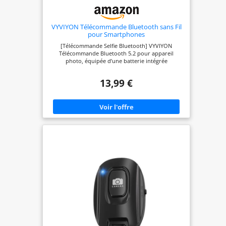
VYVIYON Télécommande Bluetooth sans Fil
pour Smartphones
[Télécommande Selfie Bluetooth] VYVIYON
Télécommande Bluetooth 5.2 pour appareil
photo, équipée d’une batterie intégrée
rechargeable. Elle prend en charge la charge
rapide via le câble USB fourni, éliminant ainsi
13,99 €
l’utilisation des piles jetables. Profitez d’une durée
de veille plus longue pour une utilisation
quotidienne pratique et économique. [Tirage à
distance] Parfait pour les couples en voyage ou les
photos de famille, évitez les situations
embarrassantes en demandant de l'aide à des
inconnus et prenez des photos à tout moment et
en tout lieu. Prise en charge du contrôle sans fil
pour la prise de photos et la vidéo sur téléphone,
opération facile dans un rayon de 10 mètres,
adieu aux limites du tirage à la main. Idéal pour
les voyages, les fêtes, les check-ins en plein air et
bien d'autres scénarios, que ce soit une photo
solo ou en groupe, tout peut être réalisé
facilement. [Design compact et portable] Avec des
dimensions de 48,5mm x 33,7mm x 12,5mm,
accrochez notre déclencheur Bluetooth à vos clés,
glissez-le dans votre poche ou utilisez la dragonne
pour une utilisation pratique en déplacement.