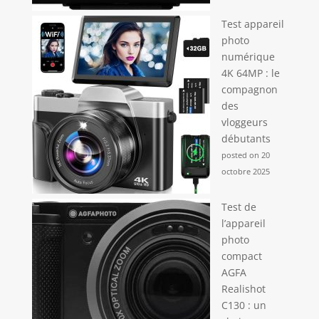
Test appareil
photo
numérique
4K 64MP : le
compagnon
des
vloggeurs
débutants
posted on 20
octobre 2025
Test de
l’appareil
photo
compact
AGFA
Realishot
C130 : un