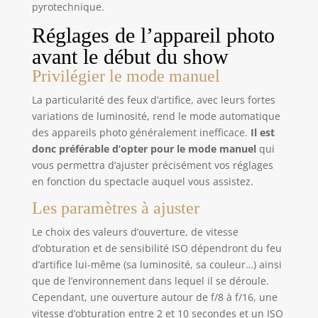
your remote close by attaching it to your wrist or
pyrotechnique.
other belongings, ensuring it won't get lost while
you're on the go.
Réglages de l’appareil photo
avant le début du show
Privilégier le mode manuel
La particularité des feux d’artifice, avec leurs fortes
variations de luminosité, rend le mode automatique
des appareils photo généralement inefficace.
Il est
donc préférable d’opter pour le mode manuel
qui
vous permettra d’ajuster précisément vos réglages
en fonction du spectacle auquel vous assistez.
Les paramètres à ajuster
Le choix des valeurs d’ouverture, de vitesse
d’obturation et de sensibilité ISO dépendront du feu
d’artifice lui-même (sa luminosité, sa couleur…) ainsi
que de l’environnement dans lequel il se déroule.
Cependant, une ouverture autour de f/8 à f/16, une
vitesse d’obturation entre 2 et 10 secondes et un ISO