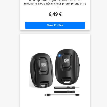
Utiliser, Accessoire Smartphone
téléphone. Notre déclencheur photo iphone offre
une portée sans fil de 10 mètres pour des photos
et vidéos parfaites à distance. 【Appariement
6,49 €
Instantané et Facile】Associez rapidement la
télécommande à votre smartphone via Bluetooth
sans avoir besoin d'une application. Elle se
reconnecte automatiquement à chaque utilisation,
telecommande bluetooth android pour un
confort optimal. 【Design Compact et Léger】
Ultra-portable et discret, ce déclencheur sans fil se
glisse facilement dans votre poche ou sac.
Télécommande bluetooth photo idéal pour les
voyages, les événements et les activités
extérieures sans crainte de perdre votre appareil.
smartphones iOS et Android. Profitez d'une
expérience sans tracas pour capturer des
moments mémorables, telecommande pour
android et ios que vous soyez un utilisateur
iPhone ou Android. 【Service Client Réactif et
Fiable】En cas de problème, notre équipe de
support client est prête à vous aider. Nous nous
engageons à résoudre rapidement toute question
ou souci que vous pourriez rencontrer avec notre
télécommande bluetooth pour smartphone.