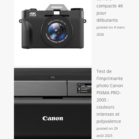
compacte 4K
pour
débutants
posted on 4 mars
2026
Test de
l’imprimante
photo Canon
PIXMA PRO-
200S :
couleurs
intenses et
polyvalence
posted on 29
août 2025