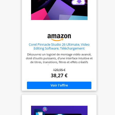
Corel Pinnacle Studio 26 Ultimate, Video
Editing Software, Téléchargement
Découvrez un logiciel de montage vidéo avancé,
doté d'outils puissants, d'une interface intuitive et
de titres, transitions, filtres et effets créatifs
permettant de réaliser des productions de niveau
129,95 €
professionnel, le tout avec une stabilité et des
performances incroyables Montez de manière
38,27 €
experte des vidéos HD, 4K et 360 sur un nombre
illimité de pistes, importez des vidéos 8K et
optimisez chaque paramètre de votre projet
(positionnement, couleur, transparence, etc.)
grâce à la personnalisation précise des images clés
et à l'édition avancée des images clés Tirez parti
d'outils puissants tels que le masquage vidéo, le
suivi de mouvement, l'étalonnage complet des
couleurs, le suivi d'objets intelligents, l'écran vert,
les modes de fusion, l'enregistrement d'écran, le