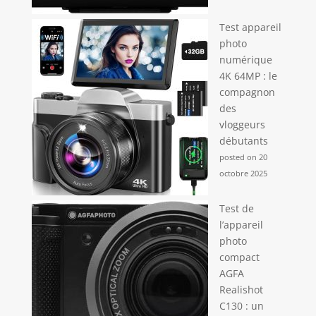
Test appareil
photo
numérique
4K 64MP : le
compagnon
des
vloggeurs
débutants
posted on 20
octobre 2025
Test de
l’appareil
photo
compact
AGFA
Realishot
C130 : un