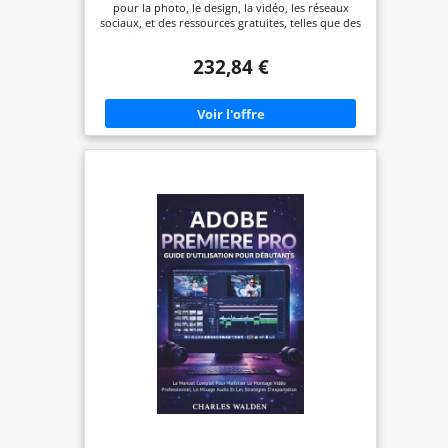
pour la photo, le design, la vidéo, les réseaux
sociaux, et des ressources gratuites, telles que des
polices et Adobe Stock , le tout avec un seul
abonnement. Plus de 20 apps de référence, dont
232,84 €
Photoshop, Illustrator, Premiere Pro et Acrobat
Pro, et l’outil d’IA créative Adobe Firefly Accès
illimité aux fonctions standard d’images et
vecteurs IA, ainsi que 4 000 crédits génératifs
mensuels pour les fonctions vidéo et audio IA
premium. Crée des images, graphismes et œuvres
artistiques avec Photoshop. Crée des designs,
icônes et bien plus avec Illustrator.