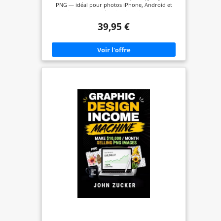
Windows 11/10/8/7
PNG — idéal pour photos iPhone, Android et
appareils photo. ✔️ Détection intelligente d’images
similaires : l’IA repère les photos presque
39,95 €
identiques (recadrées, retouchées,
redimensionnées ou en rafale) avec aperçu pour
décider facilement. ✔️ Doublons musique & vidéos
: identifie les fichiers audio et vidéo en double
pour nettoyer rapidement de grandes
bibliothèques multimédias. ✔️ Analyse complète
des dossiers : scanne des arborescences entières
sur votre PC et vos supports externes (disques
durs, clés USB) en une seule recherche. ✔️ Licence
à vie, sans abonnement : achat unique pour 1 PC,
sans renouvellement ni frais cachés — une
solution simple pour libérer de l’espace et garder
une médiathèque propre.