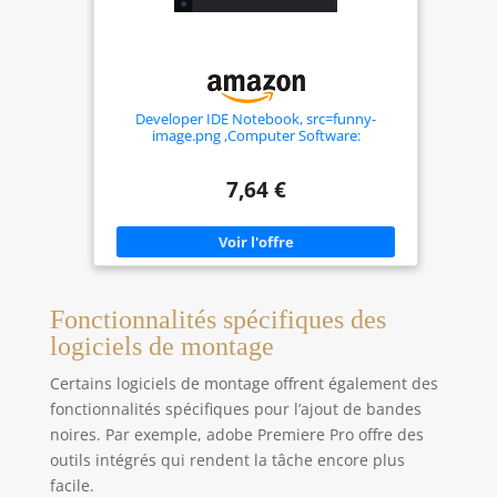
Developer IDE Notebook, src=funny-
image.png ,Computer Software:
Programmer Dotted Notebook - 6x9 inch,
Funny Web Developer Paperback, Daily
Organizer, ... journal for developers daily
7,64 €
Notebook planner
Fonctionnalités spécifiques des
logiciels de montage
Certains logiciels de montage offrent également des
fonctionnalités spécifiques pour l’ajout de bandes
noires. Par exemple, adobe Premiere Pro offre des
outils intégrés qui rendent la tâche encore plus
facile.