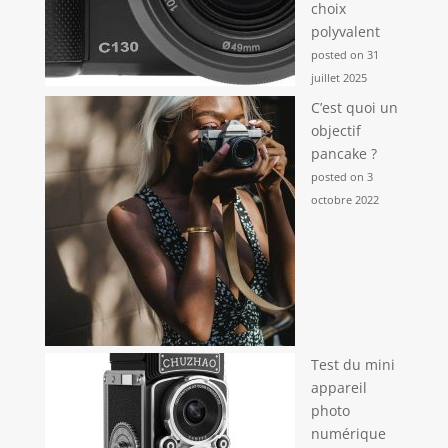
choix
polyvalent
posted on 31
juillet 2025
C’est quoi un
objectif
pancake ?
posted on 3
octobre 2022
Test du mini
appareil
photo
numérique