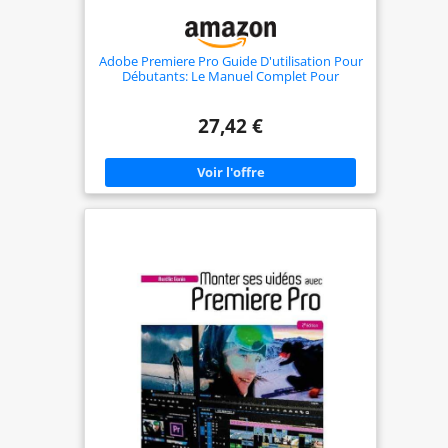
Adobe Premiere Pro Guide D'utilisation Pour
Débutants: Le Manuel Complet Pour
Maîtriser Le Montage Vidéo Professionnel,
Le Mixage Audio Et Les Stratégies
D'exportation
27,42 €