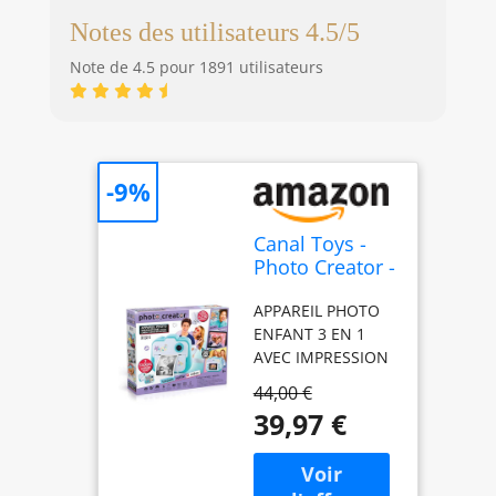
Notes des utilisateurs 4.5/5
Note de 4.5 pour 1891 utilisateurs
-9%
Canal Toys -
Photo Creator -
Appareil Photo
APPAREIL PHOTO
3 en 1 à
ENFANT 3 EN 1
Impression
AVEC IMPRESSION
Instantanée
INSTANTANÉE –
Turquoise - + 2
44,00 €
Capture tes
Modes : Selfie
39,97 €
moments en photo
& Caméra
ou vidéo, imprime-
Vidéo - Cadeau
les en un clic grâce
Appareil Photo