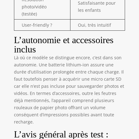
ludique, cet
Satisfaisante pour
photo/vidéo
appareil photo
les enfants
(testée)
instantané stimule
créativité et
User-friendly ?
Oui, très intuitif
imagination.
Parfait comme
L’autonomie et accessoires
cadeau
inclus
d’anniversaire,
Noël ou activité en
Là où ce modèle se distingue encore, c’est dans son
famille, il associe
autonomie. Une batterie lithium-ion assure une
technologie,
durée d’utilisation prolongée entre chaque charge. Il
amusement et
faut toutefois penser à acquérir une micro carte SD
souvenirs uniques.
car elle n’est pas incluse pour sauvegarder photos et
vidéos. En termes d’accessoires, outre les feutres
déjà mentionnés, l’appareil comprend plusieurs
rouleaux de papier photo offrant un volume
conséquent d’impressions possibles avant toute
recharge.
L’avis général après test :