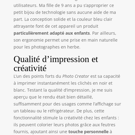
utilisateurs. Ma fille de 9 ans a pu s’approprier ce
Ajoute des filtres et
petit bijou de technologie sans aucune aide de ma
22 cadres
amusants pour
part. La conception solide et la couleur bleu clair
personnaliser tes
attrayante font de cet appareil un produit
clichés, puis
particulièrement adapté aux enfants
. Par ailleurs,
imprime-les en
son ergonomie permet une prise en main naturelle
noir et blanc pour
pour les photographes en herbe.
les customiser
Qualité d’impression et
avec feutres et
stickers. KIT
créativité
COMPLET & FACILE
À UTILISER – Inclut
L’un des points forts du
Photo Creator
est sa capacité
écran LCD couleur
à imprimer instantanément les clichés en noir et
2.4’’, batterie
blanc. Testant la qualité d’impression, je me suis
rechargeable
aperçu que le rendu était bien détaillé,
1000mAh, câble
suffisamment pour des usages comme l’affichage sur
USB et impression
un tableau ou le réfrigérateur. De plus, cette
thermique sans
fonctionnalité stimule la créativité chez les enfants :
encre. Carte micro-
ils peuvent colorier leurs photos grâce aux feutres
SD compatible
fournis, ajoutant ainsi une
touche personnelle
à
(non incluse) pour