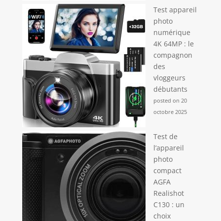
Test appareil
photo
numérique
4K 64MP : le
compagnon
des
vloggeurs
débutants
posted on 20
octobre 2025
Test de
l’appareil
photo
compact
AGFA
Realishot
C130 : un
choix