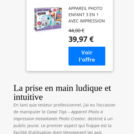
Appareil Photo
APPAREIL PHOTO
3 en 1 à
ENFANT 3 EN 1
Impression
AVEC IMPRESSION
Instantanée
INSTANTANÉE –
Turquoise - + 2
44,00 €
Capture tes
Modes : Selfie
39,97 €
moments en photo
& Caméra
ou vidéo, imprime-
Vidéo - Cadeau
les en un clic grâce
Appareil Photo
à la technologie
Enfant 8 Ans +
thermique sans
- 4 Rouleaux -
encre et profite
250 Clichés -
d’un appareil facile
CLK 001
à utiliser, parfait
La prise en main ludique et
pour enfants dès 8
intuitive
ans. MODES
PHOTO, SELFIE &
En tant que testeur professionnel, j’ai eu l’occasion
VIDÉO – Grâce à
de manipuler le
Canal Toys – Appareil Photo à
son double
Impression Instantanée Photo Creator
, destiné à un
objectif, choisis
public jeune. Le premier aspect qui frappe est la
entre portrait,
facilité d’utilisation dont témoignent les avis
paysage ou selfie.