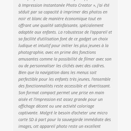
stickers. KIT
à Impression Instantanée Photo Creator », j’ai été
COMPLET & FACILE
séduit par sa capacité à imprimer des photos en
À UTILISER – Inclut
noir et blanc de manière économique tout en
écran LCD couleur
offrant une qualité satisfaisante, spécialement
2.4’’, batterie
adaptée aux enfants. La robustesse de l’appareil et
rechargeable
sa facilité d’utilisation font de ce gadget un choix
1000mAh, câble
ludique et intuitif pour initier les plus jeunes à la
USB et impression
photographie, avec en prime des fonctions
thermique sans
amusantes comme la possibilité de filmer avec son
encre. Carte micro-
SD compatible
ou de personnaliser les clichés avec des cadres.
(non incluse) pour
Bien que la navigation dans les menus soit
sauvegarder et
perfectible pour les enfants très jeunes, l’ensemble
partager photos et
des fonctionnalités reste accessible et divertissant.
vidéos. PLUS DE
Son format compact permet une prise en main
250 PHOTOS
aisée et l’impression est assez grande pour un
INCLUSES – Ce kit
affichage décent ou une activité coloriage
complet contient 4
captivante. Malgré le besoin d’acheter une micro
rouleaux de papier
carte SD à part pour la sauvegarde immédiate des
thermique pour
images, cet appareil photo reste un excellent
imprimer plus de