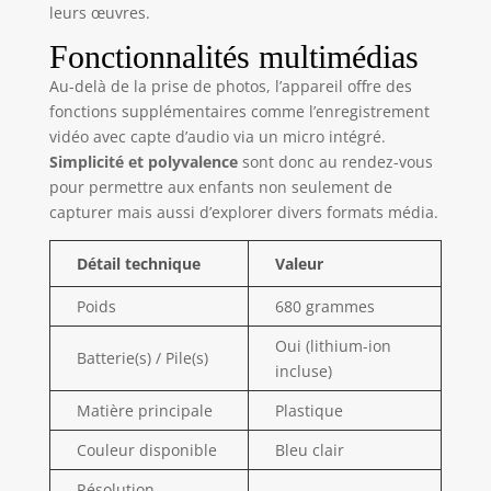
leurs œuvres.
sauvegarder et
partager photos et
Fonctionnalités multimédias
vidéos. PLUS DE
250 PHOTOS
Au-delà de la prise de photos, l’appareil offre des
INCLUSES – Ce kit
fonctions supplémentaires comme l’enregistrement
complet contient 4
vidéo avec capte d’audio via un micro intégré.
rouleaux de papier
Simplicité et polyvalence
sont donc au rendez-vous
thermique pour
pour permettre aux enfants non seulement de
imprimer plus de
capturer mais aussi d’explorer divers formats média.
250 clichés
instantanément.
Détail technique
Valeur
Plus économique
que le papier
Poids
680 grammes
photo classique, il
permet de garder
Oui (lithium-ion
Batterie(s) / Pile(s)
ou partager ses
incluse)
souvenirs sans
limite. IDÉE
Matière principale
Plastique
CADEAU CRÉATIF
Couleur disponible
Bleu clair
ENFANT 8 ANS+ –
Original et
Résolution