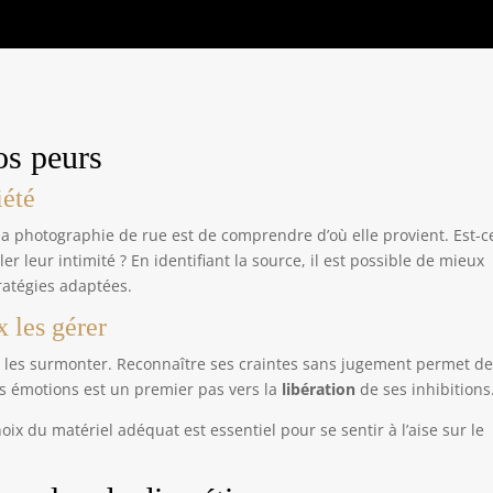
os peurs
iété
a photographie de rue est de comprendre d’où elle provient. Est-ce
r leur intimité ? En identifiant la source, il est possible de mieux
ratégies adaptées.
 les gérer
ir les surmonter. Reconnaître ses craintes sans jugement permet de
s émotions est un premier pas vers la
libération
de ses inhibitions
oix du matériel adéquat est essentiel pour se sentir à l’aise sur le