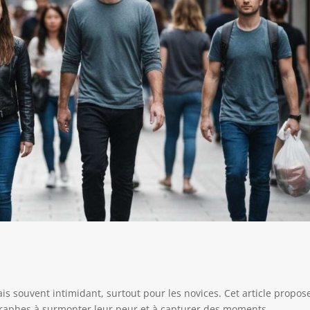
is souvent intimidant, surtout pour les novices. Cet article propos
ographes à surmonter leur peur et à capturer des moments