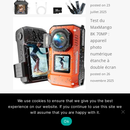
posted on 23
juillet 2025
Test du
MaxMango
8K 70MP :
appareil
photo
numérique
étanche à
double écran
posted on 26
novembre 2025
Test :
We use cookies to ensure that we give you the best
imprimante
experience on our website. If you continue to use this site we
HP Smart
will assume that you are happy with it.
Tank 5105,
Ok
tout-en-un
performant