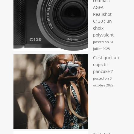
compact
AGFA
Realishot
C130 : un
choix
polyvalent
posted on 31
juillet 2025
C’est quoi un
objectif
pancake ?
posted on 3
octobre 2022