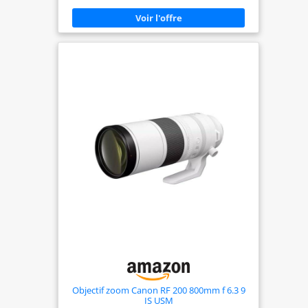
Rapprochez-vous des sujets éloignés et des
moments importants TÉLÉOBJECTIF DE GRANDE
PRÉCISION : l'objectif de l'appareil photo Canon
est doté d’un verre à dispersion ultra-faible (UD)
et d’un stabilisateur d'image optique à 5,5 vitesses
pour des photos nettes et des vidéos fluides
FORMAT PRATIQUE & PORTABLE : idéal pour les
voyages ou une utilisation quotidienne, ce
téléobjectif ne pèse que 635g et mesure 164,7mm
de long. L’autofocus STM assure une mise au point
rapide, silencieuse et fluide COMPATIBILITÉ : cet
objectif d’appareil photo Canon produit une
qualité d'image extrêmement détaillée avec
n'importe quel appareil photo compatible avec le
système Canon EOS R
Objectif zoom Canon RF 200 800mm f 6.3 9
IS USM