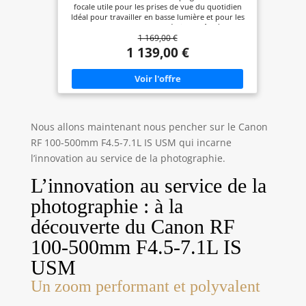
5,5 Vitesses, tropicalisé, Conception
focale utile pour les prises de vue du quotidien
compacte et légère
Idéal pour travailler en basse lumière et pour les
profondeurs de champ créatives grâce à une
1 169,00 €
grande ouverture de f/2,8 Avec son poids de 500 g
et sa taille de 92,2 mm en position rétractée., il est
1 139,00 €
compact et léger, idéal pour être emporté partout
Soyez assuré lors de la prise de vue à main levée
grâce au stabilisateur d'image optique à 5,5
vitesses. Vous obtiendrez jusqu'à 7,5 vitesses
lorsque vous utilisez cet objectif avec un appareil
photo système EOS R équipé de la stabilisation
d'image intégrée au boîtier (IBIS) Les lentilles en
Nous allons maintenant nous pencher sur le Canon
verre UD et asphériques offrent une qualité
d'image élevée et contrôlent l'aberration
RF 100-500mm F4.5-7.1L IS USM qui incarne
chromatique La mise au point est fluide, rapide et
l’innovation au service de la photographie.
silencieuse grâce au moteur STM Contrôlez
facilement les réglages de l'appareil photo ou
L’innovation au service de la
effectuez la mise au point manuelle sur votre sujet
grâce à la bague de réglage et de mise au point
photographie : à la
réglable
découverte du Canon RF
100-500mm F4.5-7.1L IS
USM
Un zoom performant et polyvalent