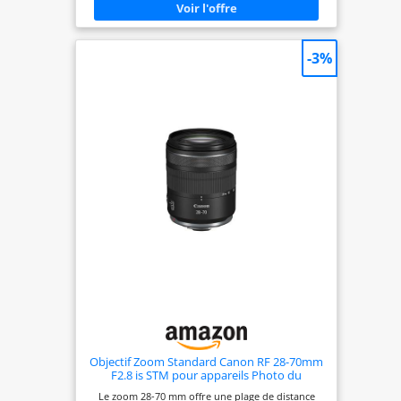
polyvalente de 85 mm, une ouverture f/2, des
capacités macro et une stabilisation d'image, idéal
pour les portraits et la photographie en gros plan.
Distance focale : 85 mm, offrant une portée
-3%
téléobjectif parfaite pour les portraits et les
photos macro détaillées. Ouverture maximale :
f/2, permettant une excellente performance en
faible luminosité et un beau flou de fond. Système
d'entraînement : moteur pas à pas (STM) pour une
mise au point automatique précise, fluide et
silencieuse. Monture d'objectif : Canon RF,
compatible avec les appareils photo Canon RF.
Garantie : comprend une garantie limitée d'un an,
couvrant les défauts de fabrication.
Objectif Zoom Standard Canon RF 28-70mm
F2.8 is STM pour appareils Photo du
système EOS R avec stabilisateur d'image à
Le zoom 28-70 mm offre une plage de distance