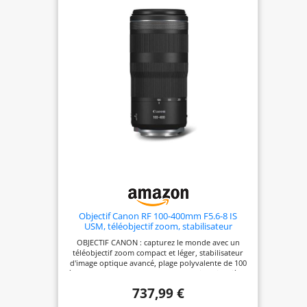
Objectif Canon RF 100-400mm F5.6-8 IS
USM, téléobjectif zoom, stabilisateur
d'image 5,5 vitesses, photo
OBJECTIF CANON : capturez le monde avec un
sportive/animalière, compatible Canon EOS
téléobjectif zoom compact et léger, stabilisateur
R
d'image optique avancé, plage polyvalente de 100
à 400mm, conçu pour la photographie animalière,
le sport et plus encore PHOTOGRAPHIE : capturez
737,99 €
des sujets proches et éloignés avec puissance et
flexibilité avec une plage de 100 à 400 mm.