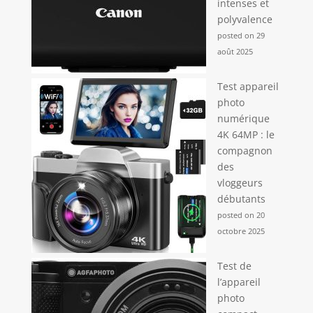
intenses et
polyvalence
posted on 29
août 2025
Test appareil
photo
numérique
4K 64MP : le
compagnon
des
vloggeurs
débutants
posted on 20
octobre 2025
Test de
l’appareil
photo