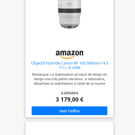
Objectif Hybride Canon RF 100 500mm f 4.5
7.1 L IS USM
Remarque: La stabilisation produit de temps en
temps une très petite vibration, si nécessaire,
désactivez la stabilisation à l'aide de la touche
appropriée Rapprochez-vous des scènes éloignées
3 299,00 €
et donnez à votre sujet une place au premier rang
grâce à une puissance de déportation
3 179,00 €
exceptionnelle de 100 à 500 mm et à une
polyvalence incroyable avec un zoom offrant des
détails, de la clarté et des performances de
téléobjectif exceptionnelles Il peut même aller
bien au-delà grâce aux multiplicateurs 1,4x et 2x
en option