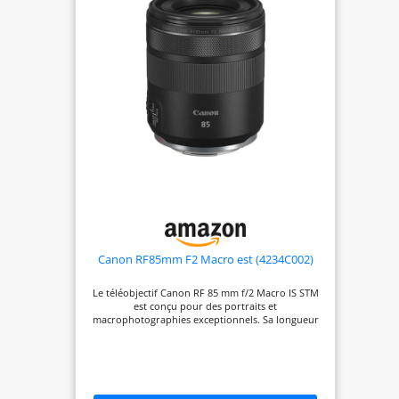
Canon RF85mm F2 Macro est (4234C002)
Le téléobjectif Canon RF 85 mm f/2 Macro IS STM
est conçu pour des portraits et
macrophotographies exceptionnels. Sa longueur
focale de 85 mm offre une perspective flatteuse
pour les portraits et une distance de travail
confortable pour des gros plans détaillés. Type
d'objectif : Canon RF 85 mm f/2 Macro IS STM est
un objectif principal offrant une distance focale