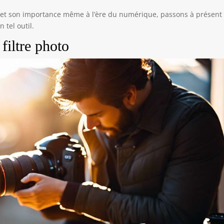
to et son importance même à l’ère du numérique, passons à présent
 tel outil.
filtre photo