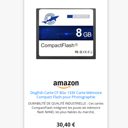
qualité supérieure, notre softbox est non
seulement infroissable, mais reflète également
efficacement la lumière.L'utilisation d'un chiffon
doux blanc garantit que votre éclairage est à la
fois doux et uniformément réparti pour des
résultats époustouflants. [CONSTRUCTION
DURABLE] Construite pour durer, la jambe de
force entièrement métallique offre durabilité et
résilience, conçue pour maintenir la forme requise
pour des performances optimales.Parfait pour les
photographes professionnels recherchant la
qualité et la fiabilité de leur équipement.
[UTILISATION POLYVALENTE] Des séances de mode
à la photographie de produits, cette softbox
portable améliore votre potentiel créatif.Son
adaptabilité en fait un outil indispensable pour les
photographes amateurs et professionnels
souhaitant réaliser des clichés spectaculaires.
Dogfish Carte CF 8Go 133X Carte Mémoire
Compact Flash pour Photographie
Professionnelle
DURABILITÉ DE QUALITÉ INDUSTRIELLE : Ces cartes
CompactFlash intègrent les puces de mémoire
flash NAND, les plus fiables du marché,
spécialement conçues pour les environnements
extrêmes et exigeants, rendre le stockage des
30,40 €
données plus sûr TRANSFERT DE DONNÉES RAPIDE