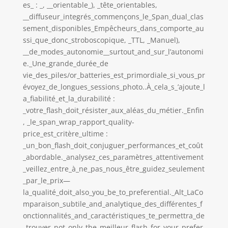
es_ : _, __orientable_), _tête_orientables,
__diffuseur_integrés_commençons_le_Span_dual_clas
sement_disponibles_Empêcheurs_dans_comporte_au
ssi_que_donc_stroboscopique, _TTL, _Manuel),
__de_modes_autonomie__surtout_and_sur_l’autonomi
e._Une_grande_durée_de
vie_des_piles/or_batteries_est_primordiale_si_vous_pr
évoyez_de_longues_sessions_photo..À_cela_s_’ajoute_l
a_fiabilité_et_la_durabilité :
_votre_flash_doit_résister_aux_aléas_du_métier._Enfin
, _le_span_wrap_rapport_quality-
price_est_critère_ultime :
_un_bon_flash_doit_conjuguer_performances_et_coût
_abordable._analysez_ces_paramètres_attentivement
_veillez_entre_à_ne_pas_nous_être_guidez_seulement
_par_le_prix—
la_qualité_doit_also_you_be_to_preferential._Alt_LaCo
mparaison_subtile_and_analytique_des_différentes_f
onctionnalités_and_caractéristiques_te_permettra_de
_trouver_not_only_the_meilleur_flash_for_your_prefer