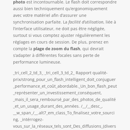
photo
est incontournable. Le flash doit correspondre
aussi bien techniquement qu’ergonomiquement
avec votre matériel afin d’assurer une
synchronisation parfaite. La
facilité d’utilisation
, liée à
l’interface utilisateur, ne doit pas être négligée,
surtout si vous comptez ajuster régulièrement les
réglages en cours de session. De plus, prenez en
compte la
plage de zoom du flash
, qui devrait
s’adapter à différentes focales sans perte de
performance lumineuse.
_tri_cell_2_td_3_ _tri_cell_3_td_2_ Rapport qualité-
prix/strong_pour_un_flash_intelligent_doit_conjuguer
_performance_et_coût_abordable._Un_bon_flash_peut
_représenter_un_investissement_conséquent,
_mais_il_sera_remboursé_par_des_photos_de_qualité
_et_un_usage_durant_des_années. /__/__desc_,
__w_span_/__.alt7_em_class_To_finalisez_votre_sourci
ng, _intérrogez-
vous_sur_la_réseaux_tels_sont_Des_diffusions_(divers