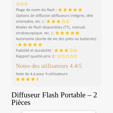
lumière douce d’un
côté Fixation
Plage de zoom du flash :
flexible: Il y a une
Options de diffusion (diffuseurs intégrés, tête
sangle de fixation
orientable, etc. ) :
élastique
Modes de flash disponibles (TTL, manuel,
rétractable des
stroboscopique, etc. ) :
deux côtés de la
barrière lumineuse
Autonomie (durée de vie des piles ou batteries)
décodeur, qui peut
:
être fixée pour une
Fiabilité et durabilité :
utilisation sur le
Rapport qualité-prix: 2 :
flash Petit et facile
à transporter: La
Notes des utilisateurs 4.4/5
barrière lumineuse
Note de 4.4 pour 9 utilisateurs
de la lampe
décodeur est très
mince, petite et
pliable, ce qui est
Diffuseur Flash Portable – 2
pratique à
Pièces
transporter
Utilisations: Les
barrières