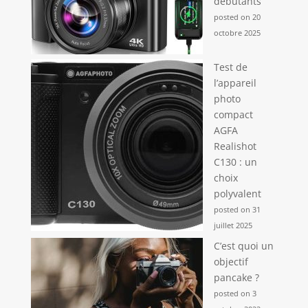
débutants
posted on 20
octobre 2025
Test de
l’appareil
photo
compact
AGFA
Realishot
C130 : un
choix
polyvalent
posted on 31
juillet 2025
C’est quoi un
objectif
pancake ?
posted on 3