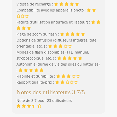
pratique de le
Vitesse de recharge :
garder et de le
Compatibilité avec les appareils photo :
ranger à tout
moment, ce qui est
Facilité d’utilisation (interface utilisateur) :
très pratique.
Conception pliable
Plage de zoom du flash :
: le diffuseur a une
Options de diffusion (diffuseurs intégrés, tête
conception pliable
orientable, etc. ) :
qui ne peut être
Modes de flash disponibles (TTL, manuel,
stocké qu'en le
stroboscopique, etc. ) :
tordant et le pliant
doucement à la
Autonomie (durée de vie des piles ou batteries)
main et en
:
attendant la
Fiabilité et durabilité :
prochaine
Rapport qualité-prix :
utilisation. Effet de
lumière douce
Notes des utilisateurs 3.7/5
idéal : le diffuseur
Note de 3.7 pour 23 utilisateurs
blanc translucide
crée un effet de
lumière douce lors