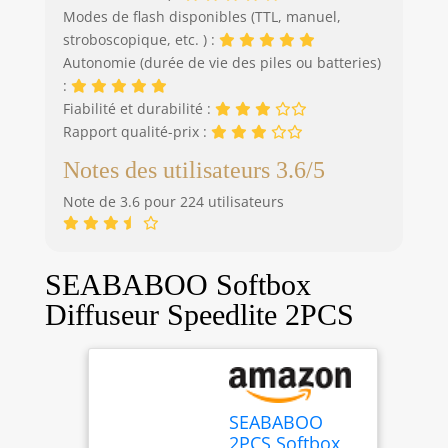
diffuseur sur des réflecteurs de
Modes de flash disponibles (TTL, manuel,
différentes tailles. Contenu de
stroboscopique, etc. ) :
l'emballage : Vous recevrez 2 pièces
Autonomie (durée de vie des piles ou batteries)
Soft Mini Diffusor,Mise en place et
rabattable en quelques secondes et
:
de stocker dans la poche à fermeture
Fiabilité et durabilité :
éclair et est donc idéal pour le site
Rapport qualité-prix :
ou dans le studio. Plusieurs
Notes des utilisateurs 3.6/5
applications : La chaussette de
lumière diffuseur standard peut être
Note de 3.6 pour 224 utilisateurs
utilisée dans de nombreuses
situations, par exemple la
photographie de produits, la
publicité, la figurine, le portrait, l'art,
SEABABOO Softbox
le mariage et autres. Le tissu
Diffuseur Speedlite 2PCS
diffuseur avec une couverture douce
peut vous apporter un plaisir visuel
agréable.
SEABABOO
2PCS Softbox