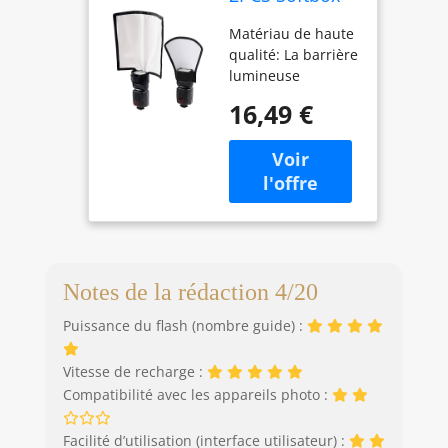
Diffuseur
Matériau de haute
Speedlite Flash
qualité: La barrière
Diffuseur Flash
lumineuse
Universel
décodeur est faite
Réflecteur
16,49 €
d’un matériau de
Diffuseur De
lumière douce de
Flash Pliable
haute qualité, avec
Diffuseur de
un effet de
Flash
diffusion uniforme,
Réflecteur
une lumière douce
Diffuseur de
pour réduire l’effet
Flash Portable
des yeux rouges
Universel pour
Deux en un: La
Photographie
Notes de la rédaction 4/20
barrière lumineuse
Puissance du flash (nombre guide) :
de la lampe
décodeur peut être
utilisée des deux
Vitesse de recharge :
côtés, avec un effet
Compatibilité avec les appareils photo :
réfléchissant d’un
côté et un effet de
Facilité d’utilisation (interface utilisateur) :