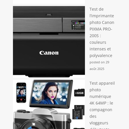
Test de
l’imprimante
photo Canon
PIXMA PRO-
200S :
couleurs
intenses et
polyvalence
posted on 29
août 2025
Test appareil
photo
numérique
4K 64MP : le
compagnon
des
vloggeurs