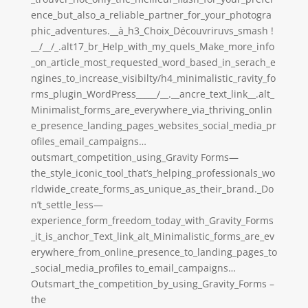
ence_but_also_a_reliable_partner_for_your_photogra
phic_adventures.__à_h3_Choix_Découvriruvs_smash !
__/__/_.alt17_br_Help_with_my_quels_Make_more_info
_on_article_most_requested_word_based_in_serach_e
ngines_to_increase_visibilty/h4_minimalistic_ravity_fo
rms_plugin_WordPress_____/__.__ancre_text_link__.alt_
Minimalist_forms_are_everywhere_via_thriving_onlin
e_presence_landing_pages_websites_social_media_pr
ofiles_email_campaigns…
outsmart_competition_using_Gravity Forms—
the_style_iconic_tool_that’s_helping_professionals_wo
rldwide_create_forms_as_unique_as_their_brand._Do
n’t_settle_less—
experience_form_freedom_today_with_Gravity_Forms
_it_is_anchor_Text_link_alt_Minimalistic_forms_are_ev
erywhere_from_online_presence_to_landing_pages_to
_social_media_profiles to_email_campaigns…
Outsmart_the_competition_by_using_Gravity_Forms –
the