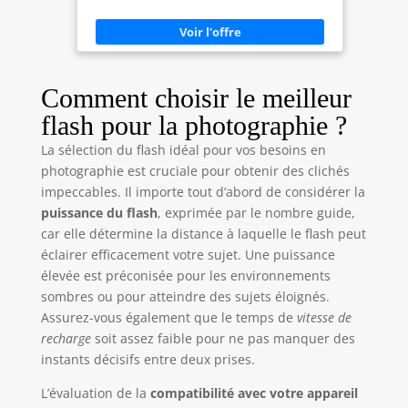
133X : Les cartes mémoire CompactFlash offrent
des vitesses de lecture allant jusqu'à 20 Mo/s
(mégaoctets par seconde) . Elles garantissent une
prise de vue en rafale rapide (aucun cliché
manqué), un enregistrement vidéo fluide et un
transfert rapide de vos fichiers photo et vidéo
INTÉGRITÉ DES DONNÉES FIABLE : Le ECC intégré
Comment choisir le meilleur
détecte et répare automatiquement les erreurs de
lecture douces, tandis que le Power Core
flash pour la photographie ?
Controller réduit les écritures de données inutiles,
prolongeant la durée de vie de la carte CF par 3.
La sélection du flash idéal pour vos besoins en
Essentiel pour préserver vos précieux actifs
photo/vidéo COMPATIBILITÉ CAMÉRA
photographie est cruciale pour obtenir des clichés
EXCEPTIONNELLE : Cette carte mémoire CF
impeccables. Il importe tout d’abord de considérer la
professionnelle est conçue pour les appareils
photo reflex (DSLR) et hybrides sans miroir.
puissance du flash
, exprimée par le nombre guide,
Compatible avec les Canon EOS 5D, 7D, 5D Mark II,
car elle détermine la distance à laquelle le flash peut
5D Mark III, 1DX, 1DX Mark II, les Nikon D300, D5,
D4S, D4, D500, D700, D800, D810, ainsi que les
éclairer efficacement votre sujet. Une puissance
anciens appareils photo numériques équipés d'un
élevée est préconisée pour les environnements
emplacement pour carte CF GARANTIE QUALITÉ &
SUPPORT : Format FAT32. Interface 50 broches
sombres ou pour atteindre des sujets éloignés.
(50-pin). Dimensions: 43x36x3.3 mm (format CF
Assurez-vous également que le temps de
vitesse de
standard). Chaque carte mémoire CompactFlash
subit des tests qualité rigoureux pour une fiabilité
recharge
soit assez faible pour ne pas manquer des
absolue. Support client réactif disponible pour
instants décisifs entre deux prises.
toute assistance technique
L’évaluation de la
compatibilité avec votre appareil