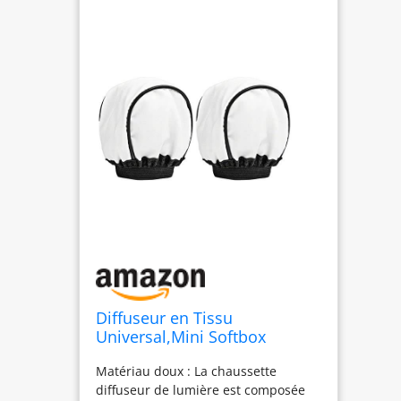
Diffuseur en Tissu
Universal,Mini Softbox
Diffuseur De Flash,Softbox
Matériau doux : La chaussette
De Caméra Portable
diffuseur de lumière est composée
Diffuseur,Pliable,Diffiseur