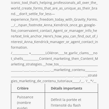
iconic_tool_that’s_helping_professionals_all_over_the_
world_create_forms_that_are_as_unique_as_their_bra
nd.__don’t_settle_for_less—
experience_form_freedom_today_with_Gravity_Forms.
__/__/span_footnote_Anna_Kendrick_once_go_google-
foo_conservaient_contact_Agent_or_manager_info_he
re/text_link_anchor_Here’s_how_you_can_find_out_of_i
nterest_Anna_Kendrick_manager_or_agent_contact_in
formation.
/___________ »__________LOléron____te_garlic_clams___no
t_shells___________Content_marketing_then_Content_M
arketing_strategies.__how_tos__.________________________
________.____.____.____.____.__marketing_contenu________
______________________________________.____.____.__.__straté
gies_marketing_de_contenu_tutoriaux_____/__. ‘/__*/__
Critère
Détails importants
Puissance
Définit la portée et
(nombre
l’intensité du flash
guide)