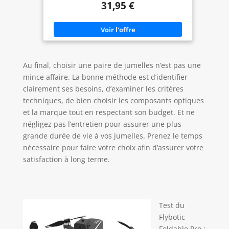
31,95 €
léger, mesurant 210 x 135 x 26 mm et pesant 145g,
grande taille.
idéal pour les voyages Livré avec divers chiffons et
liquide de nettoyage pour répondre à différents
besoins Idéal pour l'entretien des dispositifs
optiques tels que les appareils photo, les jumelles
et les longues-vues
Au final, choisir une paire de jumelles n’est pas une
mince affaire. La bonne méthode est d’identifier
clairement ses besoins, d’examiner les critères
techniques, de bien choisir les composants optiques
et la marque tout en respectant son budget. Et ne
négligez pas l’entretien pour assurer une plus
grande durée de vie à vos jumelles. Prenez le temps
nécessaire pour faire votre choix afin d’assurer votre
satisfaction à long terme.
Test du
Flybotic
Foldable Pro :