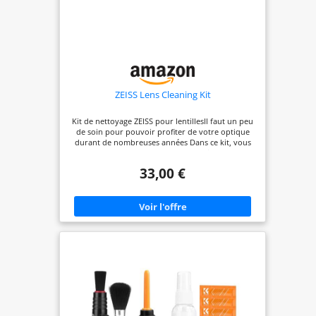
ZEISS Lens Cleaning Kit
Kit de nettoyage ZEISS pour lentillesIl faut un peu
de soin pour pouvoir profiter de votre optique
durant de nombreuses années Dans ce kit, vous
trouverez tout pour nettoyer professionnellement
votre précieuse optique.L'ensemble comprend
33,00 €
:Une poire à airpour éliminer la poussière et les
particules de sable avec un jet d'airUne brosse de
nettoyagepour enlever facilement les particules de
poussière et de saleté qui ne partent pas au jet
d'airLiquide de nettoyage et chiffon en
microfibrepour éliminer les traces de graisse
comme par exemple les empreintes digitalesDes
linget