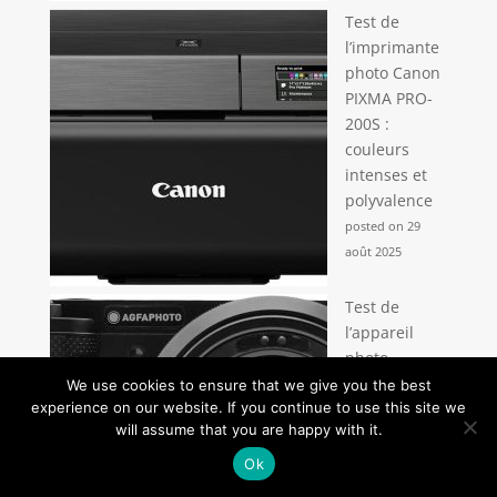
Test de
l’imprimante
photo Canon
PIXMA PRO-
200S :
couleurs
intenses et
polyvalence
posted on 29
août 2025
Test de
l’appareil
photo
compact
We use cookies to ensure that we give you the best
AGFA
experience on our website. If you continue to use this site we
will assume that you are happy with it.
Realishot
C130 : un
Ok
choix