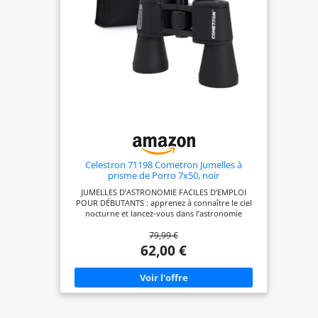
Celestron 71198 Cometron Jumelles à
prisme de Porro 7x50, noir
JUMELLES D’ASTRONOMIE FACILES D’EMPLOI
POUR DÉBUTANTS : apprenez à connaître le ciel
nocturne et lancez-vous dans l’astronomie
GROSSISSEMENT 7X : le large champ de vision
79,99 €
révèle une plus grande partie du ciel nocturne ;
accessoire parfait pour observer la Voie Lactée et
62,00 €
des gros objets comme les comètes et explorer les
constellations OBJECTIFS 50 MM AVEC OPTIQUES
MULTICOUCHES : grandes lentilles d’objectif,
captent plus de lumière avec revêtements
multicouches antireflets qui augmentent la
transmission de lumière. Images lumineuses et