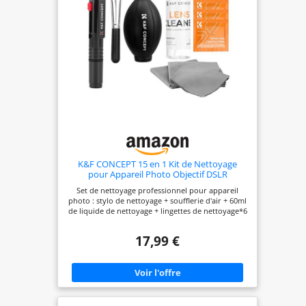
K&F CONCEPT 15 en 1 Kit de Nettoyage
pour Appareil Photo Objectif DSLR
Set de nettoyage professionnel pour appareil
photo : stylo de nettoyage + soufflerie d'air + 60ml
de liquide de nettoyage + lingettes de nettoyage*6
+ chiffon de nettoyage(15*15 )*3 + chiffon de
nettoyage gris(40*40 )*2. Le kit de nettoyage
17,99 €
convient principalement au nettoyage du capteur,
de l'objectif et de l'écran. Il peut également être
utilisé pour les appareils photo numériques, les
ordinateurs, les téléphones portables et d'autres
équipements. Liquide de nettoyage de 60 ml +
flacon pulvérisateur réutilisable : Adopter la tête
de pompe à vide, efficace pour le nettoyage et