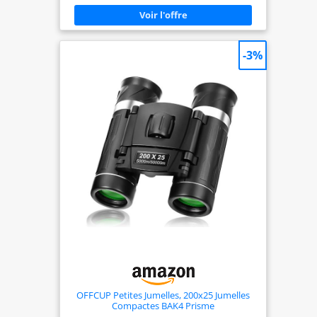
parfaite pour les voyages et les activités en plein
air ACCESSOIRES INCLUS: Livré avec un étui de
transport pratique pour une protection optimale
pendant vos déplacements POLYVALENCE
D'UTILISATION: Adapté pour l'observation des
-3%
oiseaux, les voyages, les concerts et diverses
activités de plein air
OFFCUP Petites Jumelles, 200x25 Jumelles
Compactes BAK4 Prisme