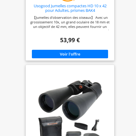
Usogood Jumelles compactes HD 10 x 42
pour Adultes, prismes BAK4
【Jumelles d'observation des oiseaux】 Avec un
grossissement 10x, un grand oculaire de 18 mm et
un objectif de 42 mm, elles peuvent fournir un
champ de vision aussi proche que 2,5 m et jusqu'à
374 pieds/1000 yards, vous offrant une expérience
53,99 €
visuelle plus confortable, claire et large. 【Vue
super lumineuse et claire】 L'optique FMC et le
prisme BAK-4 haute résolution de 16,5 mm, avec
une transmission de la lumière jusqu'à 99 %, vous
restaurent des images d'oiseaux ultra claires avec
des couleurs riches. Les puissantes jumelles
adultes sont également largement utilisées dans
diverses activités telles que les courses de pistage,
les voyages en mer, l'observation des étoiles, les
concerts et l'observation des jardins, etc. 【Facile à
utiliser et réglage précis】 Les motifs en spirale
surélevés dans la bague de mise au point centrale
et la bague de mise au point dioptrique
augmentent la friction avec vos doigts, vous
permettant de faire la mise au point rapidement
et avec précision pour obtenir une image claire.
L'œilleton souple twist-up peut être porté avec ou
sans lunettes. 【Équipé d'un adaptateur pour
smartphone】 L'adaptateur mis à niveau n'est pas
facile à casser et peut capturer de manière stable
des images et des vidéos haute définition avec
votre téléphone, et les partager avec votre famille