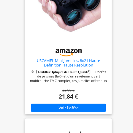
USCAMEL Mini Jumelles, 8x21 Haute
Définition Haute Résolution
🌞【𝐋𝐞𝐧𝐭𝐢𝐥𝐥𝐞𝐬 𝐎𝐩𝐭𝐢𝐪𝐮𝐞𝐬 𝐝𝐞 𝐇𝐚𝐮𝐭𝐞 𝐐𝐮𝐚𝐥𝐢𝐭é】 - Dotées
de prismes BaK4 et d'un revêtement vert
multicouche FMC complet, ces jumelles offrent un
indice de réfraction supérieur et une excellente
22,99 €
transmission de la lumière. Profitez d'images
claires et lumineuses avec une distorsion minimale
21,84 €
des couleurs et une expérience visuelle
confortable grâce à une transmission de la
lumière de 99,99%. 🌞【𝐅𝐚𝐜𝐢𝐥𝐞 à 𝐑é𝐠𝐥𝐞𝐫】 - Avec un
design de molette de mise au point centrale, ces
jumelles peuvent être utilisées d'une seule main
pour une mise au point rapide et facile. Obtenez
une mise au point précise en seulement trois
étapes simples. Parfait pour les enfants de 8 à 12