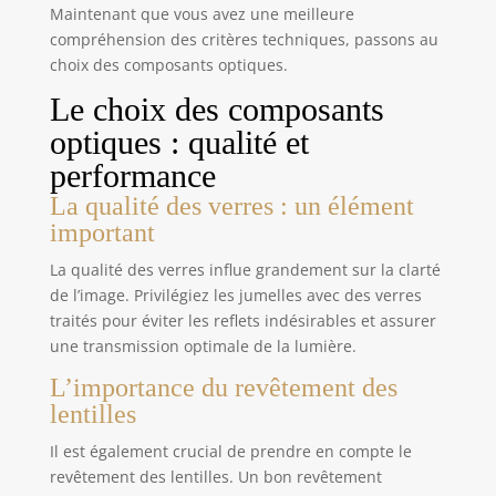
détaillées ; meilleurs contraste et résolution
Maintenant que vous avez une meilleure
DURABLES ET ÉTANCHES : boîtier en aluminium
solide et durable, protège vos jumelles, avec
compréhension des critères techniques, passons au
surface de préhension pour plus de sécurité.
choix des composants optiques.
Extérieur étanche GARANTIE ET ASSISTANCE
IMBATTABLES : achetez en toute confiance à
Le choix des composants
Celestron, un des leaders des marques de
télescopes installé en Californie depuis 1960. Votre
optiques : qualité et
achat est assorti d’une garantie de 2 ans et de
l’assistance illimitée de notre équipe d’experts
performance
La qualité des verres : un élément
important
La qualité des verres influe grandement sur la clarté
de l’image. Privilégiez les jumelles avec des verres
traités pour éviter les reflets indésirables et assurer
une transmission optimale de la lumière.
L’importance du revêtement des
lentilles
Il est également crucial de prendre en compte le
revêtement des lentilles. Un bon revêtement