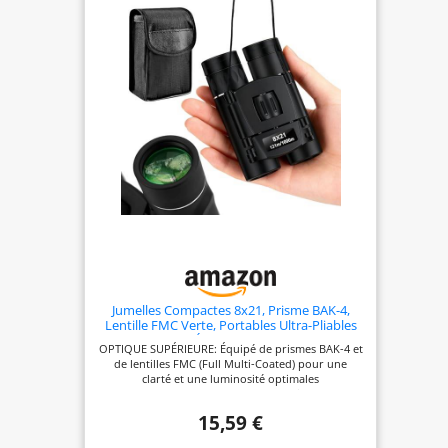
ans et les adultes. 🌞【𝐌𝐚𝐠𝐧𝐢𝐟𝐢𝐜𝐚𝐭𝐢𝐨𝐧 𝐗𝟖】 - Le
grossissement de 8x offre une observation
optimale, réduisant efficacement le tremblement
de l'image et offrant une expérience visuelle
supérieure. 🌞【𝐂𝐨𝐦𝐩𝐚𝐜𝐭𝐞𝐬 𝐞𝐭 𝐋𝐞́𝐠𝐞𝐫𝐞𝐬, 𝐋𝐞́𝐠𝐞𝐫𝐞𝐬
𝐜𝐨𝐦𝐦𝐞 𝐮𝐧 𝐓é𝐥é𝐩𝐡𝐨𝐧𝐞】 - Pesant seulement 0.48lb,
ces jumelles sont compactes et faciles à
transporter dans votre poche. Elles sont
également étanches, ce qui les rend parfaites pour
une utilisation même les jours de pluie. 🎁🎁
【𝐂𝐚𝐝𝐞𝐚𝐮 𝐒𝐢𝐠𝐧𝐢𝐟𝐢𝐜𝐚𝐭𝐢𝐟】 - Idéales pour l'observation
des oiseaux, la chasse, la randonnée, les voyages,
les événements sportifs, le théâtre et les concerts,
ces jumelles sont un cadeau parfait pour les
hommes, Noël, la Fête des Pères, et pour les
garçons et filles.
Jumelles Compactes 8x21, Prisme BAK-4,
Lentille FMC Verte, Portables Ultra-Pliables
avec Étui de Transport
OPTIQUE SUPÉRIEURE: Équipé de prismes BAK-4 et
de lentilles FMC (Full Multi-Coated) pour une
clarté et une luminosité optimales
GROSSISSEMENT 8X21: Offre un grossissement de
8 fois avec un objectif de 21mm, idéal pour
15,59 €
l'observation des oiseaux et les concerts DESIGN
COMPACT: Structure pliable ultra-portable,