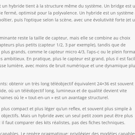
et un hybride tient à la structure même du système. Un bridge est 
ble fermé, optimisé pour la polyvalence. Un hybride est un système
oîtier, puis l’optique selon la scène, avec une évolutivité forte (et 
erminante reste la taille de capteur, mais elle se combine au choix
apteurs plus petits (capteur 1/2, 3 par exemple), tandis que de
lus grands, comme le capteur micro 4/3, l’aps-c ou le plein format
s ambitieux. En pratique, plus le capteur est grand, plus il est faci
asse lumière, avec moins de bruit numérique et une dynamique pl
nts: obtenir un très long téléobjectif équivalent 24×36 est souvent
de, où un téléobjectif long, lumineux et de qualité devient vite
maines où le « tout-en-un » est un avantage structurel.
lus compact et plus léger qu’un reflex, et souvent plus simple à
objectifs. Mais un hybride avec un seul petit zoom peut être plus
 il faut comparer des kits réalistes, pas des fiches techniques.
s capables. Le repère pragmatique: privilégier des modèles capable