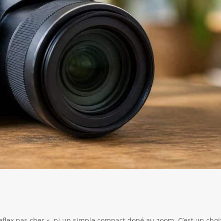
reflex pas cher », ni un simple compact dopé au zoom. C’est un choi