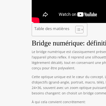
Table des matières
Bridge numérique: définiti
Le bridge numérique est classiquement présen
l’appareil photo reflex. Il reprend une silhoue
légèrement décalé), tout en conservant une phi
conçu pour être polyvalent.
Cette optique unique est le cœur du concept. 
d’objectifs (grand-angle, portrait, macro, télé)
24×36, souvent avec un zoom optique puissant.
besoins changent: on choisit un bridge comme o
À qui cela convient concrètement: