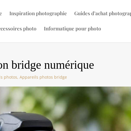
e
Inspiration photographie
Guides d’achat photogra
cessoires photo
Informatique pour photo
on bridge numérique
ls photos
,
Appareils photos bridge