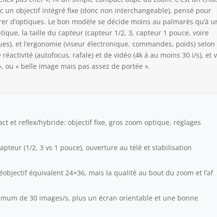
avec un objectif intégré fixe (donc non interchangeable), pensé pour
rer d’optiques. Le bon modèle se décide moins au palmarès qu’à u
que, la taille du capteur (capteur 1/2, 3, capteur 1 pouce, voire
ues), et l’ergonomie (viseur électronique, commandes, poids) selon
réactivité (autofocus, rafale) et de vidéo (4k à au moins 30 i/s), et 
», ou « belle image mais pas assez de portée ».
t et reflex/hybride: objectif fixe, gros zoom optique, réglages
capteur (1/2, 3 vs 1 pouce), ouverture au télé et stabilisation
éléobjectif équivalent 24×36, mais la qualité au bout du zoom et l’af
inimum de 30 images/s, plus un écran orientable et une bonne