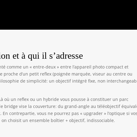
on et à qui il s’adresse
té comme un « entre-deux » entre l’appareil photo compact et
tte proche d’un petit reflex (poignée marquée, viseur au centre ou
losophie de simplicité: un objectif intégré fixe, non interchangeab
Là où un reflex ou un hybride vous pousse à constituer un parc
, le bridge vise la couverture: du grand-angle au téléobjectif équiva
 En contrepartie, vous ne pourrez pas « upgrader » l’optique si vo
n choisit un ensemble boîtier + objectif, indissociable.