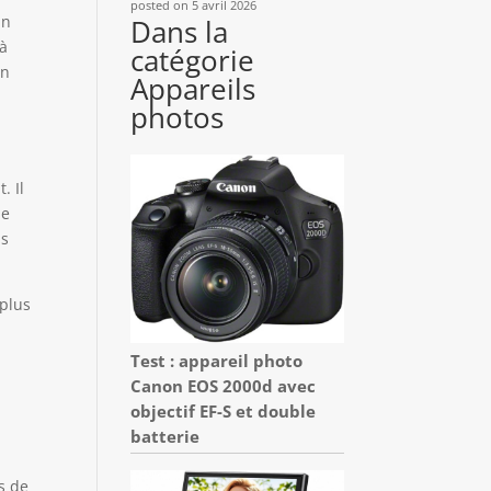
posted on 5 avril 2026
un
Dans la
 à
catégorie
un
Appareils
photos
. Il
le
us
 plus
Test : appareil photo
Canon EOS 2000d avec
objectif EF-S et double
batterie
s de