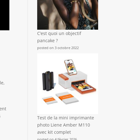
C’est quoi un objectif
pancake ?
posted on 3 octobre 2022
le,
lent
s
Test de la mini imprimante
photo Liene Amber M110
avec kit complet
posted on 4 février 2026