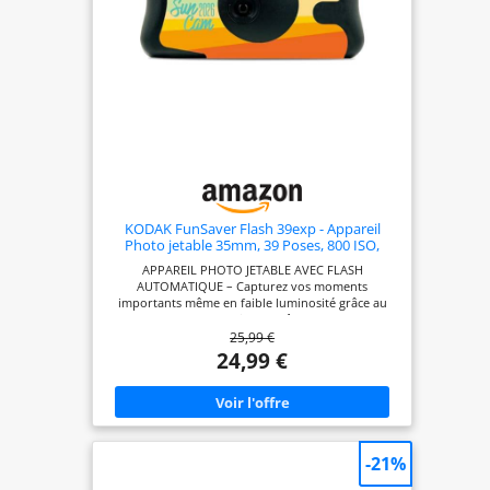
KODAK FunSaver Flash 39exp - Appareil
Photo jetable 35mm, 39 Poses, 800 ISO,
Contrôle d'Exposition Automatique -
APPAREIL PHOTO JETABLE AVEC FLASH
Summer Edition
AUTOMATIQUE – Capturez vos moments
importants même en faible luminosité grâce au
flash auto ON/OFF toujours prêt. 39 POSES POUR
25,99 €
IMMORTALISER CHAQUE INSTANT – Profitez d'une
grande capacité pour raconter votre histoire lors
24,99 €
de voyages, fêtes et événements. FILM COULEUR
35MM ISO 800 – Il garantit des photos nettes et
lumineuses, même en conditions de faible
luminosité UTILISATION SIMPLE ET INTUITIVE –
Aucun réglage nécessaire, flash à recharge
automatique avec indicateur LED de disponibilité.
-21%
FORMAT COMPACT ET NOMADE – Léger, facile à
transporter, avec protection de batterie intégrée