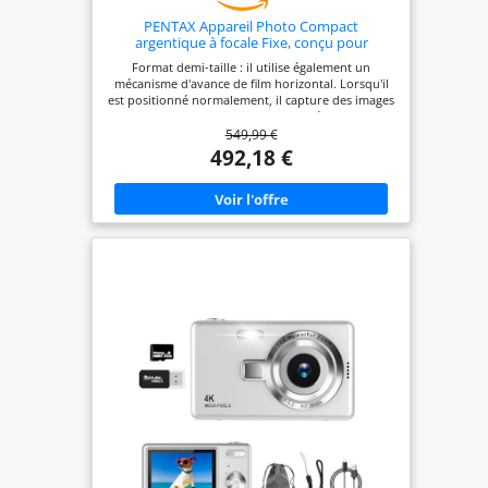
PENTAX Appareil Photo Compact
argentique à focale Fixe, conçu pour
capturer des Photos au Demi-Format
Format demi-taille : il utilise également un
mécanisme d'avance de film horizontal. Lorsqu'il
est positionné normalement, il capture des images
au format vertical Compatibilité avec le
549,99 €
commutateur de câble CS-205 en option, pratique
pour la photographie à exposition prolongée en
492,18 €
mode prise de vue avec ampoule Fonctionnement
manuel de l'appareil photo unique aux appareils
photo : le PENTAX 17 dispose d'un mécanisme
d'enroulement manuel basé sur ceux incorporés
dans les appareils photo reflex de marque PENTAX
Objectif à focale fixe nouvellement développé
combinant une optique éprouvée et la dernière
technologie de revêtement de l'objectif : le PENTAX
17 dispose d'un nouvel objectif à focale fixe F3.5
de 25 mm (équivalent à un objectif de 37 mm au
format 35 mm 【Système de mise au point par
zone pour changer la zone de mise au point via
une simple sélection de marques de zone】Des
gros plans aux longues distances, le système de
mise au point de zone du PENTAX 17 est divisé en
six zones de mise au point, indiquées par des
marques qui signifient chaque zone Viseur
optique lumineux pour une confirmation en
temps réel d'une image du sujet : le viseur optique
du PENTAX 17 dispose d'un viseur de cadre