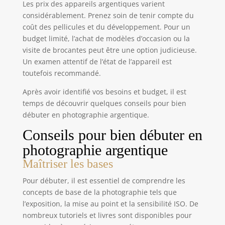
Les prix des appareils argentiques varient
les vlogs et les vidéos face caméra. La molette
supérieure facilite le passage entre photo, vidéo,
considérablement. Prenez soin de tenir compte du
ralenti et filtres. La fonction pause permet
coût des pellicules et du développement. Pour un
d’interrompre puis de reprendre l’enregistrement
et simplifie le montage. WEBCAM ET DEUX MODES
budget limité, l’achat de modèles d’occasion ou la
DE CHARGE :Connectez l’appareil à un ordinateur
visite de brocantes peut être une option judicieuse.
par USB et sélectionnez le mode Webcam pour les
appels vidéo, le streaming, les cours en ligne ou
Un examen attentif de l’état de l’appareil est
les vlogs. Les deux batteries rechargeables se
toutefois recommandé.
chargent directement par USB ou séparément
avec la station de charge fournie. MODES
CRÉATIFS ET KIT DE VOYAGE :Profitez de 20 filtres,
Après avoir identifié vos besoins et budget, il est
de l’anti-tremblement, du flash, de la rafale, du
temps de découvrir quelques conseils pour bien
time-lapse, du ralenti, de la détection de
mouvement et de la pause vidéo. Le kit comprend
débuter en photographie argentique.
une carte SD 32 Go, deux batteries, une station de
charge, un câble USB, un cache-objectif, un
Conseils pour bien débuter en
chiffon, une dragonne et une housse.
photographie argentique
Maîtriser les bases
Pour débuter, il est essentiel de comprendre les
concepts de base de la photographie tels que
l’exposition, la mise au point et la sensibilité ISO. De
nombreux tutoriels et livres sont disponibles pour