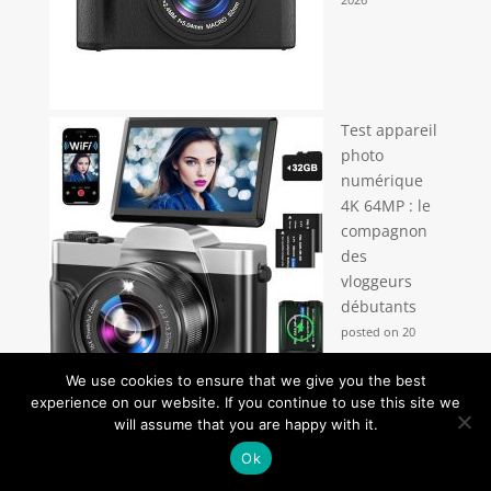
Test appareil
photo
numérique
4K 64MP : le
compagnon
des
vloggeurs
débutants
posted on 20
octobre 2025
We use cookies to ensure that we give you the best
experience on our website. If you continue to use this site we
Test de
will assume that you are happy with it.
l’imprimante
Ok
photo Canon
PIXMA PRO-