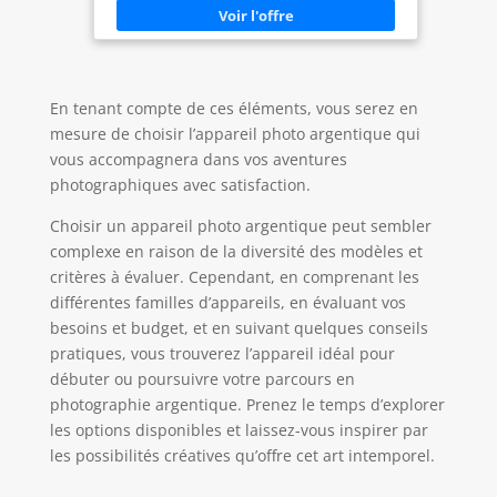
lentilles</b>: 12 x objectif à zoom - 4.1 mm - 49.2
mm <b>Focale</b>: f/3.3-4.9 <b>Réglage de la mise
au point</b>: Automatique <b>Portée mini de la
mise au point</b>: 50 cm <b>Réduction yeux
rouges</b>: Oui <b>Type de microphone</b>:
Microphone - intégré - condensateur électret -
En tenant compte de ces éléments, vous serez en
stéréo <b>Mémoire intégrée</b>: 15 Mo
mesure de choisir l’appareil photo argentique qui
<b>Mémoire flash prise en charge</b>: SD
Memory Card, SDXC Memory Card, Carte mémoire
vous accompagnera dans vos aventures
SDHC <b>Alimentation</b>: 1 x batterie
rechargeable ion-lithium - 895 mAh
photographiques avec satisfaction.
<b>Dimensions</b>: 10.3 cm x 3.3 cm x 6 cm
<b>Poids</b>: 196 g <b>Couleur</b>: Argent
Choisir un appareil photo argentique peut sembler
complexe en raison de la diversité des modèles et
critères à évaluer. Cependant, en comprenant les
différentes familles d’appareils, en évaluant vos
besoins et budget, et en suivant quelques conseils
pratiques, vous trouverez l’appareil idéal pour
débuter ou poursuivre votre parcours en
photographie argentique. Prenez le temps d’explorer
les options disponibles et laissez-vous inspirer par
les possibilités créatives qu’offre cet art intemporel.