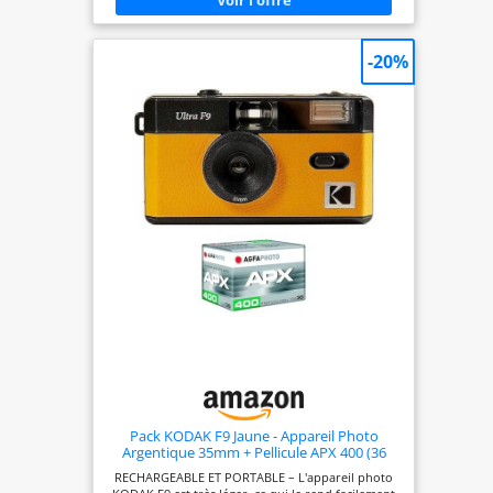
CHARGEMENT FACILE DU FILM - Un chargement
simple et rapide pour plus de commodité, même
pour les débutants. REMBOBINAGE MANUEL -
-20%
Gérer votre film manuellement pour une
utilisation optimale de chaque rouleau et une
expérience de photographie authentique.
Pack KODAK F9 Jaune - Appareil Photo
Argentique 35mm + Pellicule APX 400 (36
Poses)
RECHARGEABLE ET PORTABLE – L'appareil photo