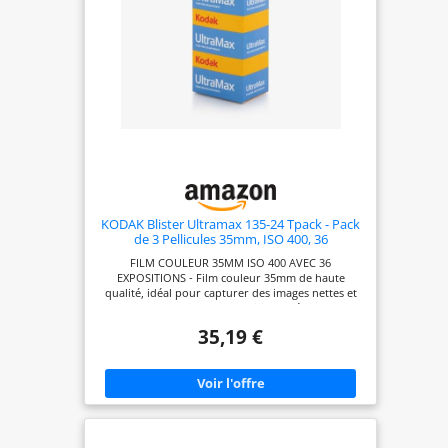
KODAK Blister Ultramax 135-24 Tpack - Pack
de 3 Pellicules 35mm, ISO 400, 36
Exposiciones, Idéales pour Photos en
FILM COULEUR 35MM ISO 400 AVEC 36
Intérieur et en Extérieur
EXPOSITIONS - Film couleur 35mm de haute
qualité, idéal pour capturer des images nettes et
vibrantes dans diverses conditions d'éclairage, en
extérieur ou avec flash. QUALITÉ D'IMAGE
35,19 €
EXCEPTIONNELLE - Grain fin et couleurs éclatantes
pour des tirages de haute qualité, même en grand
format. PACK DE 3 ROULEAUX - Trois pellicules
pour plus de commodité et de préparation lors de
vos sorties photo. VERSATILITÉ ISO 400 - Parfait
pour la photographie en extérieur sous la lumière
naturelle ou en intérieur avec flash, s'adaptant à
différentes conditions de lumière. COMPATIBILITÉ