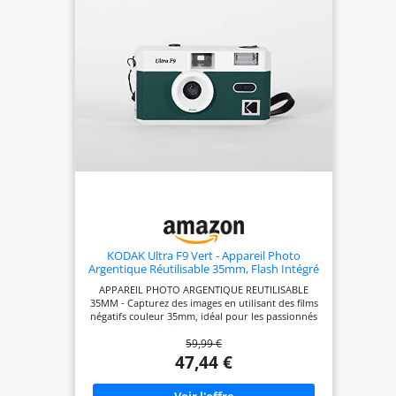
pour une utilisation fiable.
KODAK Ultra F9 Vert - Appareil Photo
Argentique Réutilisable 35mm, Flash Intégré
APPAREIL PHOTO ARGENTIQUE REUTILISABLE
35MM - Capturez des images en utilisant des films
négatifs couleur 35mm, idéal pour les passionnés
de photographie vintage. OBJECTIF FIXE 31MM F/9
59,99 €
- Profitez de photos nettes avec une mise au point
fixe pour des résultats constants à chaque prise.
47,44 €
FLASH INTÉGRÉ - Pratique pour les prises de vue
en intérieur ou dans des conditions de faible
luminosité, garantissant une bonne exposition.