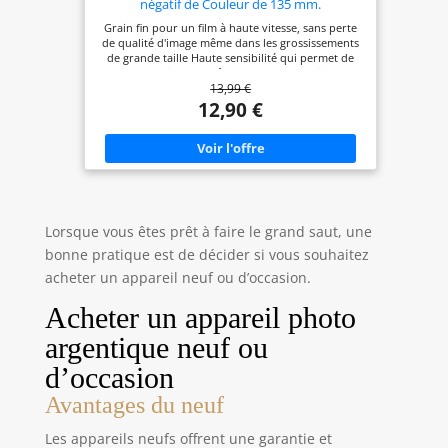
négatif de Couleur de 135 mm.
Grain fin pour un film à haute vitesse, sans perte
de qualité d'image même dans les grossissements
de grande taille Haute sensibilité qui permet de
capturer des images même dans des conditions de
13,99 €
lumière insuffisante Rouge, bleu, jaune, violet et
une variété de verts dynamiques et dynamiques
12,90 €
avec une fidélité améliorée Teintes de peau
douces, neutres, naturelles et épurées
Représentation extrêmement nette de tous les
aspects du thème, de la forme générale aux détails
de texture. L'équilibre des gris est maintenu avec
précision, des lumières les plus vives aux ombres
les plus profondes.
Lorsque vous êtes prêt à faire le grand saut, une
bonne pratique est de décider si vous souhaitez
acheter un appareil neuf ou d’occasion.
Acheter un appareil photo
argentique neuf ou
d’occasion
Avantages du neuf
Les appareils neufs offrent une garantie et