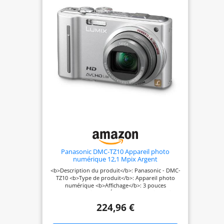
Laboratories (laboratoire accredite ISO/IEC 17025)
pour la transmission lumineuse, l'uniformite
(8,58%, limite 10%) et la qualite du materiau. Sur
pour l'observation solaire a travers un
instrument. TROIS TAILLES, A DECOUPER : feuille
carree plate de 100x100, 150x150 et 210x210 mm.
Mesurez l'ouverture de votre instrument et
decoupez en laissant au moins 10 mm de
chevauchement de chaque cote pour un montage
ferme, sans fuite de lumiere laterale. MONTEZ-LE
CORRECTEMENT ET EN SECURITE : le cote argente
reflechissant face au soleil, le cote noir vers
l'instrument ; le filtre doit toujours etre devant
l'objectif, jamais derriere l'oculaire. Ne regardez
jamais le soleil sans filtre - la radiation cause des
lesions oculaires irreversibles. Inspectez le film a
contre-jour avant chaque usage et jetez-le s'il est
raye ou perce. Surveillez les enfants. Ne remplace
pas des lunettes d'eclipse.
Panasonic DMC-TZ10 Appareil photo
numérique 12,1 Mpix Argent
<b>Description du produit</b>: Panasonic - DMC-
TZ10 <b>Type de produit</b>: Appareil photo
numérique <b>Affichage</b>: 3 pouces
<b>Technologie</b>: Écran LCD - matrice active
TFT <b>Zoom numérique</b>: 4 x <b>Stabilisateur
224,96 €
d'image</b>: Optique (POWER O.I.S.)
<b>Flash</b>: Flash incorporé <b>Résolution du
Capteur</b>: 12.1 mégapixel <b>Système de