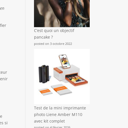
 en
fier
C’est quoi un objectif
pancake ?
posted on 3 octobre 2022
teur
enir
Test de la mini imprimante
photo Liene Amber M110
re
avec kit complet
es si
posted on 4 février 2026