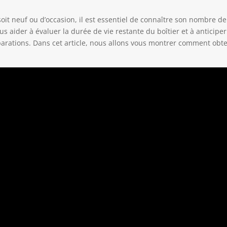
oit neuf ou d’occasion, il est essentiel de connaître son nombre de
s aider à évaluer la durée de vie restante du boîtier et à anticiper
parations. Dans cet article, nous allons vous montrer comment obte