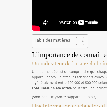
Table des matières
L’importance de connaîtr
Un indicateur de l’usure du boît
Une bonne idée est de comprendre que chaque
appareil photo. En effet, les fabricants conço
– généralement entre 100 000 et 500 000 selon
l’obturateur a été activé
peut être une indicati
[shortode… keyword= »appareil photo »]
Une information cruciale lors d