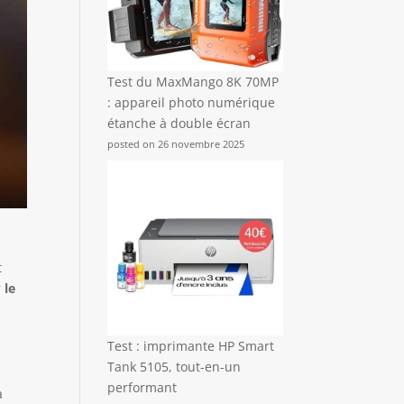
Test du MaxMango 8K 70MP
: appareil photo numérique
étanche à double écran
posted on 26 novembre 2025
t
r
le
e
Test : imprimante HP Smart
Tank 5105, tout-en-un
performant
a