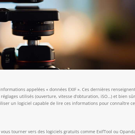
informations appelées « données EXIF ». Ces dernières renseignen
 réglages utilisés (ouverture, vitesse d’obturation, iSO…) et bien sû
utiliser un logiciel capable de lire ces informations pour connaître c
z vous tourner vers des logiciels gratuits comme ExifTool ou Opand