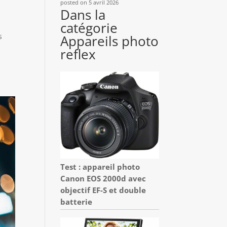
posted on 5 avril 2026
y
Dans la
catégorie
s
Appareils photo
reflex
Test : appareil photo
Canon EOS 2000d avec
objectif EF-S et double
batterie