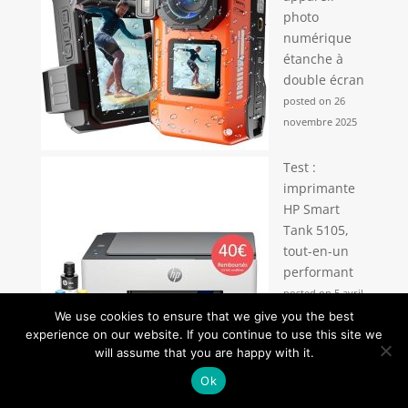
photo
numérique
étanche à
double écran
posted on 26
novembre 2025
Test :
imprimante
HP Smart
Tank 5105,
tout-en-un
performant
posted on 5 avril
2026
We use cookies to ensure that we give you the best
experience on our website. If you continue to use this site we
will assume that you are happy with it.
Ok
Dans la catégorie Conseils