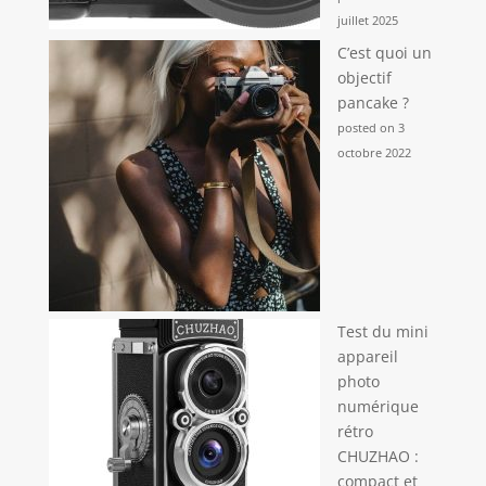
juillet 2025
C’est quoi un
objectif
pancake ?
posted on 3
octobre 2022
Test du mini
appareil
photo
numérique
rétro
CHUZHAO :
compact et