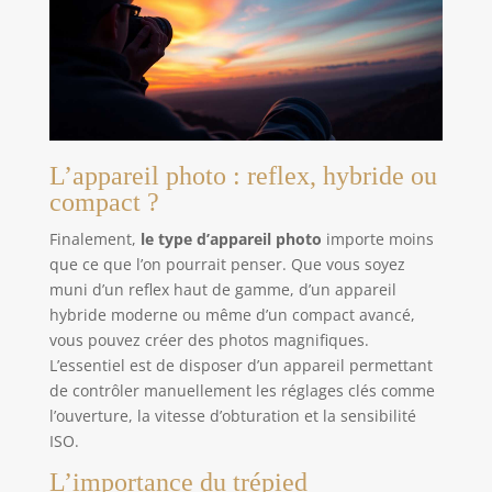
prolongée ou la connecter à votre PC de bureau, à
une alimentation mobile pour une utilisation
temporaire. ❤Le Kit de Lumière Vidéo LED USB
Comprend : (2) Lampe LED USB, (2) Trépieds, (2)
Filtre blanc, (2) Filtre jaune, (2) Filtre bleu, (2) Filtre
rouge, (2) Filtre rose, (2) Filtre violet, (2) Filtre vert,
(2) Filtre orange.
L’appareil photo : reflex, hybride ou
compact ?
Finalement,
le type d’appareil photo
importe moins
que ce que l’on pourrait penser. Que vous soyez
muni d’un reflex haut de gamme, d’un appareil
hybride moderne ou même d’un compact avancé,
vous pouvez créer des photos magnifiques.
L’essentiel est de disposer d’un appareil permettant
de contrôler manuellement les réglages clés comme
l’ouverture, la vitesse d’obturation et la sensibilité
ISO.
L’importance du trépied