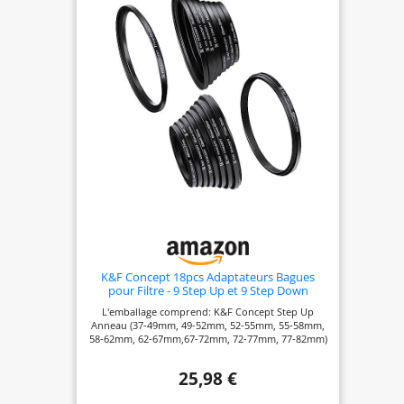
2:2015 : le meme film argente/noir teste par ICS
Laboratories (laboratoire accredite ISO/IEC 17025)
pour la transmission lumineuse, l'uniformite
(8,58%, limite 10%) et la qualite du materiau. Sur
pour l'observation solaire a travers un
instrument. TROIS TAILLES, A DECOUPER : feuille
carree plate de 100x100, 150x150 et 210x210 mm.
Mesurez l'ouverture de votre instrument et
decoupez en laissant au moins 10 mm de
chevauchement de chaque cote pour un montage
ferme, sans fuite de lumiere laterale. MONTEZ-LE
CORRECTEMENT ET EN SECURITE : le cote argente
reflechissant face au soleil, le cote noir vers
l'instrument ; le filtre doit toujours etre devant
l'objectif, jamais derriere l'oculaire. Ne regardez
jamais le soleil sans filtre - la radiation cause des
lesions oculaires irreversibles. Inspectez le film a
contre-jour avant chaque usage et jetez-le s'il est
raye ou perce. Surveillez les enfants. Ne remplace
pas des lunettes d'eclipse.
K&F Concept 18pcs Adaptateurs Bagues
pour Filtre - 9 Step Up et 9 Step Down
L'emballage comprend: K&F Concept Step Up
Anneau (37-49mm, 49-52mm, 52-55mm, 55-58mm,
58-62mm, 62-67mm,67-72mm, 72-77mm, 77-82mm)
et 9 PCS Step Down Anneau (49-37mm, 52-49mm,
58-55mm, 55-52mm, 62-58mm, 67-62mm,72-67mm,
25,98 €
77-72mm, 82-77mm) Convertit la taille de votre
lentille aux autres pièces détachées(tels que les