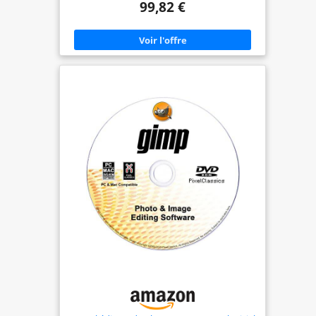
99,82 €
Peignez une zone de votre image, puis saisissez la
description d’un objet pour le faire apparaître.*
NOUVEAUTÉ - Restaurez vos photos avec l’IA.
Redonnez de l’éclat à d’anciennes images en
éliminant les rayures, les plis et les traces d’usure.
OPTIMISATION Faites disparaître n’importe quel
élément en quelques secondes. Avec l’outil
Supprimer optimisé par l’IA, détectez
automatiquement les personnes à l’arrière-plan
de vos photos pour les supprimer en toute
facilité. NOUVEAUTÉ - Accédez facilement aux
modèles Adobe Express gratuits. Donnez une
nouvelle dimension à vos photos grâce à des
milliers de modèles gratuits pour les réseaux
sociaux, les vidéos, les affiches, etc.