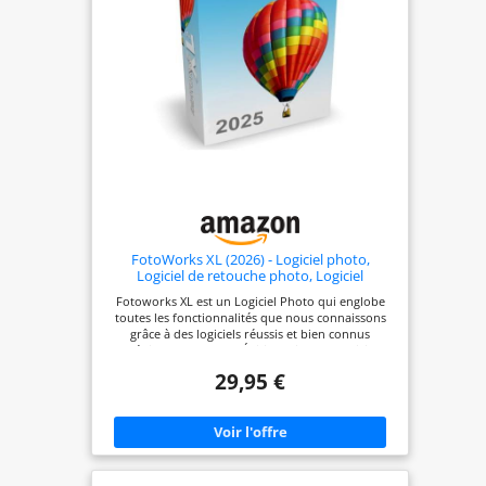
FotoWorks XL (2026) - Logiciel photo,
Logiciel de retouche photo, Logiciel
retouche photo, Editeur photo, Photo
Fotoworks XL est un Logiciel Photo qui englobe
montage - Très facile à utiliser
toutes les fonctionnalités que nous connaissons
grâce à des logiciels réussis et bien connus
'd'éditeur de photo - Édition d'image! Logiciel
photo, modifier photo, editeur photos, traitement
29,95 €
photo, logiciel retouche photo est très facile à
utiliser Toutes les fonctions principales pour la
retouche photo comme la manipulation d'image,
effets photo, etc. dans le programme de retouche
d'image Logiciel photo, photo editor de retouche
photo avec le studio d'impression pour l'album de
photos, calendriers, affiches - créer des collages de