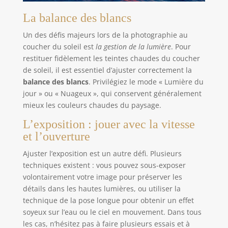
idéal pour Noël, anniversaires ou comme appareil
pour vlog, YouTube, streaming et souvenirs
La balance des blancs
quotidiens. Un pocket appareil photo numérique
facile à utiliser pour tous les âges.
Un des défis majeurs lors de la photographie au
coucher du soleil est
la gestion de la lumière
. Pour
restituer fidèlement les teintes chaudes du coucher
de soleil, il est essentiel d’ajuster correctement la
balance des blancs
. Privilégiez le mode « Lumière du
jour » ou « Nuageux », qui conservent généralement
mieux les couleurs chaudes du paysage.
L’exposition : jouer avec la vitesse
et l’ouverture
Ajuster l’exposition est un autre défi. Plusieurs
techniques existent : vous pouvez sous-exposer
volontairement votre image pour préserver les
détails dans les hautes lumières, ou utiliser la
technique de la pose longue pour obtenir un effet
soyeux sur l’eau ou le ciel en mouvement. Dans tous
les cas, n’hésitez pas à faire plusieurs essais et à