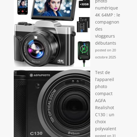
photo
numérique
4K 64MP : le
compagnon
des
vloggeurs
débutants
posted on 20
octobre 2025
Test de
l’appareil
photo
compact
AGFA
Realishot
C130 : un
choix
polyvalent
posted on 31