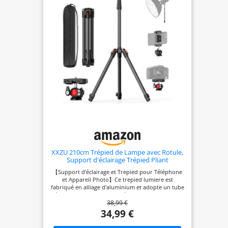
XXZU 210cm Trépied de Lampe avec Rotule,
Support d'éclairage Trépied Pliant
【Support d'éclairage et Trepied pour Téléphone
et Appareil Photo】Ce trepied lumiere est
fabriqué en alliage d'aluminium et adopte un tube
épais de 25 mm, la capacité de charge maximale
38,99 €
jusqu'à 4 kg, qui peut supporter la plupart des
équipements photographiques. XXZU fournit
34,99 €
également un support supplémentaire avec rotule
qui peut être utilisé pour l'appareil photo et le