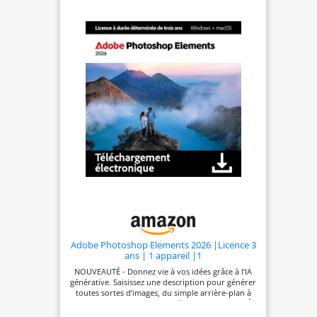
photos, modifier photo, editeur photos,
traitement photo, photo retouche, photo
montage etc.- Plate-forme : Windows 10, Windows
11, Windows 7, Windows 8, Windows Vista,
Windows XL Photomontage, insérer des objets
dans une autre photo, supprimer des objets, outil
de cachet de clone, copier et coller des objets,
studio d'impression pour album photo,
calendriers, affiches - créer des collages de photos
etc.
Adobe Photoshop Elements 2026 |Licence 3
ans | 1 appareil |1
Usager|PC/Mac|Téléchargement
NOUVEAUTÉ - Donnez vie à vos idées grâce à l’IA
générative. Saisissez une description pour générer
toutes sortes d’images, du simple arrière-plan à
des compositions riches en détails.* NOUVEAUTÉ -
Ajoutez des éléments grâce à l’IA générative.