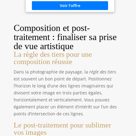
filtres, capots, flashs et convertisseurs de focale)
Facilement se visse sur la lentille d'avant de la
même fil Grande étanchéité, aucun cadre de
vacillement ou cross-threading.Cadre super
brillant avec traitement de surface stricte Convient
à tout objectif avec le même fil de filtre; manuelle
Composition et post-
ou autofocus, numérique ou argentique.
traitement : finaliser sa prise
de vue artistique
La règle des tiers pour une
composition réussie
Dans la photographie de paysage, la
règle des tiers
est souvent un bon point de départ. Positionnez
l’horizon le long d’une des lignes imaginaires qui
divisent votre image en trois parties égales,
horizontalement et verticalement. Vous pouvez
également placer un élément d’intérêt sur l’un des
points d’intersection de ces lignes.
Le post-traitement pour sublimer
vos images