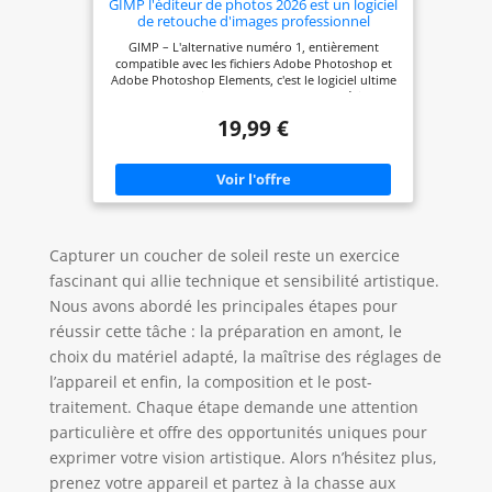
GIMP l'éditeur de photos 2026 est un logiciel
de retouche d'images professionnel
premium sur CD compatible avec Windows
GIMP – L'alternative numéro 1, entièrement
11 10 8 7 Vista XP PC 32/64-Bit et Mac -
compatible avec les fichiers Adobe Photoshop et
Licence à vie, pas d'abonnement mensuel
Adobe Photoshop Elements, c'est le logiciel ultime
de retouche d'images et de photos numériques
entièrement équipé. Restaurez de vieilles photos,
19,99 €
changez l'arrière-plan, améliorez et manipulez des
images, ou créez simplement votre chef-d'œuvre à
partir de zéro. Multilingue - Français (FR), DE, EN,
ES, IT, NL, PL, SV et autres langues prises en
charge. Suite complète d'outils - Canaux, calques,
filtres, effets, et bien plus encore. Les formats de
fichiers pris en charge comprennent .psd, .jpg, .gif,
.png, .pdf, .hdr, .tif, .bmp, etc. Programme
Capturer un coucher de soleil reste un exercice
complet qui ne expire jamais - Mises à jour
gratuites à vie et licence perpétuelle. Aucun
fascinant qui allie technique et sensibilité artistique.
abonnement annuel ni code clé n'est jamais requis
Nous avons abordé les principales étapes pour
! Multi-Plateforme DVD-ROM - Compatible avec
Microsoft Windows 11, 10, 8.1, 8, 7, Vista XP PC,
réussir cette tâche : la préparation en amont, le
macOS et Mac OS X. Contenu bonus PixelClassics -
choix du matériel adapté, la maîtrise des réglages de
Accès à un référentiel de photos de 2,7 MILLIONS
d'images libres de droits, menu d'installation
l’appareil et enfin, la composition et le post-
(uniquement pour PC) et guides de démarrage
traitement. Chaque étape demande une attention
rapide.
particulière et offre des opportunités uniques pour
exprimer votre vision artistique. Alors n’hésitez plus,
prenez votre appareil et partez à la chasse aux