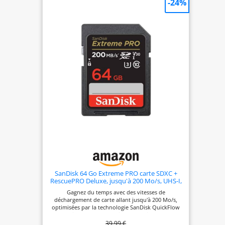
-24%
de voiture, garantissant une utilisation sans tracas
sans se soucier des problèmes de compatibilité.
【TRANSFERT DE DONNÉES RAPIDE】 La Carte
Mémoire haute vitesse offre des vitesses de
transfert de données ultra-rapides allant jusqu'à
80 Mbit/s, garantissant un transfert rapide et
efficace de photos, vidéos, fichiers et données.
(Remarque : la vitesse de transfert des Cartes
Mémoire peut varier en fonction de la capacité, du
matériel de la plateforme de test, du logiciel de
test et du système d'exploitation.) 【STABILITÉ
FIABLE】 Grâce à des puces haute vitesse de classe
C10 et A1, nos Cartes Mémoire offrent une
stabilité exceptionnelle, une protection robuste de
vos précieuses données et une tranquillité d'esprit
dans divers scénarios. 【ADAPTATEUR BONUS】
Chaque Carte Mémoire est fournie avec un
adaptateur, ce qui améliore la compatibilité et
facilite l'accès et le transfert de données sur un
plus large éventail d'appareils.
SanDisk 64 Go Extreme PRO carte SDXC +
RescuePRO Deluxe, jusqu'à 200 Mo/s, UHS-I,
Classe 10, U3, V30
Gagnez du temps avec des vitesses de
déchargement de carte allant jusqu'à 200 Mo/s,
optimisées par la technologie SanDisk QuickFlow
Combinez la carte SanDisk Professional PRO-
39,99 €
READER SD et la carte microSD afin d'atteindre des