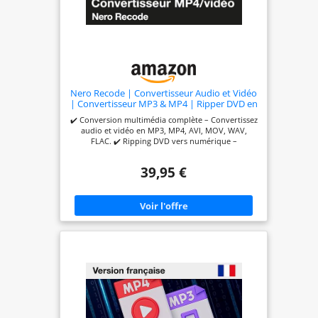
Nero Recode | Convertisseur Audio et Vidéo
| Convertisseur MP3 & MP4 | Ripper DVD en
MP4 | Formats MP4, AVI, MOV, WAV, FLAC |
✔️ Conversion multimédia complète – Convertissez
Licence à vie | 1 PC | Windows 11/10/8/7
audio et vidéo en MP3, MP4, AVI, MOV, WAV,
FLAC. ✔️ Ripping DVD vers numérique –
Sauvegardez vos films en fichiers MP4 ou MP3. ✔️
Support HEVC H.265 – Compatible avec vidéos
39,95 €
haute définition et compression avancée. ✔️
Conversion par lot avec GPU – Optimisé pour des
performances rapides. ✔️ Licence à vie – Version
complète pour 1 PC | Windows 11/10/8/7.