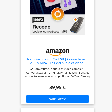
Nero Recode sur Clé USB | Convertisseur
MP3 & MP4 | Logiciel Audio et Vidéo |
Convertir MP4, AVI, MOV, MP3, WAV, FLAC |
✔️ Convertisseur audio et vidéo complet –
Ripper DVD | Licence à vie | 1 PC | Windows
Convertissez MP4, AVI, MOV, MP3, WAV, FLAC et
11/10/8/7
autres formats courants. ✔️ Ripper DVD et Blu-ray
– Transformez vos disques en fichiers numériques
comme MP4 ou MP3. ✔️ Support HEVC H.265 et 8K
39,95 €
– Compatible avec la compression vidéo moderne
haute efficacité. ✔️ Conversion rapide avec
accélération GPU – Traitement plus rapide grâce
au support matériel et conversion par lot. ✔️
Licence à vie – Achat unique pour 1 PC |
Compatible Windows 11/10/8/7.