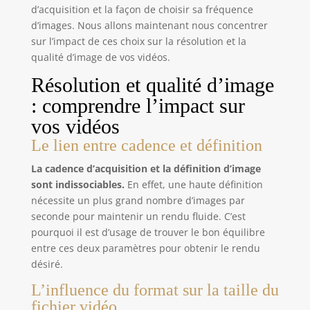
minimisant les fausses alertes. Recevez des
d’acquisition et la façon de choisir sa fréquence
notifications sur votre smartphone. 【Mode
d’images. Nous allons maintenant nous concentrer
confidentialité】Vous pouvez activer le mode
confidentialité à tout moment ou le programmer.
sur l’impact de ces choix sur la résolution et la
Lorsqu'il est activé, la caméra de surveillance
qualité d’image de vos vidéos.
rétracte l'objectif dans le boîtier de l'appareil et le
masque physiquement pour protéger votre vie
Résolution et qualité d’image
privée. 【Stockage sécurisé et flexible】Cette
caméra de surveillance prend en charge le
: comprendre l’impact sur
stockage local sur carte microSD (jusqu'à 256 Go,
non incluse) ou dans le cloud (essai gratuit de 90
vos vidéos
jours avec archivage sur 90 jours). Accédez à vos
enregistrements à tout moment et n'importe où.
Le lien entre cadence et définition
【Wi-Fi 6 amélioré pour plus de stabilité et de
fluidité】Équipée d'une puce Wi-Fi 6 intelligente,
cette caméra Wi-Fi offre une puissance et une
La cadence d’acquisition et la définition d’image
portée de signal optimisées, garantissant une
sont indissociables.
En effet, une haute définition
transmission stable et une lecture en haute
qualité. (Cette caméra est compatible uniquement
nécessite un plus grand nombre d’images par
avec le Wi-Fi 2,4 GHz)
seconde pour maintenir un rendu fluide. C’est
pourquoi il est d’usage de trouver le bon équilibre
entre ces deux paramètres pour obtenir le rendu
désiré.
L’influence du format sur la taille du
fichier vidéo