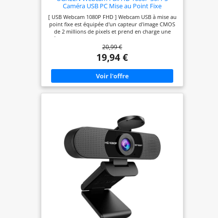
Caméra USB PC Mise au Point Fixe
[ USB Webcam 1080P FHD ] Webcam USB à mise au
point fixe est équipée d'un capteur d'image CMOS
de 2 millions de pixels et prend en charge une
résolution de 1080P 30FPS, vous offre une image
20,99 €
claire et fluide. Équipé d'une correction de faible
luminosité, il peut enregistrer des vidéos
19,94 €
lumineuses et à contraste élevé même dans la
faible lumière en fonction de l'environnement. [
Double Micro Intégré Antibruit ] USB caméra
dispose de deux microphones omnidirectionnels
intégrés à réduction de bruit qui peut capter le
son à distance jusqu'à 3M et le système de
réduction du bruit vous offre un meilleur
environnement de communication d'un appel
vidéo. Comparé à un microphone mono, les
doubles microphones omnidirectionnels
conviennent mieux à la vidéoconférence ou à
l'enseignement en ligne à plusieurs personnes. [
Plug & Play ] La webcam est plug et play, aucun
pilote n'est nécessaire sous les systèmes Windows
7/8/10/11, Linux, Mac OS X 10.6 et supérieur,
Android 5.0 et supérieur. Branchez l'interface USB
2.0 à votre ordinateur, la webcam peut être
détectée automatiquement, éliminez les
opérations compliquées. Le câble est de 2M. [
Large Compatibilité ] La webcam d'ordinateur est
compatible avec les logiciels courants : Vous
pouvez facilement utiliser cette caméra pour