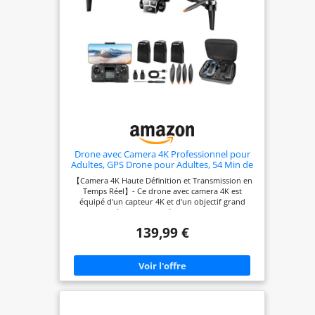
Drone avec Camera 4K Professionnel pour
Adultes, GPS Drone pour Adultes, 54 Min de
Vol, Résistant au Vent, Moteur Brushless,
【Camera 4K Haute Définition et Transmission en
Suivi Auto, Retour Auto, Wi-Fi 5G,
Temps Réel】- Ce drone avec camera 4K est
Léger<249g avec 3 Batteries(Noir)
équipé d'un capteur 4K et d'un objectif grand
（Moyen）
angle 120° à inclinaison réglable, capturant des
images et vidéos d'une clarté exceptionnelle. La
139,99 €
transmission vidéo Wi-Fi 5G permet une
visualisation stable et fluide sur votre
smartphone, pour composer vos plans facilement.
【Sécurité et Stabilité Améliorées par le GPS】- Le
système GPS intégré à ce drone professionnel
avec camera offre des fonctions essentielles : le
retour automatique à la maison (RTH) en cas de
besoin, et un positionnement précis. Associé à un