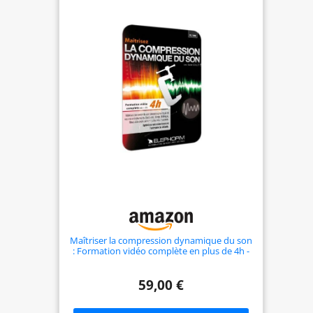
Maîtriser la compression dynamique du son
: Formation vidéo complète en plus de 4h -
Maîtrisez pleinement la compression
dynamique de vos voix et instruments,
Seuil, radio, temps d'attaque, filtres side
59,00 €