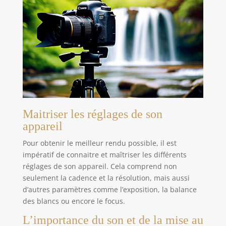
alimentation continue 24h/24 sans stress de
batterie. Le Wi-Fi bi-bande vous permet de
basculer entre les fréquences 2,4 GHz et 5 GHz
pour obtenir le meilleur signal possible.
【Stockage local ou cloud plus sûr】Sauvegardez
vos vidéos sur le Cloud Anona, protégé par un
chiffrement de niveau bancaire (AES-128) : c'est la
garantie que vos images restent strictement
privées. Vous préférez le stockage local? Utilisez
une carte microSD jusqu'à 512 Go (non incluse).
Votre foyer, votre intimité, votre contrôle.
Maitriser les réglages de son
appareil
Pour obtenir le meilleur rendu possible, il est
impératif de connaitre et maîtriser les différents
réglages de son appareil. Cela comprend non
seulement la cadence et la résolution, mais aussi
d’autres paramètres comme l’exposition, la balance
des blancs ou encore le focus.
L’importance du son et de la mise au