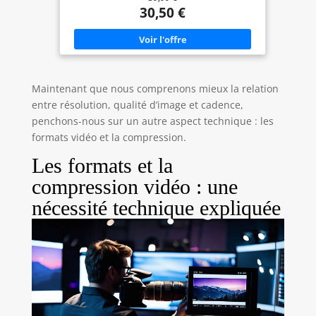
vitesses maximales (cartes vendues séparément)
30,50 €
Vitesses de capture allant jusqu'à 90 Mo/s Parfaite
pour la réalisation de vidéos UHD 4K et une
photographie en mode rafale séquentielle
Enregistrez des vidéos ininterrompues avec une
Classe de vitesse UHS 3 (U3) et une Classe de
vitesse vidéo 30 (V30) Conçue et testée en
conditions extrêmes ; résiste aux températures
Maintenant que nous comprenons mieux la relation
extrêmes, à l'eau, aux chocs et aux rayons X
Vitesses de capture allant jusqu'à 140 Mo/s
entre résolution, qualité d’image et cadence,
penchons-nous sur un autre aspect technique : les
formats vidéo et la compression.
Les formats et la
compression vidéo : une
nécessité technique expliquée