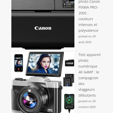
photo Canon
PIXMA PRO-
200S :
couleurs
intenses et
polyvalence
posted on 29
août 2025
Test appareil
photo
numérique
4K 64MP : le
compagnon
des
vloggeurs
débutants
posted on 20
octobre 2025