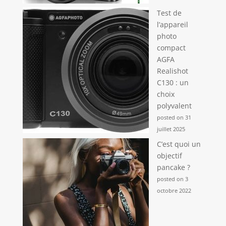
Test de
l’appareil
photo
compact
AGFA
Realishot
C130 : un
choix
polyvalent
posted on 31
juillet 2025
C’est quoi un
objectif
pancake ?
posted on 3
octobre 2022