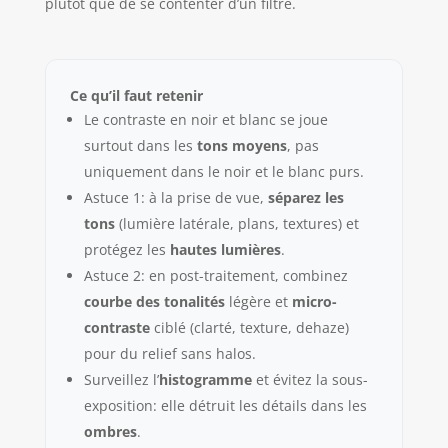
plutôt que de se contenter d’un filtre.
Ce qu’il faut retenir
Le contraste en noir et blanc se joue
surtout dans les
tons moyens
, pas
uniquement dans le noir et le blanc purs.
Astuce 1: à la prise de vue,
séparez les
tons
(lumière latérale, plans, textures) et
protégez les
hautes lumières
.
Astuce 2: en post-traitement, combinez
courbe des tonalités
légère et
micro-
contraste
ciblé (clarté, texture, dehaze)
pour du relief sans halos.
Surveillez l’
histogramme
et évitez la sous-
exposition: elle détruit les détails dans les
ombres
.