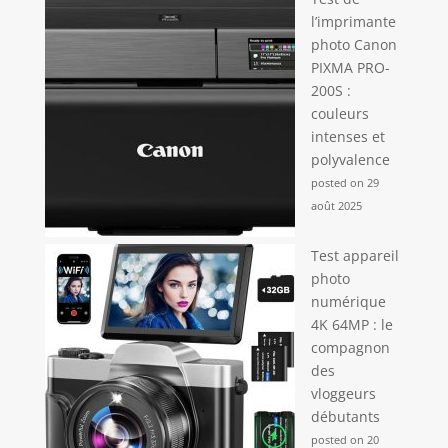
l’imprimante
photo Canon
PIXMA PRO-
200S :
couleurs
intenses et
polyvalence
posted on 29
août 2025
Test appareil
photo
numérique
4K 64MP : le
compagnon
des
vloggeurs
débutants
posted on 20