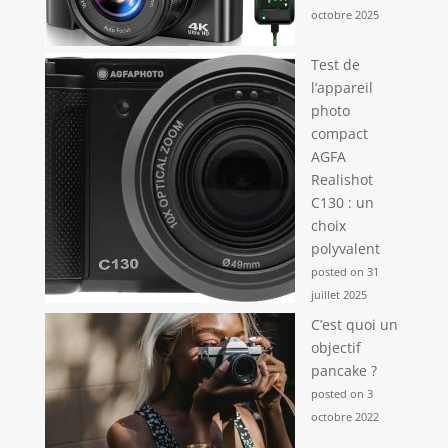
octobre 2025
Test de
l’appareil
photo
compact
AGFA
Realishot
C130 : un
choix
polyvalent
posted on 31
juillet 2025
C’est quoi un
objectif
pancake ?
posted on 3
octobre 2022