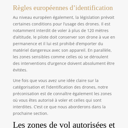
autres festivités, adoré par les enfants, les
Règles européennes d’identification
hommes, les adolescents, les garçons, les maris et
les petits amis.
Au niveau européen également, la législation prévoit
certaines conditions pour l’usage des drones. Il est
notamment interdit de voler à plus de 120 mètres
d’altitude, le pilote doit conserver son drone à vue en
permanence et il lui est prohibé d’emporter du
matériel dangereux avec son appareil. En parallèle,
les zones sensibles comme celles où se déroulent
des interventions d’urgence doivent absolument être
évitées.
Une fois que vous avez une idée claire sur la
catégorisation et l’identification des drones, notre
préconisation est de connaître également les zones
où vous êtes autorisé à voler et celles qui sont
interdites. C’est ce que nous aborderons dans la
prochaine section.
Les zones de vol autorisées et