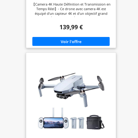
Vol, Résistant au Vent, Moteur Brushless,
【Camera 4K Haute Définition et Transmission en
Suivi Auto, Retour Auto, Wi-Fi 5G,
Temps Réel】- Ce drone avec camera 4K est
Léger<249g avec 3 Batteries(Noir)
équipé d'un capteur 4K et d'un objectif grand
（Moyen）
angle 120° à inclinaison réglable, capturant des
images et vidéos d'une clarté exceptionnelle. La
139,99 €
transmission vidéo Wi-Fi 5G permet une
visualisation stable et fluide sur votre
smartphone, pour composer vos plans facilement.
【Sécurité et Stabilité Améliorées par le GPS】- Le
système GPS intégré à ce drone professionnel
avec camera offre des fonctions essentielles : le
retour automatique à la maison (RTH) en cas de
besoin, et un positionnement précis. Associé à un
système de flux optique, il assure un vol
stationnaire stable, même en intérieur, pour des
prises de vue sécurisées. 【Performance Fiable
avec Moteurs Sans Balais】- Les moteurs sans
balais (brushless) offrent puissance, durabilité et
rendent le vol plus silencieux. Cette conception
permet au drone avec camera pour adultes de
mieux résister au vent, pour des vols plus
confiants en extérieur. Son design léger et le sac
de transport inclus en font un compagnon de
voyage idéal. 【Autonomie Étendue avec 3
Batteries Incluses】- Bénéficiez de sessions de vol
prolongées grâce aux 3 batteries intelligentes
incluses, offrant jusqu'à 54 minutes de temps de
vol total.​ Les batteries disposent de protections
intégrées pour une charge et une utilisation en