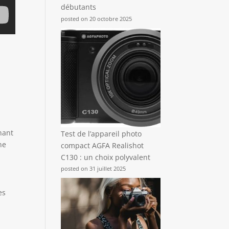
débutants
posted on 20 octobre 2025
nant
Test de l’appareil photo
ne
compact AGFA Realishot
C130 : un choix polyvalent
posted on 31 juillet 2025
es