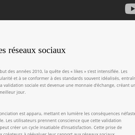
es réseaux sociaux
t des années 2010, la quête des « likes » s’est intensifiée. Les
larité et à se conformer à des standards souvent idéalisés, entraî
 La validation sociale est devenue une monnaie d’échange, créant u
eilleur jour.
nciation est apparu, mettant en lumière les conséquences néfast
e. Les utilisateurs prennent conscience que cette validation
peut créer un cycle insatiable d’insatisfaction. Cette prise de
 créateurs à réévaluer leur rapport aux réseaux sociaux.