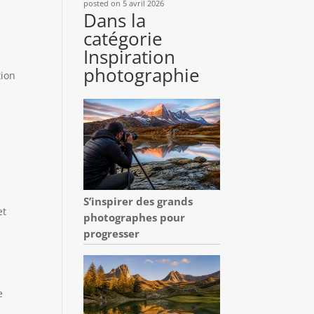
posted on 5 avril 2026
Dans la
catégorie
Inspiration
photographie
tion
S’inspirer des grands
et
photographes pour
progresser
e