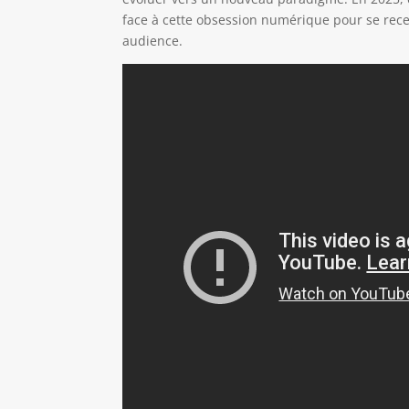
face à cette obsession numérique pour se recen
audience.