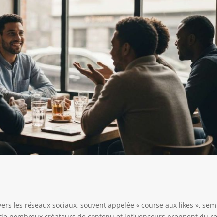
avers les réseaux sociaux, souvent appelée « course aux likes », sem
de nombreux créateurs de contenu et influenceurs prennent du re