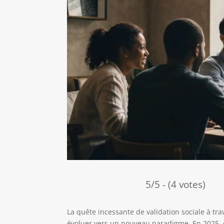
5/5 - (4 votes)
La quête incessante de validation sociale à tr
évoluer vers un nouveau paradigme. En 2025, 