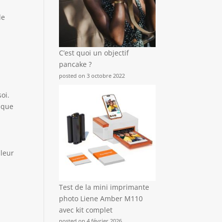
de
C’est quoi un objectif
pancake ?
posted on 3 octobre 2022
oi.
gique
 leur
Test de la mini imprimante
photo Liene Amber M110
avec kit complet
posted on 4 février 2026