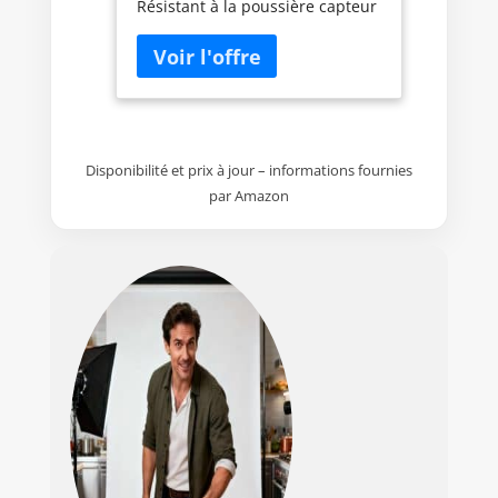
Résistant à la poussière capteur
CMOS adapté à la faible
luminosité et le zoom optique
NIKKOR 3X Vidéos Full
HD(1080p/30 vps) avec son
stéréo Ecran LCD anti-reflet
Photographiez et partagez
instantanément avec
Disponibilité et prix à jour – informations fournies
l'application SnapBridge
par Amazon
Compatible avec les cartes SD,
SDHC, SDXC mais pas avec les
cartes FlashAir