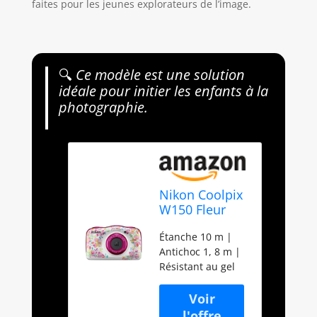
faites pour les jeunes explorateurs de l’image.
🔍
Ce modèle est une solution
idéale pour initier les enfants à la
photographie.
Nikon Coolpix
W150 Fleur
Rose
Étanche 10 m |
Antichoc 1, 8 m |
Résistant au gel
-10 °C | Résistant
à la poussière
capteur CMOS