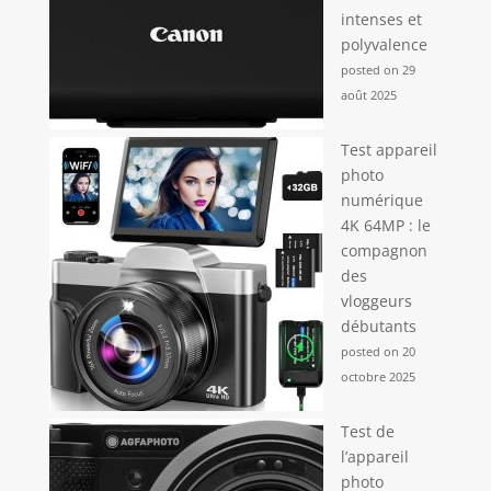
intenses et
polyvalence
posted on 29
août 2025
Test appareil
photo
numérique
4K 64MP : le
compagnon
des
vloggeurs
débutants
posted on 20
octobre 2025
Test de
l’appareil
photo