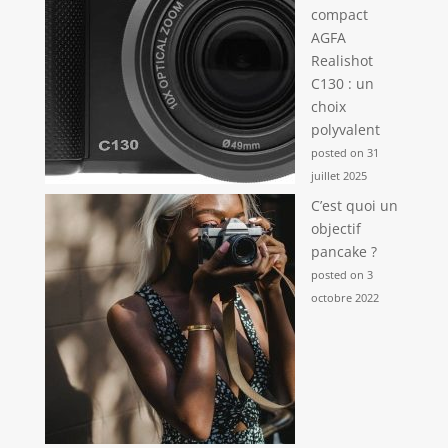
compact
AGFA
Realishot
C130 : un
choix
polyvalent
posted on 31
juillet 2025
C’est quoi un
objectif
pancake ?
posted on 3
octobre 2022