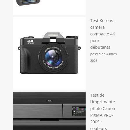
numérique est résistant à la poussière et aux
chocs. Il résiste aux conditions difficiles et aux
chutes accidentelles, ce qui le rend idéal pour la
randonnée, le trekking et autres activités de plein
air.
Test Korons :
caméra
compacte 4K
pour
débutants
posted on 4 mars
2026
Test de
l’imprimante
photo Canon
PIXMA PRO-
200S :
couleurs