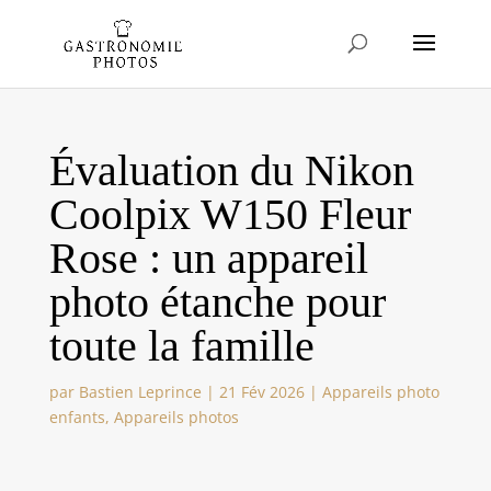
Évaluation du Nikon
Coolpix W150 Fleur
Rose : un appareil
photo étanche pour
toute la famille
par
Bastien Leprince
|
21 Fév 2026
|
Appareils photo
enfants
,
Appareils photos