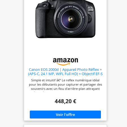
Canon EOS 2000d | Appareil Photo Réflex +
(APS-C, 24.1 MP, WiFi, Full HD) + Objectif EF-S
18-55mm f/3,5-5,6 DC III, Noir
Simple et intuitif â€“ Le reflex numérique idéal
pour les débutants pour capturer et partager des
souvenirs avec un flou d'arrière-plan attrayant
Créativité simple : enregistrement en direct avec
des indications faciles à comprendre, le mode
448,20 €
créatif automatique offre - et pour une finition
unique, il existe de nombreux filtres créatifs. Visez
et déclenchez simplement le sujet â€“ la
reconnaissance automatique des motifs garantit
des résultats de qualité supérieure Capturez des
moments spontanés â€“ dans des vidéos Full HD