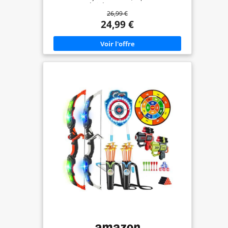
nette plus détaillée et un objectif super grand
26,99 €
angle 0,45x. Que vous soyez un photographe
professionnel ou un photographe amateur, ce kit
24,99 €
d'objectifs répond à vos besoins de prise de vue.
Avec ce kit d'objectifs, vous pouvez facilement
emporter les objectifs de téléphone et capturer de
belles vues partout. 【Objectif super grand angle
0,45x】:Fixez à la fois l'objectif grand angle et
l'objectif macro pour capturer un champ de vision
plus large et magnifique. Vous pouvez ajouter 45
% de la scène en plus dans vos photos pour créer
de magnifiques paysages de voyage, des paysages,
des architectures, d'autres vues spectaculaires et
des photos époustouflantes de vous-même et
d'autres personnes, etc. Lentilles optiques
professionnelles, encadrées par des boîtiers en
aluminium militaire, assurent une haute qualité et
une longue durée de vie. 【Objectif macro à clip
12,5x pour téléphone portable】:Retirez l'objectif
grand angle et utilisez uniquement le téléphone
portable macro pour prendre des photos en
mode macro pour une vue ultra-détaillée et
sculptante. L'objectif macro vous permet de vous
concentrer extrêmement près d'un objet pour une
vision plus nette avec jusqu'à 12,5 fois plus de
détails. Gardez l'objectif macro à environ 3 à 6 cm
d'un objet pour obtenir le meilleur résultat. Une
fois l'objet focalisé, zoom avant ou arrière pour
obtenir la vue appropriée des détails. Ne convient
pas pour agrandir ou agrandir de longs champs