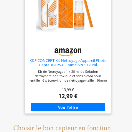
K&F CONCEPT Kit Nettoyage Appareil Photo
Capteur APS-C Frame 6PCS+20ml
Kit de Nettoyage : 1 x 20 ml de Solution
Nettoyante non toxique et sans alcool pour
lentille ; 6 x écouvillon de nettoyage (taille : 16mm)
pour capteur APS-C. 20 ml Solution de Nettoyage :
13,99 €
Il nettoie facilement et efficacement les objectif,
capteurs, écrans tel que : téléphone, tablette,
12,99 €
Nintendo Switch, télé, ordinateur. 6 Écouvillons
(Largeur : 16mm) pour Capteur APS : Chaque
écouvillon est emballé sous vide qu’assure une
environment 100% sans poussière.Les bâtons de
nettoyage sont désigné pour les appareil photo
avec capture APS. Il est idéal pour les appareils
photo plein format. Swabs sont parfaits pour un
Choisir le bon capteur en fonction
professionnel nettoyage à sec ou humide. Il est