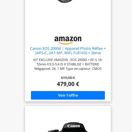
Canon EOS 2000d | Appareil Photo Réflex +
(APS-C, 24.1 MP, WiFi, Full HD) + 2ème
Batterie + Objectif EF-S 18-55mm f/3,5-5,6 is
KIT EXCLUSIF AMAZON : EOS 2000D + EF-S 18-
II stabilisé - Amazon Exclusive Noir
55mm f/3.5-5.6 IS II STABILISE + BATTERIE
Mégapixel: 24, 1 MP Type de capteur: CMOS
Résolution d'image maximale: 6000 x 4000 pixels.
619,00 €
La sensibilité ISO (max): 12800. Longueur focale: 18
- 55 mm. Vitesse maximale d'obturation de la
479,00 €
caméra: 1/4000 s. Wifi. Type HD: Full HD Résolution
vidéo maximale: 1920 x 1080 pixels. Taille de
l'écran: 7, 62 cm (3"). Viseur d'appareil photo:
Optique. PictBridge. Poids: 475 g. Couleur du
produit: Noir