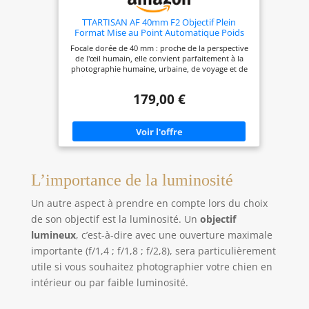
TTARTISAN AF 40mm F2 Objectif Plein
Format Mise au Point Automatique Poids
léger Objectif Polyvalent (pour Nikon Z)
Focale dorée de 40 mm : proche de la perspective
de l'œil humain, elle convient parfaitement à la
photographie humaine, urbaine, de voyage et de
la vie quotidienne. Grande ouverture F2 : offre un
bokeh doux et magnifique, ainsi qu'une image
179,00 €
claire même dans des conditions de faible
luminosité. Léger et portable : son boîtier en
aluminium aéronautique ne pèse que 167 à 176 g,
ce qui en fait un objectif idéal pour les
déplacements. Haute qualité d'image : la
combinaison de lentilles à dispersion extra-faible
(ED) et de lentilles asphériques (ASPH) offre une
haute qualité d'image même dans un boîtier
L’importance de la luminosité
compact. Autofocus rapide et silencieux : adopte
un moteur pas à pas STM+vis sans fin pour une
Un autre aspect à prendre en compte lors du choix
mise au point rapide et fluide. Prend en charge la
reconnaissance des yeux/visages.
de son objectif est la luminosité. Un
objectif
lumineux
, c’est-à-dire avec une ouverture maximale
importante (f/1,4 ; f/1,8 ; f/2,8), sera particulièrement
utile si vous souhaitez photographier votre chien en
intérieur ou par faible luminosité.