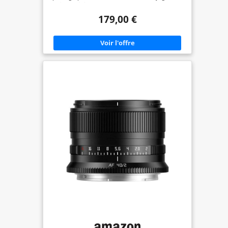
la vie quotidienne. Grande ouverture F2 : offre un
bokeh doux et magnifique, ainsi qu'une image
179,00 €
claire même dans des conditions de faible
luminosité. Léger et portable : son boîtier en
aluminium aéronautique ne pèse que 167 à 176 g,
ce qui en fait un objectif idéal pour les
déplacements. Haute qualité d'image : la
combinaison de lentilles à dispersion extra-faible
(ED) et de lentilles asphériques (ASPH) offre une
haute qualité d'image même dans un boîtier
compact. Autofocus rapide et silencieux : adopte
un moteur pas à pas STM+vis sans fin pour une
mise au point rapide et fluide. Prend en charge la
reconnaissance des yeux/visages.