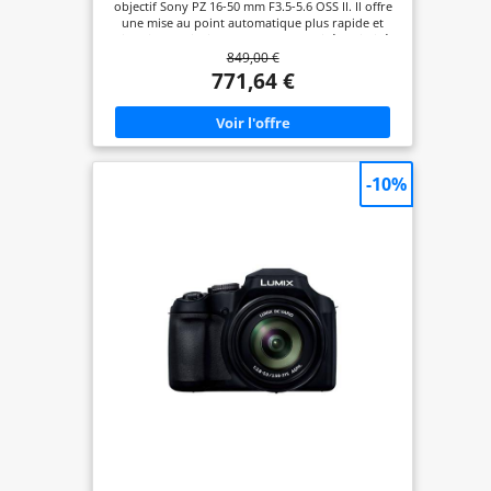
objectif Sony PZ 16-50 mm F3.5-5.6 OSS II. Il offre
Vloggers et débutants
une mise au point automatique plus rapide et
silencieuse, ainsi qu’un zoom motorisé optimisé
849,00 €
pour des enregistrements vidéo fluides et
professionnels. Grâce à son design allégé et à ses
771,64 €
performances de mise au point améliorées, c’est le
choix idéal pour les créateurs de contenu et les
vloggers recherchant une qualité d’image optimale
tout en conservant une mobilité maximale.
PHOTO ET VIDÉO REPENSÉES – CRÉATIVITÉ SOUS
TOUS LES ANGLES Enregistrez des vidéos 4K
-10%
époustouflantes avec un suréchantillonnage 6K
pour une netteté et une clarté maximales, ou
prenez des photos de 24,2 mégapixels avec une
profondeur de couleur et de détail
impressionnante. Le ZV-E10 offre aux créatifs
hybrides la flexibilité nécessaire pour passer sans
effort d'une narration vidéo dynamique à une
photographie de haute qualité, le tout dans un
boîtier compact et léger. PRÊT POUR LA PRISE DE
VUE L'objectif zoom motorisé 16-50 mm OSS II
fourni offre une grande polyvalence pour la
photo et la vidéo. Capturez des scènes larges, des
portraits et des moments du quotidien avec un
seul objectif compact. Grâce à la stabilisation
optique de l'image, à l'autofocus silencieux et à
son design rétractable, il est parfait pour les vlogs
à main levée ou la photographie de rue
spontanée. Et si vous souhaitez vous développer :
le ZV-E10 est compatible avec plus de 70 objectifs