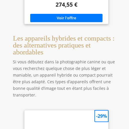
d'utilisation en s'offrant l'écran articulé du 60D et
274,55 €
le pilotage du flash sans fil. Jouissant d'un héritage
sans fausse note, le 600D reprend à son compte
les principaux atouts de ses prédécesseurs, et c'est
là sa force, son intérêt. Une puissante
combinaison qui mérite toute notre attention
!Lan...
Les appareils hybrides et compacts :
des alternatives pratiques et
abordables
Si vous débutez dans la photographie canine ou que
vous recherchez quelque chose de plus léger et
maniable, un appareil hybride ou compact pourrait
être plus adapté. Ces types d’appareils offrent une
bonne qualité d’image tout en étant plus faciles à
transporter.
-29%