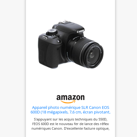
créatives ou des clichés vidéo des points
culminants de la journée Enregistrez en toute
confiance : grce à la mise au point automatique
précise, au viseur optique, à la prise de vue en
rafale jusqu'à 3 images par seconde et au
processeur d'image DIGIC 4, vous pouvez
facilement capturer l'instant et regarder le résultat
directement sur l'écran LCD de 7,5 cm ou partager
via Wi-Fi et NFC Contenu de la livraison : boîtier
noir EOS 2000D ; EF-S 18-55 mm F3.5-5.6 III ;
Å“illeton EF ; couvercle de boîtier d'appareil photo
R-F-3 ; sangle EW-400D ; batterie LP-E10 ; chargeur
de batterie LC-E10E ; cble d'alimentation pour
chargeur de batterie ; cache objectif ; bouchon
d'objectif ; instructions (français non garanti).
Première étape L'objectif ne contient pas de
stabilisateur
Appareil photo numérique SLR Canon EOS
600D (18 mégapixels, 7,6 cm, écran pivotant,
Full HD)
S'appuyant sur les acquis techniques du 550D,
l'EOS 600D est le nouveau fer de lance des réflex
numériques Canon. D'excellente facture optique,
le 600D gagne en ergonomie et en confort