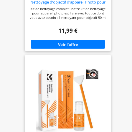
Nettoyage d'objectif d'appareil Photo pour
Appareil Photo Reflex numérique
Kit de nettoyage complet : notre kit de nettoyage
Compatible avec Canon, Sony, Nikon,
pour appareil photo est livré avec tout ce dont
Pentax, kit de Nettoyage de capteur
vous avez besoin : 1 nettoyant pour objectif 50 ml
+ 1 stylo d'objectif 2 en 1 + 1 brosse douce + 1
souffleur d'air + 5 tampons de nettoyage pour
11,99 €
capteur + 25 chiffons de nettoyage en microfibre +
8 lingettes nettoyantes + 1 boîte de rangement.
Conçu pour garder votre appareil photo
impeccable et fonctionner comme neuf. Utilisation
polyvalente : que vous soyez un photographe
professionnel ou un voyageur aventureux, ce kit
garantit que votre appareil photo est prêt pour
n'importe quelle prise de vue. Idéal pour les
séances de studio, la photographie en plein air et
les voyages en déplacement. Protection de
l'appareil photo : un nettoyage régulier prolonge
la durée de vie de votre appareil photo et de
votre objectif, assurant des photos claires et des
images de haute qualité. Ce kit est conçu pour
protéger votre investissement contre la poussière,
la saleté et les traces de doigts. Cadeau parfait :
montrez soin et attention au photographe dans
votre vie avec ce kit de nettoyage complet. Un
cadeau pratique qui soutient leur passion et
maintient leur équipement en bon état.
Satisfaction garantie : nous soutenons notre kit de
nettoyage pour appareil photo avec une
promesse de qualité et de fiabilité. Si vous