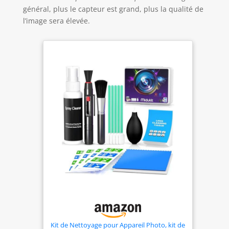
mouvement et de la pause vidéo. Le kit comprend
général, plus le capteur est grand, plus la qualité de
une carte SD 32 Go, deux batteries, une station de
charge, un câble USB, un cache-objectif, un
l’image sera élevée.
chiffon, une dragonne et une housse.
Kit de Nettoyage pour Appareil Photo, kit de