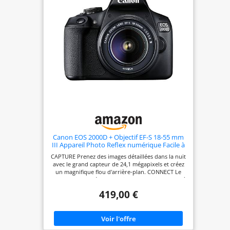
Canon EOS 2000D + Objectif EF-S 18-55 mm
III Appareil Photo Reflex numérique Facile à
Utiliser avec Un Objectif Polyvalent, idéal
CAPTURE Prenez des images détaillées dans la nuit
pour Les Portraits et Les paysages
avec le grand capteur de 24,1 mégapixels et créez
un magnifique flou d'arrière-plan. CONNECT Le
partage sur les réseaux sociaux et la prise de vue à
distance sont un jeu d'enfant grâce au Wi-Fi, au
419,00 €
NFC et à l'application Canon Camera Connect. KIT
APPAREIL PHOTO L'appareil photo est associé à
un objectif EF-S 18-55 mm f/3,5-5,6 III qui est un
objectif zoom standard de haute qualité adapté à
la photographie générale. PRÉCIS Capturez