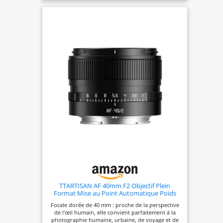
l'instant exactement tel que vous vous en
souvenez grâce à la mise au point automatique
précise, à 3,0 ips et au traitement DIGIC 4+. CRÉER
Profitez de la prise de vue guidée en direct avec le
mode Creative Auto. Ajoutez des finitions uniques
avec les filtres créatifs.
TTARTISAN AF 40mm F2 Objectif Plein
Format Mise au Point Automatique Poids
léger Objectif Polyvalent (pour Sony E)
Focale dorée de 40 mm : proche de la perspective
de l'œil humain, elle convient parfaitement à la
photographie humaine, urbaine, de voyage et de