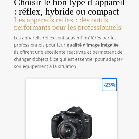
Choisir le bon type d’appareil
La molette de mise au point est sensible et facile à
utiliser, même avec des gants. Un boitier et un
: réflex, hybride ou compact
couvre-objectif en caoutchouc ainsi qu'un étui de
transport souple offrent une protection solide. La
Les appareils reflex : des outils
sangle assure un grand confort et permet une
rapidité d'exécution.
performants pour les professionnels
Les appareils reflex sont souvent préférés par les
professionnels pour leur
qualité d’image inégalée
.
Ils offrent une excellente réactivité et permettent de
changer d’objectif, ce qui est essentiel pour adapter
son équipement à la situation.
-23%