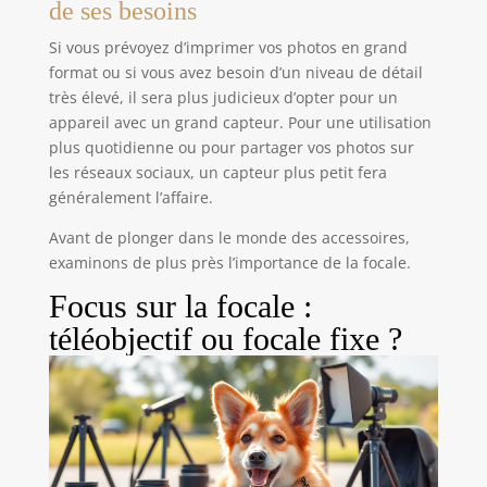
de ses besoins
préconisé de verser 1 goutte de solution sur les
spatules ( le petit flacon peut sprayer) à nettoyer
les capteurs. Attention: Évitez tout contact avec les
Si vous prévoyez d’imprimer vos photos en grand
yeux et gardez le flacon hors de portée des
format ou si vous avez besoin d’un niveau de détail
enfants.
très élevé, il sera plus judicieux d’opter pour un
appareil avec un grand capteur. Pour une utilisation
plus quotidienne ou pour partager vos photos sur
les réseaux sociaux, un capteur plus petit fera
généralement l’affaire.
Avant de plonger dans le monde des accessoires,
examinons de plus près l’importance de la focale.
Focus sur la focale :
téléobjectif ou focale fixe ?