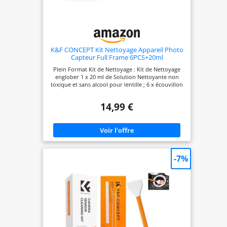
rencontrez des problèmes, notre service client est
prêt à vous aider, assurant une expérience fluide
et satisfaisante.
K&F CONCEPT Kit Nettoyage Appareil Photo
Capteur Full Frame 6PCS+20ml
Plein Format Kit de Nettoyage : Kit de Nettoyage
englober 1 x 20 ml de Solution Nettoyante non
toxique et sans alcool pour lentille ; 6 x écouvillon
de nettoyage (taille : 24mm) pour capteur full
frame. 20 ml Solution de Nettoyage : Plein format
14,99 €
solution de Nettoyage Il nettoie facilement et
efficacement les objectif, capteurs, écrans tel que :
téléphone, tablette, Nintendo Switch, télé,
ordinateur. 6 pour Capteur Plein Format : Chaque
écouvillon est emballé sous vide qu’assure une
environment 100% sans poussière.Les bâtons de
nettoyage sont désigné pour les appareil photo
-7%
avec capture APS. Il est idéal pour les appareils
photo plein format. kit de Nettoyage Appareil
Photo Swabs sont parfaits pour un professionnel
nettoyage à sec ou humide. Il est préconisé de
verser 1 goutte de solution sur les spatules ( le
petit flacon peut sprayer) à nettoyer les capteurs.
Attention: Évitez tout contact avec les yeux et
gardez le flacon hors de portée des enfants