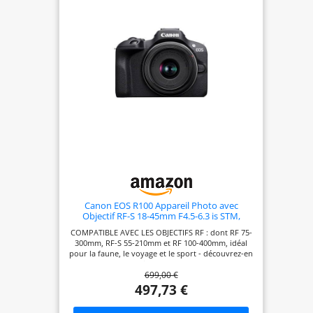
Canon EOS R100 Appareil Photo avec
Objectif RF-S 18-45mm F4.5-6.3 is STM,
Appareil Photo Hybride APS-C, Autofocus
COMPATIBLE AVEC LES OBJECTIFS RF : dont RF 75-
CMOS Dual Pixel, Vidéo 4K, Prise de Vue en
300mm, RF-S 55-210mm et RF 100-400mm, idéal
Continu Jusqu’à 6,5 IPS, Wi-FI & Bluetooth
pour la faune, le voyage et le sport - découvrez-en
plus dans la Boutique Canon IMMORTALISEZ
699,00 €
CHAQUE INSTANT : la mise au point automatique
intelligente Dual Pixel, la prise de vue en continu
497,73 €
jusqu'à 6,5 ips(1) et la vidéo 4K(2) vous permettent
d'immortaliser facilement des instants parfaits. De