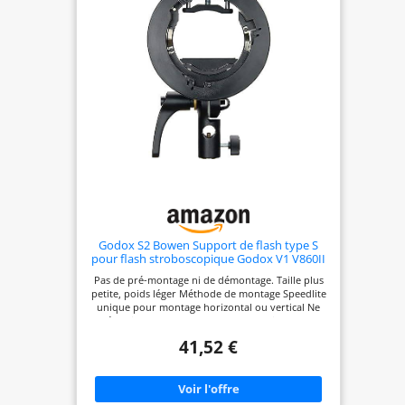
Godox S2 Bowen Support de flash type S
pour flash stroboscopique Godox V1 V860II
AD200 AD200Pro AD400Pro Speedlite
Pas de pré-montage ni de démontage. Taille plus
petite, poids léger Méthode de montage Speedlite
unique pour montage horizontal ou vertical Ne
nécessite pas de velcro, pas de pression sur la
griffe, pas de rayures métalliques sur les
41,52 €
Speedlites Le support Bowens ajoute la plupart
des accessoires de flash de studio, par exemple
Softbox, réflecteur, bol de beauté, snoot, etc.
Trous d'entrée du parapluie disponibles et réglage
de la direction de la lumière avec la poignée