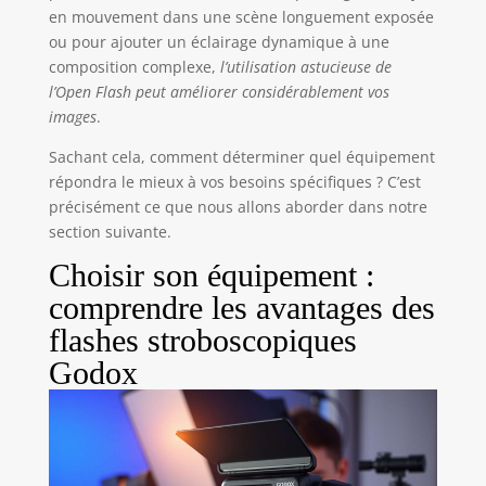
indésirables. ●DESIGN COMPACT ET LÉGER. Avec
en mouvement dans une scène longuement exposée
une longueur de seulement 28,3 cm et un poids
ou pour ajouter un éclairage dynamique à une
net d'environ 1,3 kg, le MS300-V est compact, léger
et compatible avec les accessoires de montage
composition complexe,
l’utilisation astucieuse de
Bowens pour plus de polyvalence. ●ÉCRAN LCD.
l’Open Flash peut améliorer considérablement vos
Fonctionne et surveille les paramètres avec l'écran
LCD clair à l'arrière, affichant les paramètres de
images
.
puissance de sortie de 1/32 à 1/1 en 50 étapes, le
temps de recyclage et la durée du flash. Mémoire
Sachant cela, comment déterminer quel équipement
et récupération automatiques : le MS300-V
mémorise les paramètres actuels après 3
répondra le mieux à vos besoins spécifiques ? C’est
secondes, assurant un redémarrage rapide avec
des données de fonctionnement restaurées pour
précisément ce que nous allons aborder dans notre
une expérience de photographie sans tracas.
section suivante.
Choisir son équipement :
comprendre les avantages des
flashes stroboscopiques
Godox