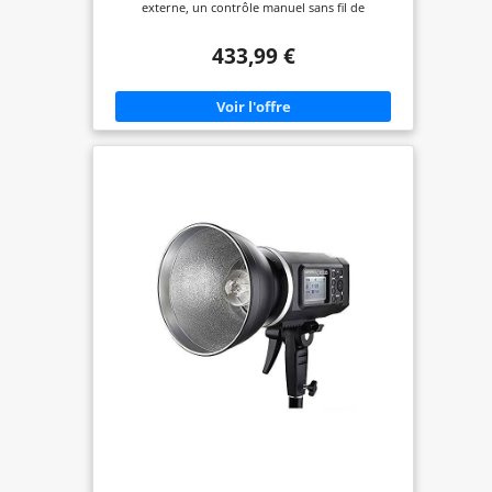
externe, un contrôle manuel sans fil de
l'alimentation et une gamme d'accessoires dédiés à
la mise en forme de la lumière. L'AD360 est 5 à 7
433,99 €
fois plus puissant que les flash typiques avec la
taille et le poids. Il offre une lumière de qualité
studio pour les prises de vue en extérieur et en
direct. Le puissant et portable AD360 répond aux
exigences des photographes commerciaux
indépendants, des photojournalistes, des
portraits de mariage et de plage, des
photographes d'événements et de sacs à dos, des
amateurs de photographie, etc. Il est compatible
avec les appareils photo disponibles sur le marché
de Cannon, Nikon, Pentax, Olympus, etc. et
s'adapte à presque tous les déclencheurs de flash.
Spécifications : AD360 Max. Puissance : 360 W/s.
Guide n° (m ISO 100) 80 (avec réflecteur standard)
env. Couverture du flash 28 mm. Angle de rotation
verticale : -15 à 90 °. Angle de rotation horizontale
: 0 à 270 °. Alimentation : bloc d'alimentation
GODOX (PB960 non inclus). Temps de flash : 450
(avec bloc d'alimentation PB960). Temps de
recyclage : environ 0,05 à 4,5 s (avec bloc
d'alimentation PB960). Température de couleur :
5600 K +/- 200 K. Durée du flash : 1/300 s à 1/10000
s. Dimensions : 75 x 95 x 220 mm. Poids : 780 g
(tube flash et réflecteur non inclus) Batterie PB960
: batterie au lithium 11,1 V/4500 mA. Temps de
charge de la batterie : environ 3 heures.
Dimensions : 159 x 134 x 49 mm. Poids : 540 g Ce