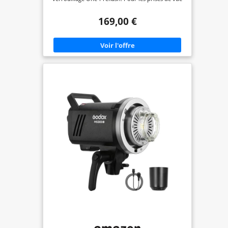
en studio de petite et moyenne taille, le Godox
SK400II peut fonctionner comme lumière vive,
169,00 €
lumière de fond ou lumière capillaire. ☂️ | Temps
de recharge rapide de 0,1 à 1,0 s | : Les
condensateurs de grande qualité conformes aux
normes de l'UE offrent une super puissance, une
tension stable et une sortie précise, ce qui rend la
charge du flash plus rapide et plus longue. ☂️ |
Excellente stabilité de sortie | : la lampe de réglage
de 150 W s'adapte à un niveau de puissance de 5%
à 100%, pas plus de 2% de décalages avec la même
puissance. ☂️ | Grand affichage LED|: Sortie
précise sur le panneau LCD, 40 étapes de 1/16-1/1.
Mémoire automatique et restauration des
paramètres de panneau personnalisés. ☂️ |
Excellente dissipation de la chaleur | : boîtier
métallique compact et léger, excellente dissipation
de la chaleur. Ventilateur intégré pour mieux
protéger le tube flash et prolonger efficacement la
durée de vie.