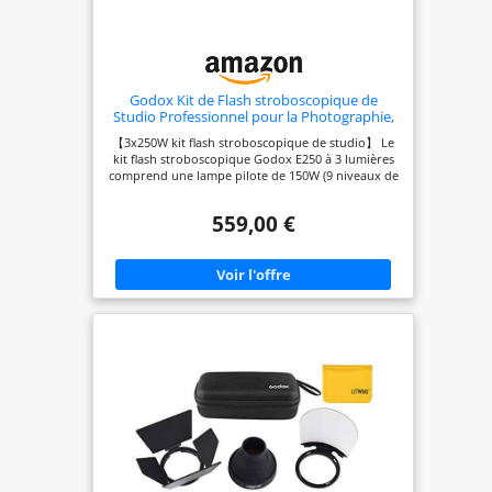
Godox Kit de Flash stroboscopique de
Studio Professionnel pour la Photographie,
3 Pack 250W stroboscopique avec
【3x250W kit flash stroboscopique de studio】 Le
déclencheur stroboscopique, Boîte à
kit flash stroboscopique Godox E250 à 3 lumières
lumière, Supports de lumière, Bras de
comprend une lampe pilote de 150W (9 niveaux de
Suspension
luminosité) et une lampe stroboscopique de 250W.
La puissance du flash est réglable en continu de
559,00 €
1/9 à pleine puissance, GN 58, temps de recyclage :
0.3-2s, durée : 1/2000-1/800s. Satisfait les besoins
en lumière dans différents types d'environnement.
Le ventilateur de refroidissement intégré assure
une plus longue durée de vie. 【Equipé d'un
déclencheur de flash sans fil】 Le capteur de
lumière et le système de pré-flash permettent à 3
lumières de stroboscoper de manière
synchronisée, le déclencheur de flash sans fil
fonctionne dans un rayon de 50 mètres.
L'ensemble de déclenchement de flash Godox FT-
16 comprend 16 groupes et 16 réglages de canal,
compatible avec Nikon /Canon /Fujifilm /Olympus
/Pentax hot shoe, peut être utilisé sur les
appareils photo directement pour faire des prises
de vue et des flashs synchronisés. 【20 "X28" boîte
à lumière et 53" bras de rampe】 La boîte à