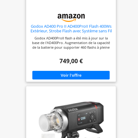
Godox AD400 Pro II AD400ProII Flash 400Ws
Extérieur, Strobe Flash avec Système sans Fil
2.4G, Lampe Modeling Bi-Couleur 30W,
Godox AD400ProII flash a été mis à jour sur la
0.01~1s Recycle,460 Fois Flashes
base de l'AD400Pro. Augmentation de la capacité
de la batterie pour supporter 460 flashs à pleine
puissance. Augmentation de la puissance de la
lampe pilote, CRI97+, TLCI98+, température de
749,00 €
couleur 2800K-6000K réglable. Il y a plus de
niveaux de flash à choisir ainsi qu'une sortie de
température de couleur de flash plus stable. AD
400Pro II dispose d'un excellent mode de
solidification avec une durée d'éclair allant jusqu'à
1/3470 s-1/27770s. Mode flash standard: 1/220 s-
1/16120 s, Mode température de couleur: 1/230 s-
1/11900 s [Puissant et Polyvalent] Godox AD400
Pro II offre une puissance de 400Ws avec une
synchronisation haute vitesse jusqu'au 1/8000s,
idéal pour les conditions lumineuses. Son mode «
ultra-fast freeze » (durée d'éclair de 1/27 770 s) fige
parfaitement les sujets rapides. [Contrôle Précise
et Modeling Lampe] - Un contrôle d e puissance
fin au 1/512 permet des réglages très précis, 10
arrêts: 1/512~1/1 (réglage fin par 0,1 arrêt). Sa
lampe pilote bi-couleur intégrée de 30W offre une