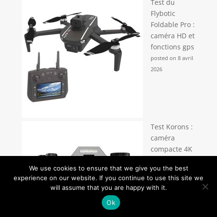
Test du
Flybotic
Foldable Pro :
caméra HD et
fonctions gps
posted on 8 avril
2026
Test Korons :
caméra
compacte 4K
pour
We use cookies to ensure that we give you the best
débutants
experience on our website. If you continue to use this site we
posted on 4 mars
will assume that you are happy with it.
2026
Ok