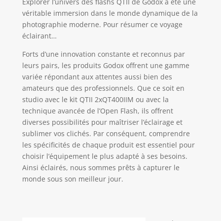
Explorer l’univers des flashs QTII de Godox a été une
sans fil peut fonctionne avec le déclencheur sans
fil Godox XPro, X2T, XT16. Peut être configuré 16
véritable immersion dans le monde dynamique de la
groupes de flash (0 ~ 9, A ~ F) et 32 canaux (1 ~ 32),
évitant efficacement l'interférence du signal.
photographie moderne. Pour résumer ce voyage
éclairant…
Forts d’une innovation constante et reconnus par
leurs pairs, les produits Godox offrent une gamme
variée répondant aux attentes aussi bien des
amateurs que des professionnels. Que ce soit en
studio avec le kit QTII 2xQT400IIM ou avec la
technique avancée de l’Open Flash, ils offrent
diverses possibilités pour maîtriser l’éclairage et
sublimer vos clichés. Par conséquent, comprendre
les spécificités de chaque produit est essentiel pour
choisir l’équipement le plus adapté à ses besoins.
Ainsi éclairés, nous sommes prêts à capturer le
monde sous son meilleur jour.