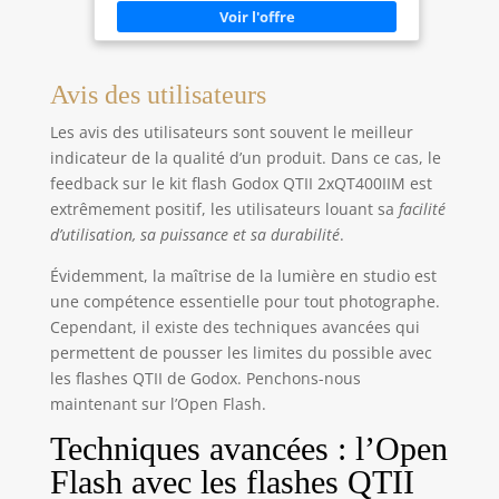
LCD, 40 étapes de 1/16-1/1. Les paramètres ajustés
sont enregistrés intelligemment après 3 s et
automatiquement restaurés après un
redémarrage. 👉 Boîtier compact et léger avec
support Bowens à ajouter à presque tous les
Avis des utilisateurs
appareils de mise en forme de lumière de studio.
Excellente dissipation thermique, ventilateur
Les avis des utilisateurs sont souvent le meilleur
intégré pour une meilleure protection du tube
éclair et pour prolonger efficacement la durée de
indicateur de la qualité d’un produit. Dans ce cas, le
vie.
feedback sur le kit flash Godox QTII 2xQT400IIM est
extrêmement positif, les utilisateurs louant sa
facilité
d’utilisation, sa puissance et sa durabilité
.
Évidemment, la maîtrise de la lumière en studio est
une compétence essentielle pour tout photographe.
Cependant, il existe des techniques avancées qui
permettent de pousser les limites du possible avec
les flashes QTII de Godox. Penchons-nous
maintenant sur l’Open Flash.
Techniques avancées : l’Open
Flash avec les flashes QTII