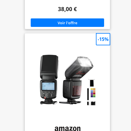
Sony, Canon, Nikon, Fujifilm, Olympus, Panasonic.
Remarque : Veuillez vérifier la "Liste de
38,00 €
compatibilité de l'appareil photo" sur la page de
détails avant d'acheter. L'iM20 n'est compatible
qu'avec la majorité des appareils photo dotés
d'une griffe à contact unique. Veuillez vérifier si
votre appareil photo est doté d'une griffe à
contact unique avant de l'acheter, sinon le produit
sera incompatible ou inutilisable. Note: Le flash NE
-15%
PAS compatible avec Canon EOS Rebel SL3, 250D,
T7, 1500D, 2000D, T100, 3000D, 4000D, 200DII, R7,
R6II, R8, R10, R50. Sony A9III, A99, A77, A350. ZV-1F.
Fuji X-A3, X100F, X100T. Batterie lithium longue
durée : Intégrant une batterie lithium
3,8V/470mAh, l'iM20 flash offre des performances
stables et peut délivrer jusqu'à 440 éclairs à pleine
puissance, avec un temps de recyclage d'environ 3
secondes. Le Godox flash iM20 est équipé d'un
port de charge USB C, permettant une recharge
rapide et vous permettant de rester prêt pour la
prise de vue. Léger et compact : Avec ses
dimensions de 3.8*3.8*2.8cm(1.5 x 1.5 x 1.1inch)et
son poids de 31g, l'iM20 flash se glisse dans votre
poche ou votre sac à main sans prendre beaucoup
de place, ce qui le rend facile à transporter pour la
photographie de rue ou les voyages. Le flash iM20
dispose d'un réglage de la puissance de la
luminosité à 5 vitesses, qui peut être adapté à
différents niveaux de luminosité en fonction des
différents environnements de prise de vue, afin de