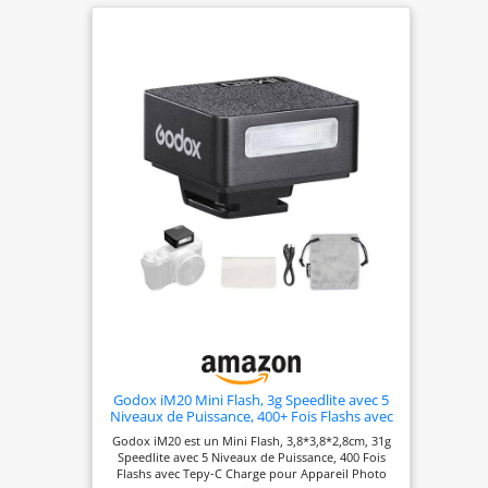
Godox iM20 Mini Flash, 3g Speedlite avec 5
Niveaux de Puissance, 400+ Fois Flashs avec
Tepy-C Charge pour Appareil Photo Sony,
Godox iM20 est un Mini Flash, 3,8*3,8*2,8cm, 31g
Canon, Nikon, Fujifilm, Olympus, Panasonic
Speedlite avec 5 Niveaux de Puissance, 400 Fois
Flashs avec Tepy-C Charge pour Appareil Photo