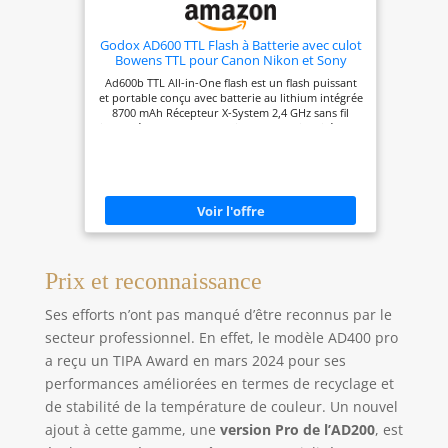
que vous obtiendrez : 1 lampe de poche Godox
AD-360, 1 tube de flash, 1 sac de protection, 1 mini
support, 1 réflecteur, 1 câble d'alimentation, 2
Godox AD600 TTL Flash à Batterie avec culot
diffuseurs réflecteurs, 1 bloc d'alimentation PB960
Bowens TTL pour Canon Nikon et Sony
noir et orange, 1 chargeur AC, 1 bandoulière, 1
intégré, autonomie de 500 flashs à Pleine
Ad600b TTL All-in-One flash est un flash puissant
manuel (français non garanti)
Puissance AD600 TTL
et portable conçu avec batterie au lithium intégrée
8700 mAh Récepteur X-System 2,4 GHz sans fil
intergré 10W LED lampe pilote : la luminosité peut
être réglée en 3 arrêts Grand écran LCD à matrice
pour un fonctionnement clair et pratique Avec
une direction de réglage de la poignée pour un
contrôle facile et un meilleur angle d'éclairage
Prix et reconnaissance
Ses efforts n’ont pas manqué d’être reconnus par le
secteur professionnel. En effet, le modèle AD400 pro
a reçu un TIPA Award en mars 2024 pour ses
performances améliorées en termes de recyclage et
de stabilité de la température de couleur. Un nouvel
ajout à cette gamme, une
version Pro de l’AD200
, est