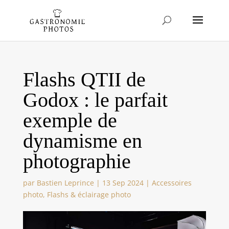
Flashs QTII de
Godox : le parfait
exemple de
dynamisme en
photographie
par
Bastien Leprince
|
13 Sep 2024
|
Accessoires
photo
,
Flashs & éclairage photo