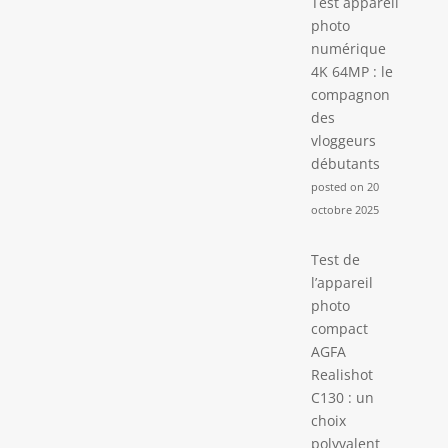
Test appareil
photo
numérique
4K 64MP : le
compagnon
des
vloggeurs
débutants
posted on 20
octobre 2025
Test de
l’appareil
photo
compact
AGFA
Realishot
C130 : un
choix
polyvalent