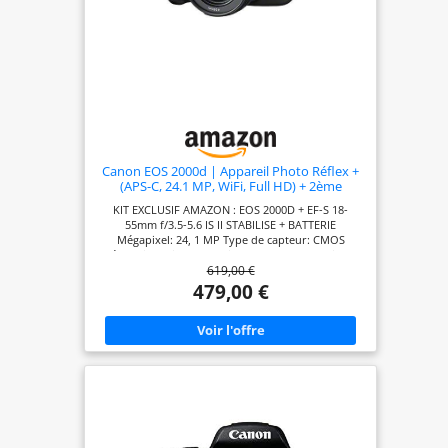
Canon EOS 2000d | Appareil Photo Réflex +
(APS-C, 24.1 MP, WiFi, Full HD) + 2ème
Batterie + Objectif EF-S 18-55mm f/3,5-5,6 is
KIT EXCLUSIF AMAZON : EOS 2000D + EF-S 18-
II stabilisé - Amazon Exclusive Noir
55mm f/3.5-5.6 IS II STABILISE + BATTERIE
Mégapixel: 24, 1 MP Type de capteur: CMOS
Résolution d'image maximale: 6000 x 4000 pixels.
619,00 €
La sensibilité ISO (max): 12800. Longueur focale: 18
- 55 mm. Vitesse maximale d'obturation de la
479,00 €
caméra: 1/4000 s. Wifi. Type HD: Full HD Résolution
vidéo maximale: 1920 x 1080 pixels. Taille de
l'écran: 7, 62 cm (3"). Viseur d'appareil photo:
Optique. PictBridge. Poids: 475 g. Couleur du
produit: Noir