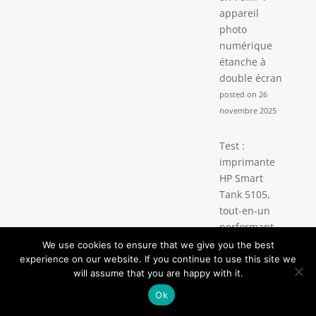
appareil
photo
numérique
étanche à
double écran
posted on 26
novembre 2025
Test :
imprimante
HP Smart
Tank 5105,
tout-en-un
performant
posted on 5 avril
We use cookies to ensure that we give you the best
experience on our website. If you continue to use this site we
2026
will assume that you are happy with it.
Ok