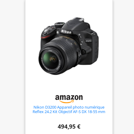
créatives ou des clichés vidéo des points
culminants de la journée Enregistrez en toute
confiance : grce à la mise au point automatique
précise, au viseur optique, à la prise de vue en
rafale jusqu'à 3 images par seconde et au
processeur d'image DIGIC 4, vous pouvez
facilement capturer l'instant et regarder le résultat
directement sur l'écran LCD de 7,5 cm ou partager
via Wi-Fi et NFC Contenu de la livraison : boîtier
noir EOS 2000D ; EF-S 18-55 mm F3.5-5.6 III ;
Å“illeton EF ; couvercle de boîtier d'appareil photo
R-F-3 ; sangle EW-400D ; batterie LP-E10 ; chargeur
de batterie LC-E10E ; cble d'alimentation pour
chargeur de batterie ; cache objectif ; bouchon
d'objectif ; instructions (français non garanti).
Première étape L'objectif ne contient pas de
stabilisateur
Nikon D3200 Appareil photo numérique
Reflex 24.2 Kit Objectif AF-S DX 18-55 mm
Noir
494,95 €