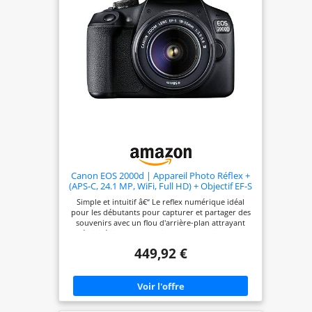
Canon EOS 2000d | Appareil Photo Réflex +
(APS-C, 24.1 MP, WiFi, Full HD) + Objectif EF-S
18-55mm f/3,5-5,6 DC III, Noir
Simple et intuitif â€“ Le reflex numérique idéal
pour les débutants pour capturer et partager des
souvenirs avec un flou d'arrière-plan attrayant
Créativité simple : enregistrement en direct avec
des indications faciles à comprendre, le mode
449,92 €
créatif automatique offre - et pour une finition
unique, il existe de nombreux filtres créatifs. Visez
et déclenchez simplement le sujet â€“ la
reconnaissance automatique des motifs garantit
des résultats de qualité supérieure Capturez des
moments spontanés â€“ dans des vidéos Full HD