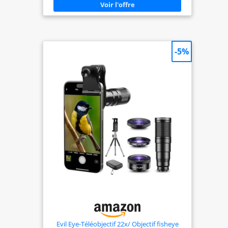
vitesses de l'objectif réduit le flou de bougé,
garantissant des prises de vue stables même sans
trépied, ce qui s'avère utile dans les situations de
faible luminosité et pour les vidéos prises à main
levée. Le traitement Super Spectra élimine les
images fantômes et les reflets causés par les reflets
-5%
de surface, afin de conserver des images de haute
qualité et une reproduction fidèle des couleurs.
L'objectif est compatible avec les appareils photo
reflex APS-C Canon EOS, les appareils photo
hybrides de la série Canon EOS M avec la bague
d'adaptation monture EF-EOS M et les appareils
photo hybrides de la série Canon EOS R avec les
bagues d'adaptation monture EF-EOS R. Utilisé
avec les appareils photo plein format de la série R,
cet objectif offre un recadrage de 1,6x. Cet objectif
n'est pas compatible avec les modèles « EOS R »
tels que EOS R100, R50, R10, R6, R7, R8 (sauf si
vous achetez l'adaptateur de monture).
Evil Eye-Téléobjectif 22x/ Objectif fisheye