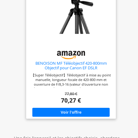
système Canon EOS R
BENOISON MF Téléobjectif 420-800mm
Objectif pour Canon EF DSLR
【Super Téléobjectif】Téléobjectif à mise au point
manuelle, longueur focale de 420-800 mm et
ouverture de F/8,3-16 (valeur d'ouverture non
réglable, f8,3 à 420 mm et f16 à 800 mm), taille de
77,80 €
filtre de 62 mm, plein cadre, monture EF/EF-S,
construit avec des matériaux de haute qualité et
70,27 €
une construction robuste, ce qui les rend durables
et résistants ; 【Version améliorée】Mise à jour en
monture EF/EF-S, qui peut être montée sur les
appareils photo DSLR Canon sans connecter la
bague d'adaptation T. Pour ceux qui
photographient la faune ou la lune en tant que
hobby, cet objectif serait un excellent choix ;
【Compatibilité avec la monture EF/EF-S】