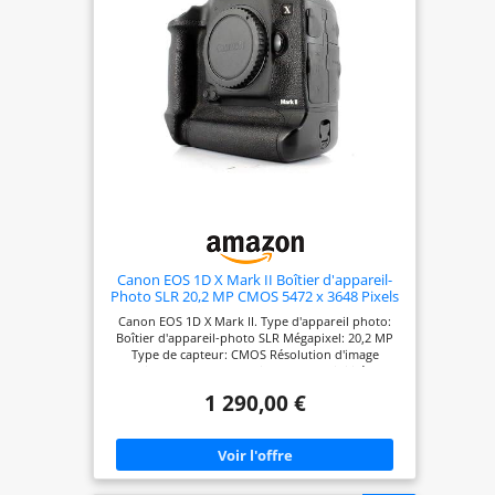
Canon EOS 1D X Mark II Boîtier d'appareil-
Photo SLR 20,2 MP CMOS 5472 x 3648 Pixels
Noir - Appareils Photos numériques ( CMOS,
Canon EOS 1D X Mark II. Type d'appareil photo:
4K Ultra HD, Écran Tactile, Noir)
Boîtier d'appareil-photo SLR Mégapixel: 20,2 MP
Type de capteur: CMOS Résolution d'image
maximale: 5472 x 3648 pixels. La sensibilité ISO
(max): 51200. Vitesse maximale d'obturation de la
1 290,00 €
caméra: 1/8000 s. Type HD: 4K Ultra HD Résolution
vidéo maximale: 4096 x 2160 pixels. Taille de
l'écran: 8,13 cm (3.2") Écran tactile. Viseur
d'appareil photo: Électronique Optique.
PictBridge. Poids: 1,34 kg. Couleur du produit:
Noir