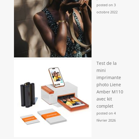
posted on 3
octobre 2022
Test de la
mini
imprimante
photo Liene
Amber M110
avec kit
complet
posted on 4
février 2026