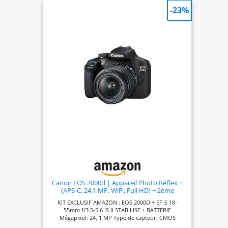
-23%
Canon EOS 2000d | Appareil Photo Réflex +
(APS-C, 24.1 MP, WiFi, Full HD) + 2ème
Batterie + Objectif EF-S 18-55mm f/3,5-5,6 is
KIT EXCLUSIF AMAZON : EOS 2000D + EF-S 18-
II stabilisé - Amazon Exclusive Noir
55mm f/3.5-5.6 IS II STABILISE + BATTERIE
Mégapixel: 24, 1 MP Type de capteur: CMOS
Résolution d'image maximale: 6000 x 4000 pixels.