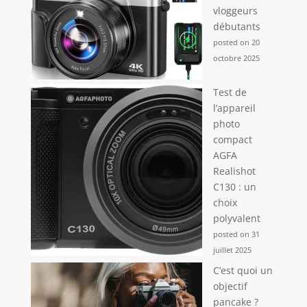
vloggeurs
débutants
posted on 20
octobre 2025
Test de
l’appareil
photo
compact
AGFA
Realishot
C130 : un
choix
polyvalent
posted on 31
juillet 2025
C’est quoi un
objectif
pancake ?