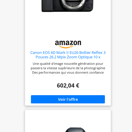
Canon EOS 6D Mark II EU26 Boîtier Reflex 3
Pouces 26.2 Mpix Zoom Optique 10 x
USB/Bluetooth/WiFi/NFC/HDMI Noir
Une qualité d'image nouvelle génération pour
passera la vitesse supérieure de la photographie
Des performances qui vous donnent confiance
Révolution intérieure, évolution extérieure Soyez
plus créatif avec les vidéos sur reflex EOS 6D Mark
602,04 €
II Œilleton Eb Bouchon de boîtier R-F-3 Sangle
appareil photo Batterie LP-E6N Chargeur de
batterie LC-E6E Kit du manuel de l'utilisateur