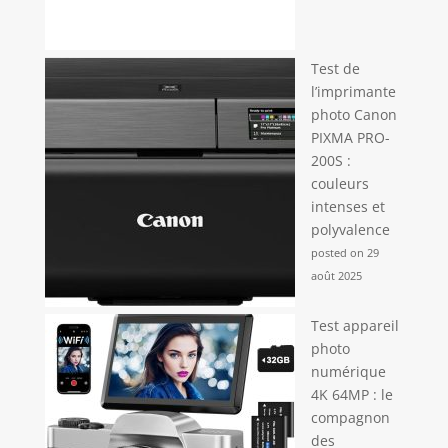
Test de
l’imprimante
photo Canon
PIXMA PRO-
200S :
couleurs
intenses et
polyvalence
posted on 29
août 2025
Test appareil
photo
numérique
4K 64MP : le
compagnon
des