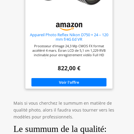
Appareil Photo Reflex Nikon D750 + 24 – 120
mm f/4G Ed VR
Processeur d'image 24,3 Mp CMOS FX format
accéléré 4 mars. Écran LCD de 5,1 cm 1,229 RVB
inclinable pour enregistrement vidéo Full HD
1080p à 60 fps Fx 3500 Ii 51-Point Af Capteur
Native Iso 12800 Af Zone vers ISO 51200 Extended
822,00 €
Sensor Groupe de capteurs en continu jusqu'à 6,5
K-91 fps Pixel et RVB Intégré Af-S Nikkor 24 Wifi
Connectivité 120 mm F / 4G Ed Vr
Mais si vous cherchez le summum en matière de
qualité photo, alors il faudra vous tourner vers les
modèles pour professionnels.
Le summum de la qualité: