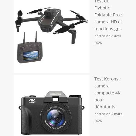
Test du
Flybotic
Foldable Pro :
caméra HD et
fonctions gps
posted on 8 avril
2026
Test Korons :
caméra
compacte 4K
pour
débutants
posted on 4 mars
2026