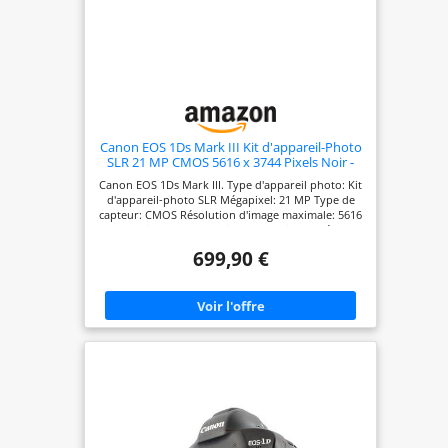
Canon EOS 1Ds Mark III Kit d'appareil-Photo
SLR 21 MP CMOS 5616 x 3744 Pixels Noir -
Appareils Photos numériques (21 MP, 5616 x
Canon EOS 1Ds Mark III. Type d'appareil photo: Kit
3744 Pixels, CMOS, 8X, 1,21 kg, Noir)
d'appareil-photo SLR Mégapixel: 21 MP Type de
capteur: CMOS Résolution d'image maximale: 5616
x 3744 pixels. Zoom optique: 8x. Taille de l'écran:
7,62 cm (3"). PictBridge. Poids: 1,21 kg. Couleur du
699,90 €
produit: Noir