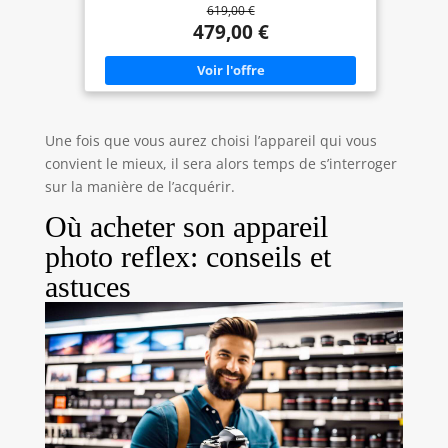
619,00 €
La sensibilité ISO (max): 12800. Longueur focale: 18
- 55 mm. Vitesse maximale d'obturation de la
479,00 €
caméra: 1/4000 s. Wifi. Type HD: Full HD Résolution
vidéo maximale: 1920 x 1080 pixels. Taille de
l'écran: 7, 62 cm (3"). Viseur d'appareil photo:
Optique. PictBridge. Poids: 475 g. Couleur du
produit: Noir
Une fois que vous aurez choisi l’appareil qui vous
convient le mieux, il sera alors temps de s’interroger
sur la manière de l’acquérir.
Où acheter son appareil
photo reflex: conseils et
astuces