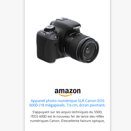
culminants de la journée Enregistrez en toute
confiance : grce à la mise au point automatique
précise, au viseur optique, à la prise de vue en
rafale jusqu'à 3 images par seconde et au
processeur d'image DIGIC 4, vous pouvez
facilement capturer l'instant et regarder le résultat
directement sur l'écran LCD de 7,5 cm ou partager
via Wi-Fi et NFC Contenu de la livraison : boîtier
noir EOS 2000D ; EF-S 18-55 mm F3.5-5.6 III ;
Å“illeton EF ; couvercle de boîtier d'appareil photo
R-F-3 ; sangle EW-400D ; batterie LP-E10 ; chargeur
de batterie LC-E10E ; cble d'alimentation pour
chargeur de batterie ; cache objectif ; bouchon
d'objectif ; instructions (français non garanti).
Première étape L'objectif ne contient pas de
stabilisateur
Appareil photo numérique SLR Canon EOS
600D (18 mégapixels, 7,6 cm, écran pivotant,
Full HD)
S'appuyant sur les acquis techniques du 550D,
l'EOS 600D est le nouveau fer de lance des réflex
numériques Canon. D'excellente facture optique,
le 600D gagne en ergonomie et en confort
d'utilisation en s'offrant l'écran articulé du 60D et