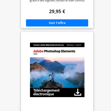
grâce à des logiciels réussis et bien connus
'd'éditeur de photo - Édition d'image! Logiciel
photo, modifier photo, editeur photos, traitement
29,95 €
photo, logiciel retouche photo est très facile à
utiliser Toutes les fonctions principales pour la
retouche photo comme la manipulation d'image,
effets photo, etc. dans le programme de retouche
d'image Logiciel photo, photo editor de retouche
photo avec le studio d'impression pour l'album de
photos, calendriers, affiches - créer des collages de
photos, modifier photo, editeur photos,
traitement photo, photo retouche, photo
montage etc.- Plate-forme : Windows 10, Windows
11, Windows 7, Windows 8, Windows Vista,
Windows XL Photomontage, insérer des objets
dans une autre photo, supprimer des objets, outil
de cachet de clone, copier et coller des objets,
studio d'impression pour album photo,
calendriers, affiches - créer des collages de photos
etc.