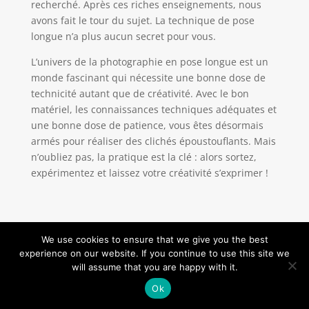
recherché. Après ces riches enseignements, nous
avons fait le tour du sujet. La technique de pose
longue n’a plus aucun secret pour vous.
L’univers de la photographie en pose longue est un
monde fascinant qui nécessite une bonne dose de
technicité autant que de créativité. Avec le bon
matériel, les connaissances techniques adéquates et
une bonne dose de patience, vous êtes désormais
armés pour réaliser des clichés époustouflants. Mais
n’oubliez pas, la pratique est la clé : alors sortez,
expérimentez et laissez votre créativité s’exprimer !
Test du
We use cookies to ensure that we give you the best
Flybotic
experience on our website. If you continue to use this site we
Foldable Pro :
will assume that you are happy with it.
caméra HD et
Ok
fonctions gps