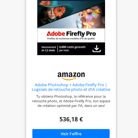
Adobe Photoshop + Adobe Firefly Pro |
Logiciels de retouche photo et d’IA créative
| Abonnement 12 mois | Téléchargement
Tu obtiens Photoshop, la référence pour la
PC/Mac
retouche photo, et Adobe Firefly Pro, ton espace
de création optimisé par l’IA, dans un seul
abonnement. Crée sur ordinateur, le web et
mobile avec 100 Go de stockage dans le cloud et la
536,18 €
synchronisation de fichiers sur tous tes appareils.
Photoshop offre des possibilités incomparables
pour créer, améliorer et transformer des images,
avec les dernières fonctionnalités d’IA optimisées