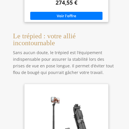
274,55 €
le pilotage du flash sans fil. Jouissant d'un héritage
sans fausse note, le 600D reprend à son compte
les principaux atouts de ses prédécesseurs, et c'est
là sa force, son intérêt. Une puissante
combinaison qui mérite toute notre attention
!Lan...
Le trépied : votre allié
incontournable
Sans aucun doute, le trépied est l’équipement
indispensable pour assurer la stabilité lors des
prises de vue en pose longue. Il permet d’éviter tout
flou de bougé qui pourrait gâcher votre travail.