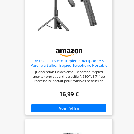
RISEOFLE 180cm Trepied Smartphone &
Perche a Selfie, Trepied Telephone Portable
Rétractable en Aluminium avec
[Conception Polyvalente] Le combo trépied
Télécommande sans Fil pour
smartphone et perche à selfie RISEOFLE 71'' est
iPhone/Samsung/Android/Caméra
l'accessoire parfait pour tous vos besoins en
photographie mobile. Sa tige télescopique en
alliage d'aluminium de haute qualité s'allonge avec
16,99 €
fluidité et se transforme en trépied d'un simple
geste. Léger mais robuste, ce design offre stabilité
et fiabilité, garantissant la sécurité de votre
téléphone ou appareil photo pendant l'utilisation.
Idéal pour les selfies, lives, enregistrements vidéo
et voyages. [Trépied Téléphonique Extra-Haut 71"
Réglable] Cette perche à selfie trépied dispose
d'une tige télescopique en aluminium à 7 sections
ajustables, passant de 31 cm (12,2 po) à 180 cm