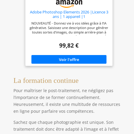
Adobe Photoshop Elements 2026 |Licence 3
ans | 1 appareil |1
Usager|PC/Mac|Téléchargement
NOUVEAUTÉ - Donnez vie à vos idées grâce à l’IA
générative. Saisissez une description pour générer
toutes sortes d’images, du simple arrière-plan à
des compositions riches en détails.* NOUVEAUTÉ -
Ajoutez des éléments grâce à l’IA générative.
99,82 €
Peignez une zone de votre image, puis saisissez la
description d’un objet pour le faire apparaître.*
NOUVEAUTÉ - Restaurez vos photos avec l’IA.
Redonnez de l’éclat à d’anciennes images en
éliminant les rayures, les plis et les traces d’usure.
OPTIMISATION Faites disparaître n’importe quel
élément en quelques secondes. Avec l’outil
Supprimer optimisé par l’IA, détectez
La formation continue
automatiquement les personnes à l’arrière-plan
de vos photos pour les supprimer en toute
Pour maîtriser le post-traitement, ne négligez pas
facilité. NOUVEAUTÉ - Accédez facilement aux
modèles Adobe Express gratuits. Donnez une
l’importance de se former continuellement.
nouvelle dimension à vos photos grâce à des
Heureusement, il existe une multitude de ressources
milliers de modèles gratuits pour les réseaux
sociaux, les vidéos, les affiches, etc.
en ligne pour parfaire vos compétences.
Sachez que chaque photographie est unique. Son
traitement doit donc être adapté à l’image et à l’effet