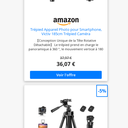
Trépied Appareil Photo pour Smartphone,
Victiv 185cm Trépied Caméra
【Conception Unique de la Tête Rotative
Détachable】 Le trépied prend en charge le
panoramique à 360 °, le mouvement vertical à 180
° (dévissez la poignée dans le sens inverse des
37,97 €
aiguilles d'une montre) et la prise de vue latérale à
90 °. La tête rotative à trois voies peut être
36,07 €
démontée et remplacée par une tête sphérique,
une tête fluide, une poignée pistolet, etc.Laissez-
vous expérimenter une variété d'effets et de
scènes de prise de vue. 【Facile et Portable】 Le
trépied pèse 1,4 kg (3,1 lb), Conception améliorée
à 3 éponges pour plus de confort lors du
-5%
transport d'un trépied. Les pieds de colonne à 5
sections avec verrous à bascule rapide peuvent
être rapidement pliés de 185 cm à une hauteur
courte de 45 cm (environ 17 pouces). Une
excellente aide pendant le voyage. 【Excellente
Stabilité】 Le trépied supporte 6,35 kg (14 lb), Les
poids suspendus au crochet inférieur de la
colonne centrale empêchent le trépied de
basculer. Les pieds en caoutchouc antidérapants