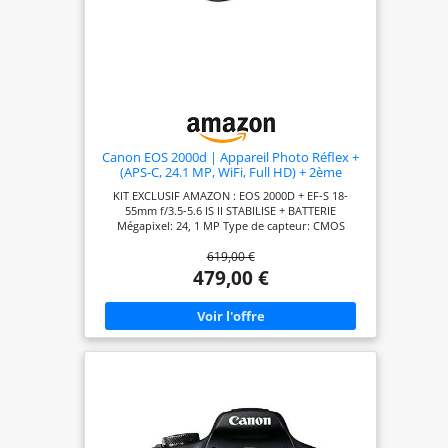
Canon EOS 2000d | Appareil Photo Réflex +
(APS-C, 24.1 MP, WiFi, Full HD) + 2ème
Batterie + Objectif EF-S 18-55mm f/3,5-5,6 is
KIT EXCLUSIF AMAZON : EOS 2000D + EF-S 18-
II stabilisé - Amazon Exclusive Noir
55mm f/3.5-5.6 IS II STABILISE + BATTERIE
Mégapixel: 24, 1 MP Type de capteur: CMOS
Résolution d'image maximale: 6000 x 4000 pixels.
619,00 €
La sensibilité ISO (max): 12800. Longueur focale: 18
- 55 mm. Vitesse maximale d'obturation de la
479,00 €
caméra: 1/4000 s. Wifi. Type HD: Full HD Résolution
vidéo maximale: 1920 x 1080 pixels. Taille de
l'écran: 7, 62 cm (3"). Viseur d'appareil photo:
Optique. PictBridge. Poids: 475 g. Couleur du
produit: Noir