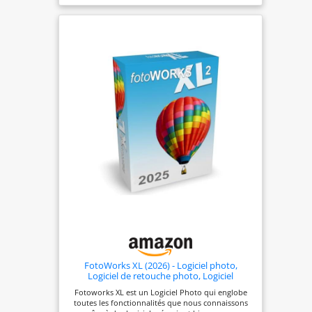
par Adobe Firefly Image 5. Avec Firefly Pro, génère
images, vidéos, audio et designs avec les meilleurs
modèles d’IA d’Adobe, Google, OpenAI, Runway et
plus encore. Améliore la qualité des images avec
Agrandissement génératif et Topaz Gigapixel, avec
un puissant upscaling 4x. Visualise vite tes idées
avec l’outil de création de moodboards Firefly
Boards. Inclut 4 000 crédits génératifs par mois et
un accès illimité aux fonctionnalités standards
comme Remplissage génératif, Firefly Boards et
plus encore.
FotoWorks XL (2026) - Logiciel photo,
Logiciel de retouche photo, Logiciel
retouche photo, Editeur photo, Photo
Fotoworks XL est un Logiciel Photo qui englobe
montage - Très facile à utiliser
toutes les fonctionnalités que nous connaissons