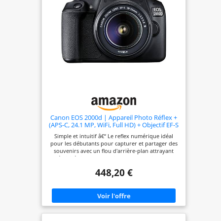
Canon EOS 2000d | Appareil Photo Réflex +
(APS-C, 24.1 MP, WiFi, Full HD) + Objectif EF-S
18-55mm f/3,5-5,6 DC III, Noir
Simple et intuitif â€“ Le reflex numérique idéal
pour les débutants pour capturer et partager des
souvenirs avec un flou d'arrière-plan attrayant
Créativité simple : enregistrement en direct avec
des indications faciles à comprendre, le mode
448,20 €
créatif automatique offre - et pour une finition
unique, il existe de nombreux filtres créatifs. Visez
et déclenchez simplement le sujet â€“ la
reconnaissance automatique des motifs garantit
des résultats de qualité supérieure Capturez des
moments spontanés â€“ dans des vidéos Full HD
créatives ou des clichés vidéo des points