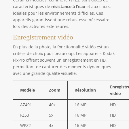
caractéristiques de
résistance à l’eau
et aux chocs,
idéales pour les environnements difficiles. Ces
appareils garantissent une robustesse nécessaire
lors des activités extérieures.
Enregistrement vidéo
En plus de la photo, la fonctionnalité vidéo est un
critère de choix pour beaucoup. Les appareils Kodak
PixPro offrent souvent un enregistrement en HD,
permettant de capturer des moments dynamiques
avec une grande qualité visuelle.
Enregist
Modèle
Zoom
Résolution
vidéo
AZ401
40x
16 MP
HD
FZ53
5x
16 MP
HD
WPZ2
4x
16 MP
HD