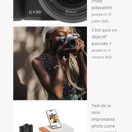
choix
polyvalent
posted on 31
juillet 2025
C’est quoi un
objectif
pancake ?
posted on 3
octobre 2022
Test de la
mini
imprimante
photo Liene