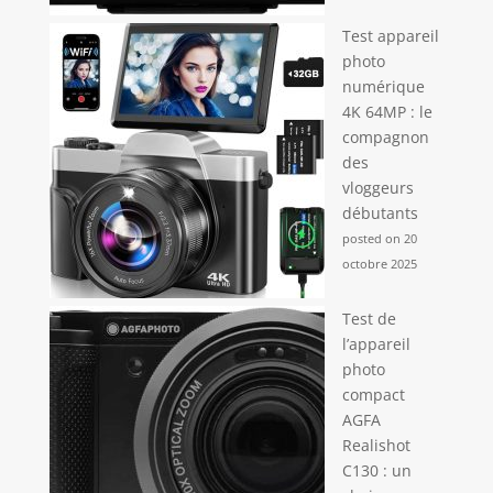
Test appareil
photo
numérique
4K 64MP : le
compagnon
des
vloggeurs
débutants
posted on 20
octobre 2025
Test de
l’appareil
photo
compact
AGFA
Realishot
C130 : un