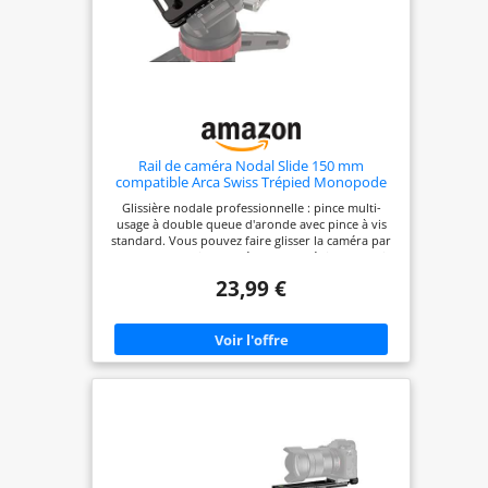
Rail de caméra Nodal Slide 150 mm
compatible Arca Swiss Trépied Monopode
Tête sphérique pour photographie
Glissière nodale professionnelle : pince multi-
panoramique et gros plan
usage à double queue d'aronde avec pince à vis
standard. Vous pouvez faire glisser la caméra par
le nœud du rail sans déplacer le trépied. Ce qui
permet de maximiser la couture sans couture de
23,99 €
la photographie panoramique. Matériau :
construction entièrement métallique CNC usinée
avec précision à partir d'aluminium léger de
qualité aéronautique, finition anodisée dure noire
avec surface lisse. Large compatibilité : design
standard à double queue d'aronde, la pince
coulissante en métal de 38 mm de largeur est
compatible avec tout système de style Arca, tels
que RRS, Arca-Swiss, Kirk, Wimberley, Markins,
Sunwayfoto, Kangrinpoche, Benro, Sirui, etc.
Niveau à bulles : la pince à glissière nodale en
métal intégrée à un niveau à bulle, garantit la
photographie avec précision en orientation