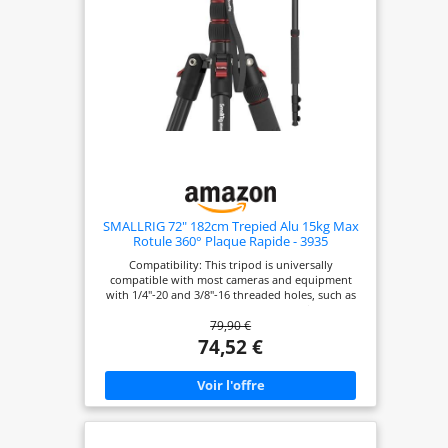
SMALLRIG 72" 182cm Trepied Alu 15kg Max
Rotule 360° Plaque Rapide - 3935
Compatibility: This tripod is universally
compatible with most cameras and equipment
with 1/4"-20 and 3/8"-16 threaded holes, such as
DSLR cameras, sports cameras, and mirrorless
79,90 €
cameras. It can also be used with mobile phones
and projectors. NOTE: For camera with telephoto
74,52 €
zoom lens, you need to buy a tripod mount ring
or telephoto lens bracket additionally for better
balance Easy Set Up and Portable: 4-section
column legs with 3 quick release flip-locks allows
you to adjust the working height from 17" to 72"
in seconds. 17" folden size is easily took to
anywhere for outdoor photography, saving you