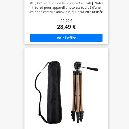
📸【360° Rotation de la Colonne Centrale】Notre
trépied pour appareil photo est équipé d'une
colonne centrale amovible, qui peut être utilisée
pour la photographie aérienne horizontale et
29,99 €
permet une rotation de 360°. Il peut également
être inversé pour la macrophotographie. Il vous
28,49 €
aide à prendre des photos ou des vidéos parfaites
📸【Three-Way Panoramic Head】Avec une tête
panoramique ergonomique à 3 voies, notre
trépied prend en charge une rotation horizontale
de 360° et une inclinaison de 270° vers le haut et
vers le bas, 0° à 90° pour le changement d'angle
horizontal/vertical, assurant une excellente
stabilité et une fluidité lors de l'enregistrement de
photos et de vidéos. Améliorez votre expérience
photographique 📸【75'' Trépied de voyage
léger】Le trépied dispose de 4 boutons de
verrouillage rapide réglables pour une extension
rapide de 18,5 à 75 pouces. Il se plie en 18,5
pouces et ne pèse que 1 kg, de sorte qu'il peut
être rangé dans vos bagages ou dans le sac de
rangement inclus. Robuste, léger et facile à
transporter, ce trépied en aluminium sera votre
compagnon de voyage idéal 📸【Haute
Compatibilité】Ce trépied d'appareil photo avec
vis universelle 1/4" est compatible avec tous les
appareils photo, du DSLR aux compacts, y compris
Nikon, Canon, Sony, caméras d'action, webcam,
caméscopes, lumières annulaires, projecteurs, etc.
Le support de téléphone attaché peut être ajusté