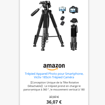
Trépied Appareil Photo pour Smartphone,
Victiv 185cm Trépied Caméra
【Conception Unique de la Tête Rotative
Détachable】 Le trépied prend en charge le
panoramique à 360 °, le mouvement vertical à 180
° (dévissez la poignée dans le sens inverse des
37,97 €
aiguilles d'une montre) et la prise de vue latérale à
90 °. La tête rotative à trois voies peut être
36,07 €
démontée et remplacée par une tête sphérique,