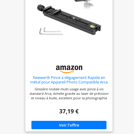
horizontale. Échelle gravée au laser facilement
reconnue des deux côtés du rail pour ajuster le
point nodal facilement et avec précision. Facile à
installer et à enlever : design léger de la pince à
dégagement rapide avec bouton. Très facile à
installer et à enlever, vous pouvez libérer, tourner
et remonter votre appareil photo rapidement,
avec deux vis antidérapantes pour augmenter la
stabilité.
Neewer® Pince à dégagement Rapide en
métal pour Appareil Photo Compatible Arca
Swiss 200 mm
Glissière nodale multi-usage avec pince à vis
standard Arca, échelle gravée au laser de précision
et niveau à bulle, excellent pour la photographie
panoramique et en gros plan Pince avec bouton
captif qui s'arrête à l'ouverture maximale Usinage
37,19 €
de précision CNC à partir d'aluminium léger de
qualité aéronautique Construction entièrement en
métal Finition anodisée dure noire avec surface
lisse