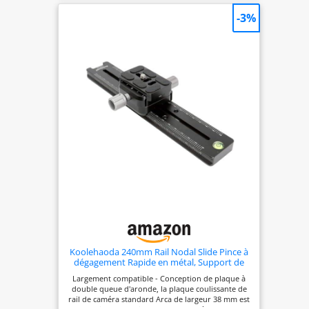
-3%
Koolehaoda 240mm Rail Nodal Slide Pince à
dégagement Rapide en métal, Support de
caméra Double en Queue d’aronde avec
Largement compatible - Conception de plaque à
Pince Double Face, pour caméra Compatible
double queue d'aronde, la plaque coulissante de
Arca Swiss (LCB-24)
rail de caméra standard Arca de largeur 38 mm est