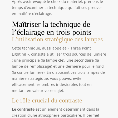
Après avoir évoqué le choix du matériel, prenons le
de téléphone portable, des caméras d'action et
d'autres équipements, ce qui permet de multiples
temps d’examiner la technique qui fait ses preuves
utilisations. Portable et pratique: Grâce à sa
en matière d’éclairage.
conception compacte, ce support de lumière peut
être confortablement tenu d'une main et
Maîtriser la technique de
facilement rangé dans un sac à dos, ce qui en fait
le compagnon idéal lorsque vous êtes en
l’éclairage en trois points
déplacement. Angle réglable: La rotule peut être
tournée verticalement jusqu'à 180°, ce qui vous
L’utilisation stratégique des lampes
offre la flexibilité nécessaire pour répondre aux
différentes exigences en matière d'angle pour vos
besoins d'éclairage.
Cette technique, aussi appelée « Three Point
Lighting », consiste à utiliser trois sources de lumière
: une principale (la lampe clé), une secondaire (la
lampe de remplissage) et une dernière pour le fond
(la contre-lumière). En disposant ces trois lampes de
manière stratégique, vous pouvez éviter
efficacement les ombres indésirables tout en
mettant en valeur votre sujet.
Le rôle crucial du contraste
Le contraste
est un élément déterminant dans la
création d’une atmosphère particulière. Il permet