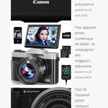
polyvalence
posted on 29
août 2025
Test appareil
photo
numérique
4K 64MP : le
compagnon
des
vloggeurs
débutants
posted on 20
octobre 2025
Test de
l’appareil
photo
compact