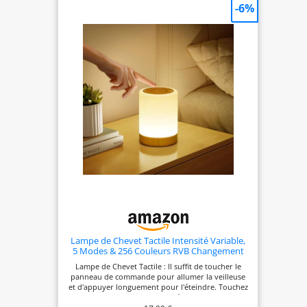
-6%
Lampe de Chevet Tactile Intensité Variable,
5 Modes & 256 Couleurs RVB Changement
Veilleuse Bébé Enfants Adulte, Lampe
Lampe de Chevet Tactile : Il suffit de toucher le
d'allaitement LED Rechargeable USB, Lampe
panneau de commande pour allumer la veilleuse
de table Sans Fil pour Chambre Ambiance
et d'appuyer longuement pour l'éteindre. Touchez
le panneau de commande situé sur le dessus de la