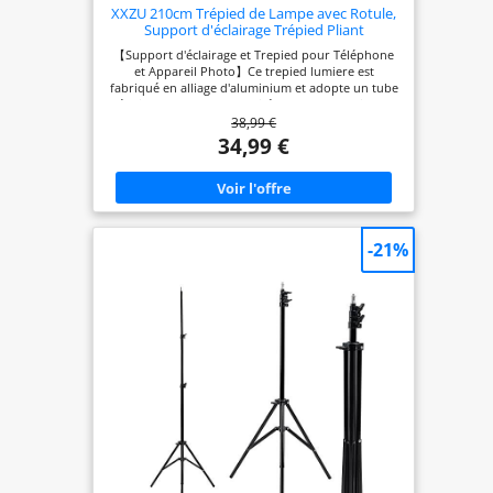
XXZU 210cm Trépied de Lampe avec Rotule,
Support d'éclairage Trépied Pliant
【Support d'éclairage et Trepied pour Téléphone
et Appareil Photo】Ce trepied lumiere est
fabriqué en alliage d'aluminium et adopte un tube
épais de 25 mm, la capacité de charge maximale
38,99 €
jusqu'à 4 kg, qui peut supporter la plupart des
équipements photographiques. XXZU fournit
34,99 €
également un support supplémentaire avec rotule
qui peut être utilisé pour l'appareil photo et le
téléphone, la capacité de charge de la rotule est de
2 kg, répondant à tous vos besoins en
photographie. 【Réglage de l'angle à 3 Niveaux】
Le verrouillage spécial de réglage de l'angle de
-21%
chaque pied peut être réglé sur 3 niveaux d'angle
(26°, 45°, 83°) pour répondre à différents besoins.
Lorsqu'il est réglé à 83°, le bas du trépied de
lumiere atteint la plus grande surface pour
fournir une base extrêmement large et stable, en
même temps, le trépied de l'appareil photo avec
une hauteur minimale de 45 cm pour la prise de
vue à faible angle. 【Tête Sphérique à 360° avec
Support】 La tête sphérique peut pivoter à 360°
dans les plans horizontal et vertical, vous
permettant de profiter du plaisir de prendre des
photos sous n'importe quel angle. De plus, le côté
et l'avant du clip du téléphone ont tous deux un
écrou de 1/4", ce qui permet au téléphone de
basculer librement entre la prise de vue verticale