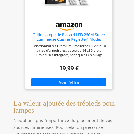
Gritin Lampe de Placard LED 26CM Super
Lumineuse Cuisine Reglette 4 Modes
Fonctionnalités Premium Améliorées : Gritin La
lampe d'armoire est dotée de 84 LED ultra-
lumineuses intégrées, fabriquées en alliage
d'aluminium et en plastique ABS durable, pour
une résistance et un style optimaux. En mode
19,99 €
détecteur de mouvement, il offre un grand angle
de détection de 120 ° et une distance de détection
de 3 m/10 pieds. S'éteint automatiquement après
20s d'inactivité, vous évitant ainsi de devoir
actionner l'interrupteur. 3 Températures de
Couleur & 5 Niveaux de Lminosité Réglables:
Équipé de 3 températures de couleur: chaude
(3000K) pour un confort optimal, froide (6000K)
La valeur ajoutée des trépieds pour
pour un éclairage de travail, mixte équilibrée
lampes
(4500K) pour une utilisation variée. Appuyez sur le
bouton de luminosité pour ajuster facilement la
luminosité et créer une ambiance différente. 5
N’oublions pas l’importance du placement de vos
Niveaux de luminosité: 10%, 25%, 50%, 75%, 100%.
sources lumineuses. Pour cela, on préconise
Un appui long permet une gradation continue
pour répondre à différents besoins d'éclairage. 4