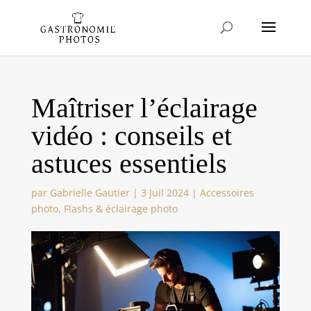
Maîtriser l’éclairage
vidéo : conseils et
astuces essentiels
par
Gabrielle Gautier
|
3 Juil 2024
|
Accessoires
photo
,
Flashs & éclairage photo