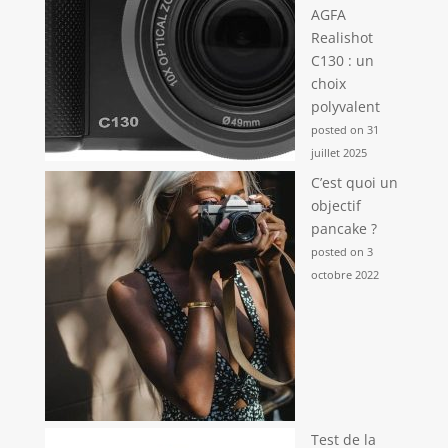
AGFA
Realishot
C130 : un
choix
polyvalent
posted on 31
juillet 2025
C’est quoi un
objectif
pancake ?
posted on 3
octobre 2022
Test de la