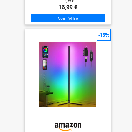
17,99 €
lampe pour changer la couleur. Cette veilleuse
bébé est idéale pour créer une ambiance
16,99 €
apaisante dans une chambre d'enfant, pour
allaiter, changer les couches, lire ou créer une
atmosphère romantique. 5 Modes et 256 Couleurs
RVB : Cette lampe de chevet sans fil propose 5
modes d'éclairage (blanc chaud, fixe, clignotant,
stroboscopique et fondu) avec plus de 256
-13%
combinaisons de couleurs RVB pour s'adapter à
toutes les occasions. Cette veilleuse enfant
rechargeable variable peut être utilisée comme
éclairage d'ambiance pour créer différentes
atmosphères. Avec cette lampe de table sans fil,
votre chambre rayonnera de beauté et de gaieté.
5 Niveaux Luminosité et Variation Continue : Une
brève pression permet de basculer entre
différents niveaux de luminosité : lumière vive
pour lire, lumière chaude pour se détendre et
lumière douce pour s'endormir. Variation
continue par pression longue. La lampe de chevet
enfant à intensité variable diffuse une lumière
douce et chaleureuse pour la nuit, homogène et
agréable pour les yeux, idéale pour s'endormir et
créer une ambiance relaxante. Portable Veilleuse
Rechargeable 1500 mAh : Lampe rechargeable
variable rechargeable par USB, se recharge
complètement en 3 à 4 heures environ. Son
autonomie est d'environ 10 ou 80 heures selon
l'intensité lumineuse, vous offrant ainsi une
lumière d'appoint pour éclairer votre chambre en