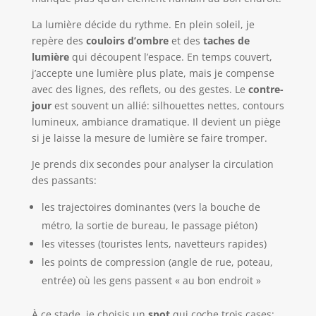
La lumière décide du rythme. En plein soleil, je
repère des
couloirs d’ombre
et des
taches de
lumière
qui découpent l’espace. En temps couvert,
j’accepte une lumière plus plate, mais je compense
avec des lignes, des reflets, ou des gestes. Le
contre-
jour
est souvent un allié: silhouettes nettes, contours
lumineux, ambiance dramatique. Il devient un piège
si je laisse la mesure de lumière se faire tromper.
Je prends dix secondes pour analyser la circulation
des passants:
les trajectoires dominantes (vers la bouche de
métro, la sortie de bureau, le passage piéton)
les vitesses (touristes lents, navetteurs rapides)
les points de compression (angle de rue, poteau,
entrée) où les gens passent « au bon endroit »
À ce stade, je choisis un
spot
qui coche trois cases: