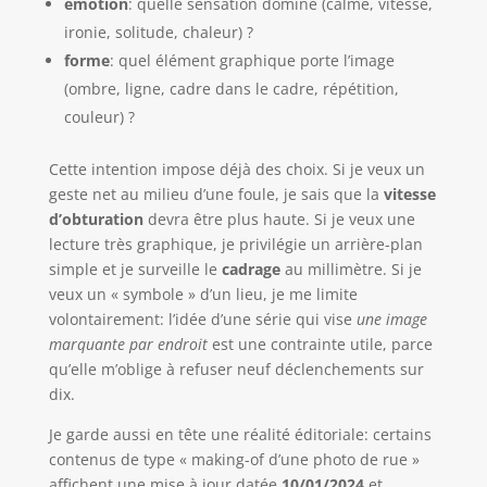
émotion
: quelle sensation domine (calme, vitesse,
ironie, solitude, chaleur) ?
forme
: quel élément graphique porte l’image
(ombre, ligne, cadre dans le cadre, répétition,
couleur) ?
Cette intention impose déjà des choix. Si je veux un
geste net au milieu d’une foule, je sais que la
vitesse
d’obturation
devra être plus haute. Si je veux une
lecture très graphique, je privilégie un arrière-plan
simple et je surveille le
cadrage
au millimètre. Si je
veux un « symbole » d’un lieu, je me limite
volontairement: l’idée d’une série qui vise
une image
marquante par endroit
est une contrainte utile, parce
qu’elle m’oblige à refuser neuf déclenchements sur
dix.
Je garde aussi en tête une réalité éditoriale: certains
contenus de type « making-of d’une photo de rue »
affichent une mise à jour datée
10/01/2024
et