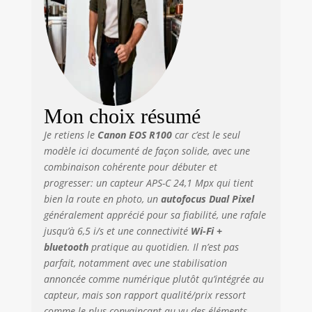
numérique est
doté de la fonction
de détection du
visage et de suivi
des yeux et le
stabilisateur
d'image
Mon choix résumé
numérique(3)
réduit les
Je retiens le
Canon EOS R100
car c’est le seul
secousses pour un
modèle ici documenté de façon solide, avec une
rendu précis et
combinaison cohérente pour débuter et
net. LA CRÉATIVITÉ
progresser: un capteur
APS-C 24,1 Mpx
qui tient
À PORTÉE DE MAIN
bien la route en photo, un
autofocus Dual Pixel
: ajoutez
généralement apprécié pour sa fiabilité, une rafale
facilement des
jusqu’à
6,5 i/s
et une connectivité
Wi-Fi +
effets pour obtenir
des résultats
bluetooth
pratique au quotidien. Il n’est pas
époustouflants
parfait, notamment avec une stabilisation
avec les filtres
annoncée comme
numérique
plutôt qu’intégrée au
créatifs et la
capteur, mais son rapport qualité/prix ressort
fonction de
comme le plus convaincant au vu des éléments