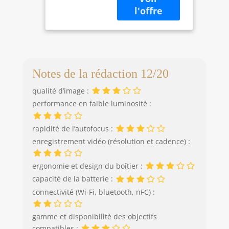
RF que EF.
capteur: CMOS
Amazon
Résolution d'image
Exclusive Noir
maximale: 6000 x
4000 pixels. La
sensibilité ISO
(max): 12800.
Notes de la rédaction 12/20
Longueur focale:
18 - 55 mm. Vitesse
qualité d’image :
maximale
performance en faible luminosité :
d'obturation de la
caméra: 1/4000 s.
Wifi. Type HD: Full
rapidité de l’autofocus :
HD Résolution
enregistrement vidéo (résolution et cadence) :
vidéo maximale:
1920 x 1080 pixels.
ergonomie et design du boîtier :
Taille de l'écran: 7,
capacité de la batterie :
62 cm (3"). Viseur
d'appareil photo:
connectivité (Wi-Fi, bluetooth, nFC) :
Optique.
PictBridge. Poids:
gamme et disponibilité des objectifs
475 g. Couleur du
compatibles :