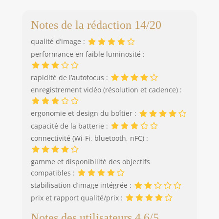
CHAQUE INSTANT :
Bluetooth
la mise au point
Notes de la rédaction 14/20
automatique
intelligente Dual
qualité d’image :
Pixel, la prise de
performance en faible luminosité :
vue en continu
jusqu'à 6,5 ips(1) et
la vidéo 4K(2) vous
rapidité de l’autofocus :
permettent
enregistrement vidéo (résolution et cadence) :
d'immortaliser
facilement des
ergonomie et design du boîtier :
instants parfaits.
capacité de la batterie :
De plus, cet
appareil photo
connectivité (Wi-Fi, bluetooth, nFC) :
numérique est
doté de la fonction
gamme et disponibilité des objectifs
de détection du
compatibles :
visage et de suivi
stabilisation d’image intégrée :
des yeux et le
prix et rapport qualité/prix :
stabilisateur
d'image
Notes des utilisateurs 4.6/5