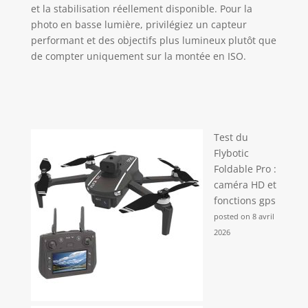
et la stabilisation réellement disponible. Pour la
chargeur (un chargeur USB de 1,5 A est
recommandé), câble USB-C.
photo en basse lumière, privilégiez un capteur
performant et des objectifs plus lumineux plutôt que
de compter uniquement sur la montée en ISO.
Test du
Flybotic
Foldable Pro :
caméra HD et
fonctions gps
posted on 8 avril
2026