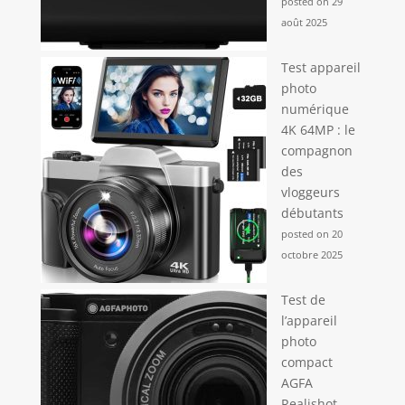
posted on 29
août 2025
Test appareil
photo
numérique
4K 64MP : le
compagnon
des
vloggeurs
débutants
posted on 20
octobre 2025
Test de
l’appareil
photo
compact
AGFA
Realishot