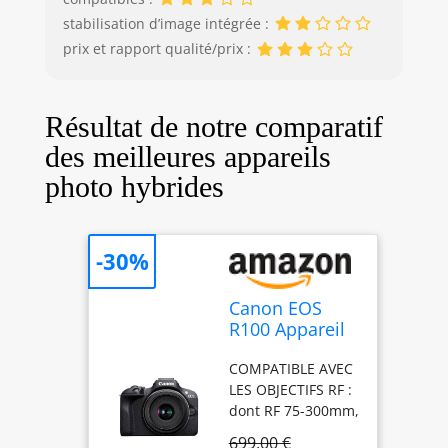
produit: Noir
stabilisation d’image intégrée :
prix et rapport qualité/prix :
Résultat de notre comparatif
des meilleures appareils
photo hybrides
-30%
Canon EOS
R100 Appareil
Photo avec
COMPATIBLE AVEC
Objectif RF-S
LES OBJECTIFS RF :
18-45mm F4.5-
dont RF 75-300mm,
6.3 is STM,
RF-S 55-210mm et
Appareil Photo
699,00 €