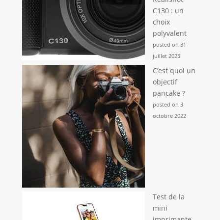
C130 : un
choix
polyvalent
posted on 31
juillet 2025
C’est quoi un
objectif
pancake ?
posted on 3
octobre 2022
Test de la
mini
imprimante