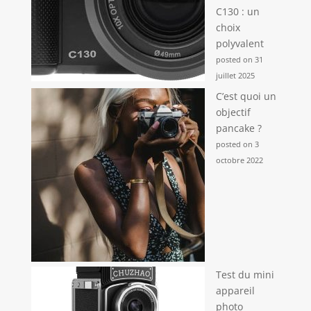
C130 : un
choix
polyvalent
posted on 31
juillet 2025
C’est quoi un
objectif
pancake ?
posted on 3
octobre 2022
Test du mini
appareil
photo