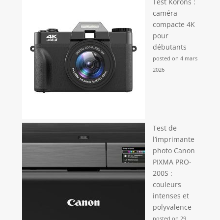
Test Korons :
caméra
compacte 4K
pour
débutants
posted on 4 mars
2026
Test de
l’imprimante
photo Canon
PIXMA PRO-
200S :
couleurs
intenses et
polyvalence
posted on 29