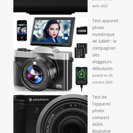
août 2025
Test appareil
photo
numérique
4K 64MP : le
compagnon
des
vloggeurs
débutants
posted on 20
octobre 2025
Test de
l’appareil
photo
compact
AGFA
Realishot