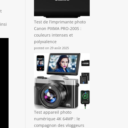
t
Test de l’imprimante photo
insi
Canon PIXMA PRO-200S :
couleurs intenses et
polyvalence
posted on 29 août 2025
Test appareil photo
numérique 4K 64MP : le
compagnon des vloggeurs