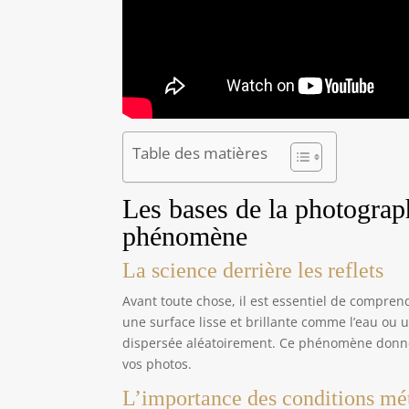
Table des matières
Les bases de la photograph
phénomène
La science derrière les reflets
Avant toute chose, il est essentiel de compren
une surface lisse et brillante comme l’eau ou u
dispersée aléatoirement. Ce phénomène donn
vos photos.
L’importance des conditions mé