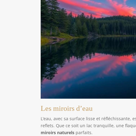
Les miroirs d’eau
L’eau, avec sa surface lisse et réfléchissante,
reflets. Que ce soit un lac tranquille, une fla
miroirs naturels
parfaits.