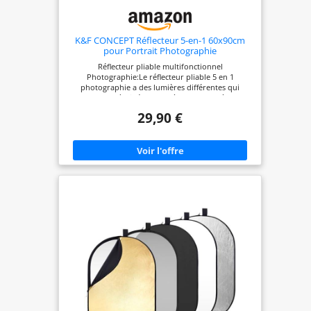
K&F CONCEPT Réflecteur 5-en-1 60x90cm
pour Portrait Photographie
Réflecteur pliable multifonctionnel
Photographie:Le réflecteur pliable 5 en 1
photographie a des lumières différentes qui
s'adaptent à différentes scènes. Or : reflète la
lumière à basse température de couleur pour
29,90 €
rétablir le ton de la peau ; Argent : reflète la
lumière à haute température de couleur pour
corriger le ton de la peau ; Blanc : n'a aucun effet
sur la température de couleur ; Noir : bloque et
absorbe l'excès de lumière ; Translucide : agit
comme un diffuseur. Le réflecteur photographie
est l'accessoire parfait pour la photographie !
Réflecteur pliable avec sac de rangement :Le
réflecteur photographique léger et compact est
solide et durable. Les couvercles des réflecteurs
pliables de différentes couleurs peuvent être
facilement retournés ou retirés. Le réflecteur
ovale pour la photographie est doté d'une
poignée et peut être fixé à un crochet lorsqu'il
n'est pas utilisé. Le réflecteur est retourné, plié de
manière compacte et peut être rangé dans un
petit sac de rangement, sa taille pliée n'est que de
30 cm. Parfait pour l'extérieur. Réflecteur de
lumière permanent:Le réflecteur multifonctionnel