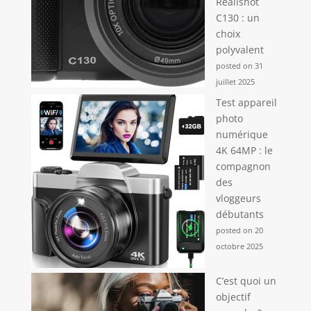
Realishot
C130 : un
choix
polyvalent
posted on 31
juillet 2025
Test appareil
photo
numérique
4K 64MP : le
compagnon
des
vloggeurs
débutants
posted on 20
octobre 2025
C’est quoi un
objectif