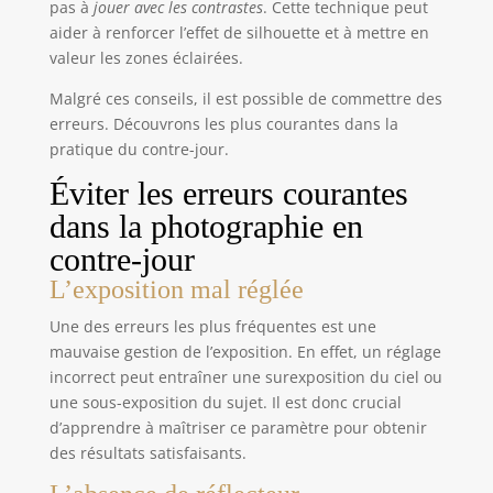
pas à
jouer avec les contrastes
. Cette technique peut
Microsoft Windows 11, 10, 8.1, 8, 7, Vista XP PC,
aider à renforcer l’effet de silhouette et à mettre en
macOS et Mac OS X. Contenu bonus PixelClassics -
Accès à un référentiel de photos de 2,7 MILLIONS
valeur les zones éclairées.
d'images libres de droits, menu d'installation
(uniquement pour PC) et guides de démarrage
Malgré ces conseils, il est possible de commettre des
rapide.
erreurs. Découvrons les plus courantes dans la
pratique du contre-jour.
Éviter les erreurs courantes
dans la photographie en
contre-jour
L’exposition mal réglée
Une des erreurs les plus fréquentes est une
mauvaise gestion de l’exposition. En effet, un réglage
incorrect peut entraîner une surexposition du ciel ou
une sous-exposition du sujet. Il est donc crucial
d’apprendre à maîtriser ce paramètre pour obtenir
des résultats satisfaisants.