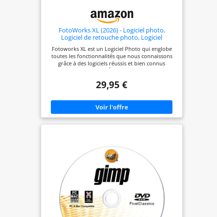
FotoWorks XL (2026) - Logiciel photo,
Logiciel de retouche photo, Logiciel
retouche photo, Editeur photo, Photo
Fotoworks XL est un Logiciel Photo qui englobe
montage - Très facile à utiliser
toutes les fonctionnalités que nous connaissons
grâce à des logiciels réussis et bien connus
'd'éditeur de photo - Édition d'image! Logiciel
photo, modifier photo, editeur photos, traitement
29,95 €
photo, logiciel retouche photo est très facile à
utiliser Toutes les fonctions principales pour la
retouche photo comme la manipulation d'image,
effets photo, etc. dans le programme de retouche
d'image Logiciel photo, photo editor de retouche
photo avec le studio d'impression pour l'album de
photos, calendriers, affiches - créer des collages de
photos, modifier photo, editeur photos,
traitement photo, photo retouche, photo
montage etc.- Plate-forme : Windows 10, Windows
11, Windows 7, Windows 8, Windows Vista,
Windows XL Photomontage, insérer des objets
dans une autre photo, supprimer des objets, outil
de cachet de clone, copier et coller des objets,
studio d'impression pour album photo,
calendriers, affiches - créer des collages de photos
etc.