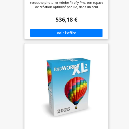
PC/Mac
retouche photo, et Adobe Firefly Pro, ton espace
de création optimisé par l’IA, dans un seul
abonnement. Crée sur ordinateur, le web et
mobile avec 100 Go de stockage dans le cloud et la
536,18 €
synchronisation de fichiers sur tous tes appareils.
Photoshop offre des possibilités incomparables
pour créer, améliorer et transformer des images,
avec les dernières fonctionnalités d’IA optimisées
par Adobe Firefly Image 5. Avec Firefly Pro, génère
images, vidéos, audio et designs avec les meilleurs
modèles d’IA d’Adobe, Google, OpenAI, Runway et
plus encore. Améliore la qualité des images avec
Agrandissement génératif et Topaz Gigapixel, avec
un puissant upscaling 4x. Visualise vite tes idées
avec l’outil de création de moodboards Firefly
Boards. Inclut 4 000 crédits génératifs par mois et
un accès illimité aux fonctionnalités standards
comme Remplissage génératif, Firefly Boards et
plus encore.