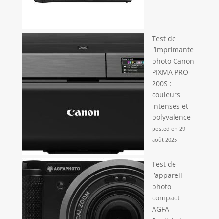
Test de
l’imprimante
photo Canon
PIXMA PRO-
200S :
couleurs
intenses et
polyvalence
posted on 29
août 2025
Test de
l’appareil
photo
compact
AGFA