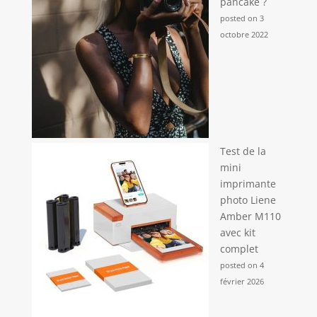
pancake ?
posted on 3
octobre 2022
Test de la
mini
imprimante
photo Liene
Amber M110
avec kit
complet
posted on 4
février 2026