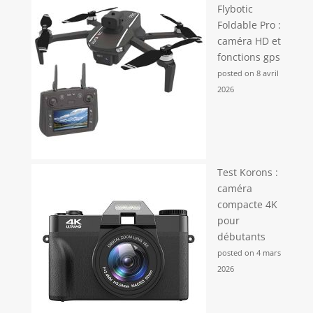
Flybotic
Foldable Pro :
caméra HD et
fonctions gps
posted on 8 avril
2026
Test Korons :
caméra
compacte 4K
pour
débutants
posted on 4 mars
2026