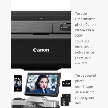
Test de
l’imprimante
photo Canon
PIXMA PRO-
200S :
couleurs
intenses et
polyvalence
posted on 29
août 2025
Test appareil
photo
numérique
4K 64MP : le
compagnon
des