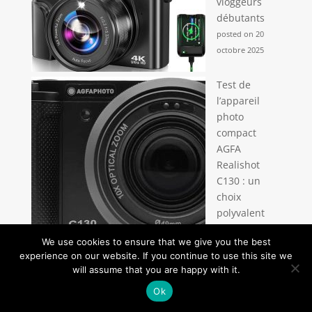
vloggeurs
débutants
posted on 20
octobre 2025
Test de
l’appareil
photo
compact
AGFA
Realishot
C130 : un
choix
polyvalent
posted on 31
We use cookies to ensure that we give you the best
juillet 2025
experience on our website. If you continue to use this site we
C’est quoi un
will assume that you are happy with it.
objectif
Ok
pancake ?