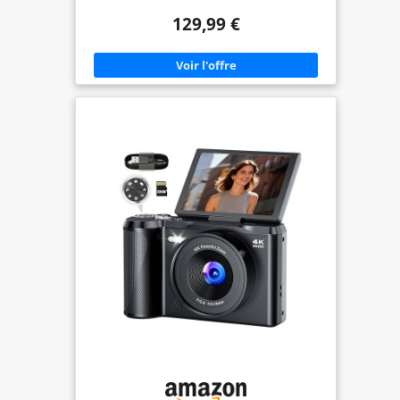
contours nets. Cet appareil photo numérique
129,99 €
numérique produit des images plus naturelles et
plus raffinées que les appareils 4K classiques.
Grâce au zoom numérique 20X, vous pouvez
facilement photographier des paysages lointains
ainsi que les moindres détails, ce qui en fait un
choix idéal pour les créateurs de contenu sur
YouTube et TikTok 【Transfert WiFi Rapide et
Fonction Webcam】Équipé du WiFi intégré et de
l'application « Viipulse » pour iOS et Android, cet
appareil photo permet de transférer photos et
vidéos vers votre smartphone en quelques
secondes pour un partage instantané sur les
réseaux sociaux. Grâce à une connexion USB à un
ordinateur, il peut également être utilisé comme
webcam HD, idéale pour les appels vidéo, les
diffusions en direct, les réunions en ligne et les
cours à distance 【Écran Rabattable 3,5" à 180° et
Autofocus Précis】L’écran rabattable de 3,5
pouces à 180° de l’appareil photo numérique 8K
vous permet de visualiser votre cadrage en temps
réel, facilitant ainsi la composition de vos selfies et
vlogs. L’autofocus haute vitesse verrouille le sujet
en quelques millisecondes et garantit une mise au
point nette et stable, même lorsque le sujet est en
mouvement, afin que vous ne manquiez aucun
instant important 【Imagerie HDR et Fonctions
Multifonctions】La technologie HDR avancée offre
davantage de détails, des couleurs plus réalistes et
une qualité d'image supérieure à celle des