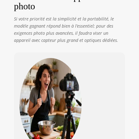
photo
appareil photo
hybride Canon EOS
R100 à votre
Si votre priorité est la simplicité et la portabilité, le
smartphone pour
modèle gagnant répond bien à l’essentiel; pour des
des prises de vue à
exigences photo plus avancées, il faudra viser un
distance et le
appareil avec capteur plus grand et optiques dédiées.
transfert de
fichiers via le
Bluetooth et le Wi-
Fi pour partager
vos contenus
facilement avec
vos proches.
COMPACT ET
FACILE À UTILISER :
l'EOS R100
combine une
interface
conviviale, des
commandes
tactiles et un