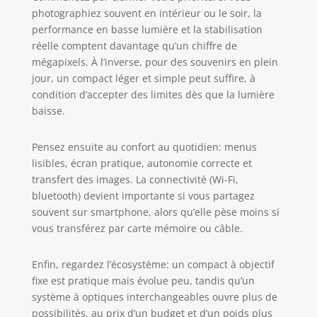
polyvalents : vous voulez agrandir les paysages ou
photographiez souvent en intérieur ou le soir, la
les animaux éloignés ? Cet appareil photo est
équipé d'un zoom numérique 16x qui vous
performance en basse lumière et la stabilisation
permet de focaliser les objets à distance. Des
réelle comptent davantage qu’un chiffre de
fonctions telles que la détection du visage, la prise
de vue en série et l'auto-minuterie en font le choix
mégapixels. À l’inverse, pour des souvenirs en plein
parfait pour les réunions de famille, les fêtes et
d'autres moments joyeux. Compact, portable,
jour, un compact léger et simple peut suffire, à
idéal pour les voyages et entièrement équipé : ce
condition d’accepter des limites dès que la lumière
petit appareil photo numérique portable est
parfait pour les voyages ou un usage quotidien et
baisse.
se range facilement dans votre poche. Elle est
livrée avec une carte SD de 8 Go, une batterie et
un câble de charge de type C. L'écran IPS de 2,8
Pensez ensuite au confort au quotidien: menus
pouces offre une interface conviviale, vous
permettant de visualiser, modifier et partager
lisibles, écran pratique, autonomie correcte et
rapidement des photos. Idéal comme cadeau ou
transfert des images. La connectivité (Wi-Fi,
pour la documentation de votre vie. Technologie
de mise au point automatique intelligente pour
bluetooth) devient importante si vous partagez
chaque scénario : que ce soit une fête
souvent sur smartphone, alors qu’elle pèse moins si
d'anniversaire d'amis ou des événements sportifs,
le système de mise au point automatique de cet
vous transférez par carte mémoire ou câble.
appareil photo vous permet de capturer
facilement chaque événement important. Appuyez
uniquement en moitié sur le déclencheur pour
Enfin, regardez l’écosystème: un compact à objectif
une mise au point précise, puis appuyez à
nouveau pour capturer l'image.
fixe est pratique mais évolue peu, tandis qu’un
système à optiques interchangeables ouvre plus de
possibilités, au prix d’un budget et d’un poids plus