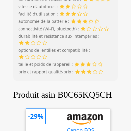
d'obturation de la
caméra: 1/4000 s.
vitesse d’autofocus :
Wifi. Type HD: Full
facilité d’utilisation :
HD Résolution
autonomie de la batterie :
vidéo maximale:
connectivité (Wi-Fi, bluetooth) :
1920 x 1080 pixels.
durabilité et résistance aux intempéries :
Taille de l'écran: 7,
62 cm (3"). Viseur
d'appareil photo:
options de lentilles et compatibilité :
Optique.
PictBridge. Poids:
taille et poids de l’appareil :
475 g. Couleur du
prix et rapport qualité-prix :
produit: Noir
Produit asin B0C65KQ5CH
-29%
Canon EOS