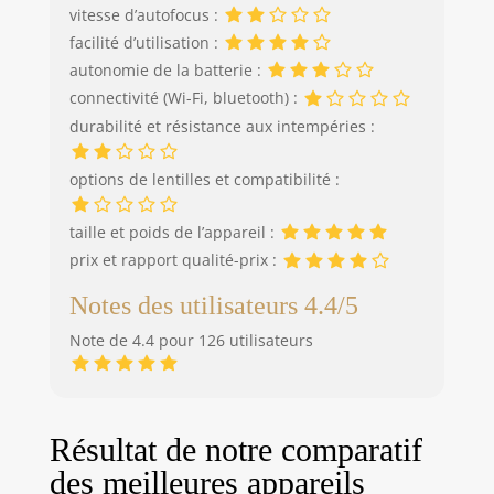
facilement des
vitesse d’autofocus :
effets pour obtenir
facilité d’utilisation :
des résultats
époustouflants
autonomie de la batterie :
avec les filtres
connectivité (Wi-Fi, bluetooth) :
créatifs et la
durabilité et résistance aux intempéries :
fonction de
création assistée.
options de lentilles et compatibilité :
Vous pourrez ainsi
tester divers
modes et effets de
taille et poids de l’appareil :
prise de vue, et
prix et rapport qualité-prix :
régler l'éclairage,
Notes des utilisateurs 4.4/5
le flou d'arrière-
plan et plus encore
Note de 4.4 pour 126 utilisateurs
pour des photos
personnalisées.
UNE
CONNECTIVITÉ
FLUIDE : utilisez
Résultat de notre comparatif
Camera Connect
des meilleures appareils
pour relier votre