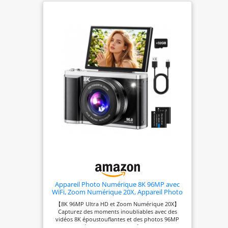
Appareil Photo Numérique 8K 96MP avec
WiFi, Zoom Numérique 20X, Appareil Photo
avec Autofocus et Stabilisation Anti-Shake,
【8K 96MP Ultra HD et Zoom Numérique 20X】
Écran Rabattable 3,5" 180°, Carte SD 32GB et
Capturez des moments inoubliables avec des
2 Batteries
vidéos 8K époustouflantes et des photos 96MP
riches en détails, aux couleurs éclatantes et aux