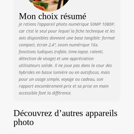
viseur électronique
(EVF) haute
Mon choix résumé
résolution dans un
boîtier compact
Je retiens l’appareil photo numérique 50MP 1080P,
pour des prises de
car c’est le seul pour lequel la fiche technique et les
vue confortables
avis disponibles donnent une base tangible: format
en déplacement.
compact, écran 2,4″, zoom numérique 16x,
Profitez de sa
fonctions ludiques (rafale, time-lapse, ralenti,
polyvalence grâce
détection de visage) et une appréciation
à sa monture RF
offrant la
utilisateurs solide. Il ne joue pas dans la cour des
possibilité
hybrides en basse lumière ou en autofocus, mais
d'utiliser aussi
pour un usage simple, voyage ou cadeau, son
bien des objectifs
rapport encombrement-prix et sa prise en main
RF que EF.
accessible font la différence.
Découvrez d’autres appareils
photo