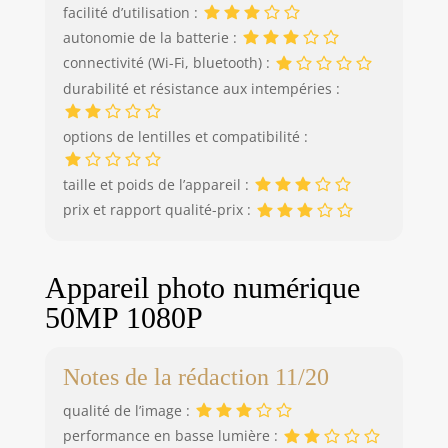
la vidéo 4K(2) vous
facilité d’utilisation :
permettent
autonomie de la batterie :
d'immortaliser
connectivité (Wi-Fi, bluetooth) :
facilement des
durabilité et résistance aux intempéries :
instants parfaits.
De plus, cet
appareil photo
options de lentilles et compatibilité :
numérique est
doté de la fonction
taille et poids de l’appareil :
de détection du
prix et rapport qualité-prix :
visage et de suivi
des yeux et le
stabilisateur
d'image
Appareil photo numérique
numérique(3)
50MP 1080P
réduit les
secousses pour un
rendu précis et
Notes de la rédaction 11/20
net. LA CRÉATIVITÉ
À PORTÉE DE MAIN
qualité de l’image :
: ajoutez
performance en basse lumière :