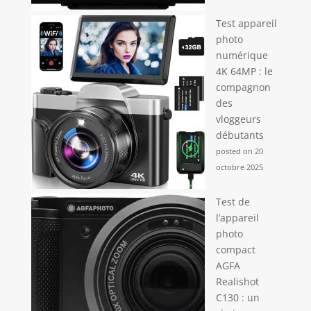
Test appareil
photo
numérique
4K 64MP : le
compagnon
des
vloggeurs
débutants
posted on 20
octobre 2025
Test de
l’appareil
photo
compact
AGFA
Realishot
C130 : un