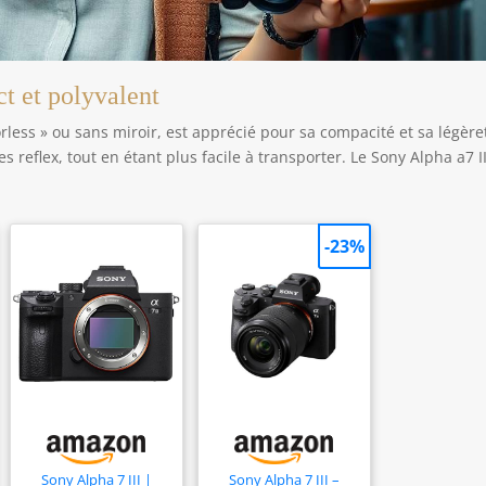
t et polyvalent
rless » ou sans miroir, est apprécié pour sa compacité et sa légèret
 reflex, tout en étant plus facile à transporter. Le Sony Alpha a7 II
-23%
Sony Alpha 7 III |
Sony Alpha 7 III –