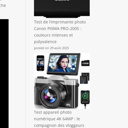
âche
Test de l’imprimante photo
Canon PIXMA PRO-200S :
couleurs intenses et
polyvalence
posted on 29 août 2025
Test appareil photo
numérique 4K 64MP : le
compagnon des vloggeurs