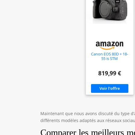
tremblements de
l'appareil IDEAL POUR
LES UTILISATEURS
AVANCÉS : qui veulent
un objectif compact et
léger pour les voyages et
la vidéo Ce kit couvrira
la plupart des besoins
quotidien en photo et
vidéo
Canon EOS 80D + 18-
55 is STM
819,99 €
Maintenant que nous avons discuté du type d’ap
différents modèles adaptés aux réseaux sociau
Comparer les meilleurs m