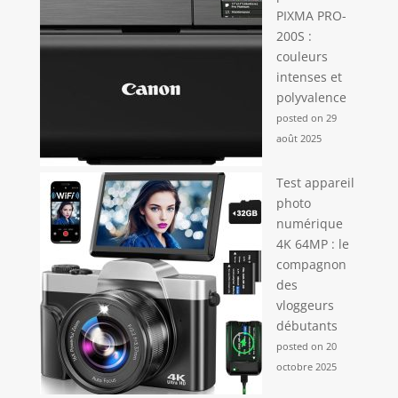
PIXMA PRO-
200S :
couleurs
intenses et
polyvalence
posted on 29
août 2025
Test appareil
photo
numérique
4K 64MP : le
compagnon
des
vloggeurs
débutants
posted on 20
octobre 2025