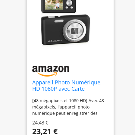
Appareil Photo Numérique,
HD 1080P avec Carte
Mémoire 32 Go, Appareil
[48 mégapixels et 1080 HD]:Avec 48
Photo 48 Mégapixels, écran
mégapixels, l'appareil photo
LCD 2,4 Pouces, Zoom
numérique peut enregistrer des
Numérique 16x pour Les
vidéos 1080P ultra nettes, un zoom
Enfants, Les Filles, Les
24,43 €
numérique 16x et un écran de 2,4
Adolescents(Noir)
23,21 €
pouces, vous pouvez capturer les