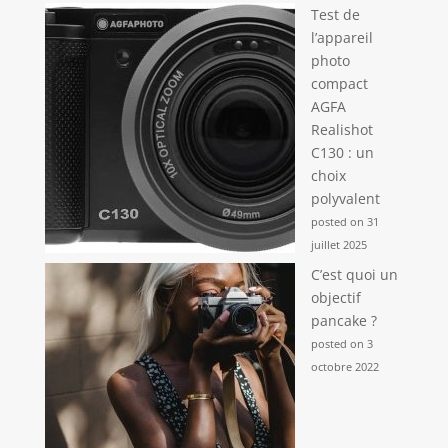
Test de
l’appareil
photo
compact
AGFA
Realishot
C130 : un
choix
polyvalent
posted on 31
juillet 2025
C’est quoi un
objectif
pancake ?
posted on 3
octobre 2022