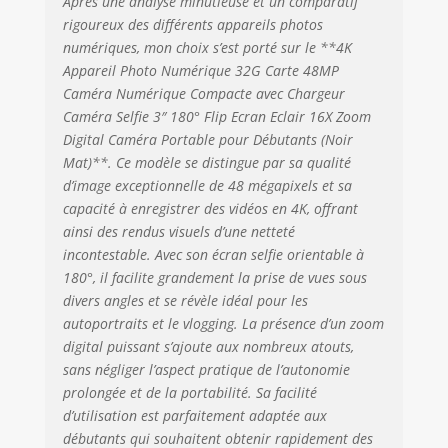
Après une analyse minutieuse et un comparatif
000 photos, ainsi
le mode selfie, le retardateur,
qu'une lanière qui
rigoureux des différents appareils photos
l'embellissement du visage, la
empêche les
numériques, mon choix s’est porté sur le **4K
balance des blancs, la stabilisation
chutes. Nous
d'image, la reconnaissance faciale et
Appareil Photo Numérique 32G Carte 48MP
offrons également
la détection des sourires. Elle
Caméra Numérique Compacte avec Chargeur
2 ans de support
propose également 20 filtres au
Caméra Selfie 3″ 180° Flip Ecran Eclair 16X Zoom
complet pour que
choix pour répondre à tous vos
Digital Caméra Portable pour Débutants (Noir
vous puissiez
besoins photographiques, ce qui en
Mat)**. Ce modèle se distingue par sa qualité
utiliser cet
fait le cadeau idéal pour les
d’image exceptionnelle de 48 mégapixels et sa
appareil photo en
débutants.
capacité à enregistrer des vidéos en 4K, offrant
toute confiance.
ainsi des rendus visuels d’une netteté
incontestable. Avec son écran selfie orientable à
180°, il facilite grandement la prise de vues sous
divers angles et se révèle idéal pour les
autoportraits et le vlogging. La présence d’un zoom
digital puissant s’ajoute aux nombreux atouts,
sans négliger l’aspect pratique de l’autonomie
prolongée et de la portabilité. Sa facilité
d’utilisation est parfaitement adaptée aux
débutants qui souhaitent obtenir rapidement des