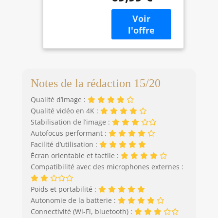
distingue par un
Camera avec
vue ultra nette, permettant aux
capteur CMOS de
16X Digital
papas, aux mamans et aux enfants
pointe qui capture
Zoom pour
d'apprendre à prendre et à capturer
des images HD de
débutants
de superbes photos de leur vie. Il
48 mégapixels
constitue également un excellent
dans des couleurs
cadeau pour Thanksgiving, les
réalistes et permet
anniversaires et Noël.
des vidéos Ultra
Notes de la rédaction 15/20
HD 4K. Que vous
Qualité d’image :
photographiez des
paysages lointains
Qualité vidéo en 4K :
en télémode ou
Stabilisation de l’image :
des détails macro,
Autofocus performant :
cet appareil photo
Facilité d’utilisation :
compact vous
Écran orientable et tactile :
permet de
Compatibilité avec des microphones externes :
capturer chaque
instant de manière
Poids et portabilité :
brillante. Mise au
Autonomie de la batterie :
point automatique
Connectivité (Wi-Fi, bluetooth) :
innovante et zoom