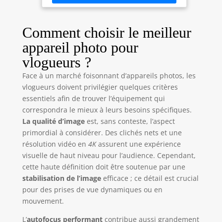
vidéos YouTube et les clips de voyage. La
moment.
connexion WiFi et l’application permettent la prise
de vue, les réglages, l’aperçu en temps réel et la
lecture. 【Objectifs grand angle & macro inclus】
Comment choisir le meilleur
L’objectif grand angle 52mm est utile pour les
paysages, les photos de groupe, les intérieurs et
appareil photo pour
les scènes de voyage. L’objectif macro permet de
photographier des détails comme les fleurs, les
vlogueurs ?
plats, les petits objets et les textures. Le zoom
numérique 16X rapproche les sujets éloignés.
Face à un marché foisonnant d’appareils photos, les
【Micro externe pour vlog et création de
contenu】Le micro externe inclus et la prise audio
vlogueurs doivent privilégier quelques critères
3,5 mm rendent l’appareil plus pratique pour les
essentiels afin de trouver l’équipement qui
vlogs, les vidéos de voyage, les présentations de
produits, les vidéos familiales et les contenus pour
correspondra le mieux à leurs besoins spécifiques.
réseaux sociaux. 【Kit complet prêt à l’emploi】Le
La qualité d’image
est, sans conteste, l’aspect
coffret comprend l’appareil photo, 2 batteries,
câble Type-C, objectif grand angle 52mm, objectif
primordial à considérer. Des clichés nets et une
macro 52mm, micro externe, carte TF 32Go,
résolution vidéo en
4K
assurent une expérience
lecteur de carte, chargeur, dragonne, sacoche et
manuel. Un choix pratique pour débutants,
visuelle de haut niveau pour l’audience. Cependant,
étudiants, voyageurs et créateurs en herbe.
cette haute définition doit être soutenue par une
stabilisation de l’image
efficace ; ce détail est crucial
pour des prises de vue dynamiques ou en
mouvement.
L’
autofocus performant
contribue aussi grandement