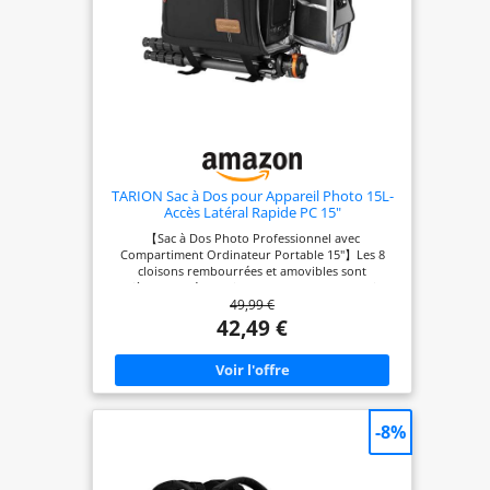
TARION Sac à Dos pour Appareil Photo 15L-
Accès Latéral Rapide PC 15"
【Sac à Dos Photo Professionnel avec
Compartiment Ordinateur Portable 15"】Les 8
cloisons rembourrées et amovibles sont
entièrement réorganisables pour une protection
49,99 €
optimale de votre équipement. Un système
d'attache permet de fixer votre trépied au fond du
42,49 €
sac. 【Grande Capacité 15L】Ce sac professionnel
peut contenir 1 appareil, 6 objectifs et 1 flash. Une
poche zippée en mesh à l'intérieur range vos
accessoires, iPad ou autres tablettes. Les poches
latérales en mesh extensible accueillent une
bouteille ou un parapluie. 【Sac à Dos Photo
-8%
Léger et Compact】Dimensions : 41 x 31,5 x 16,5
cm pour seulement 1kg. Son poids léger en fait un
compagnon idéal pour explorer la ville. Il respecte
les normes de bagage cabine de la plupart des