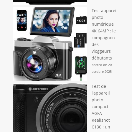
Test appareil
photo
numérique
4K 64MP : le
compagnon
des
vloggeurs
débutants
posted on 20
octobre 2025
Test de
l’appareil
photo
compact
AGFA
Realishot
C130 : un