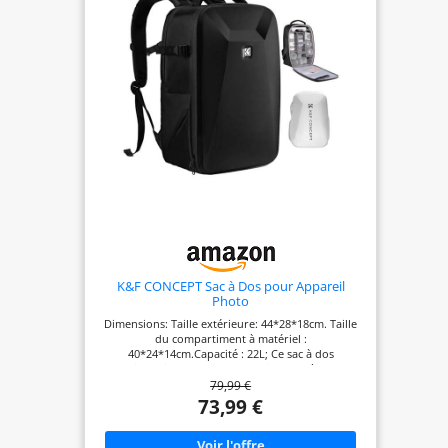
compagnies aériennes. 【Protection Tous Temps
et Durabilité】Equipé d'une housse de pluie
imperméable. Les bretelles rembourrées et
ajustables, ainsi que le dos aéré en mesh, assurent
un port confortable et respirant, même avec une
charge lourde. 【Multifonction】Retirez les
cloisons pour transformer ce sac photo en un sac
à dos urbain léger et élégant. Parfait pour les
excursions quotidiennes. Le noir, discret et
pratique, s'adapte à tous les usages. Une question
ou un souci ? Notre service client TARION vous
répond avec plaisir.
K&F CONCEPT Sac à Dos pour Appareil
Photo
Dimensions: Taille extérieure: 44*28*18cm. Taille
du compartiment à matériel :
40*24*14cm.Capacité : 22L; Ce sac à dos
multifonctionnel pour appareil photo à coque
79,99 €
dure est conçu pour différentes marques
d'appareils photo. Les inserts modulaires
73,99 €
amovibles servent de séparateurs individuels
pour différents appareils photo, flashs et objectifs.
La poche arrière est un compartiment pour