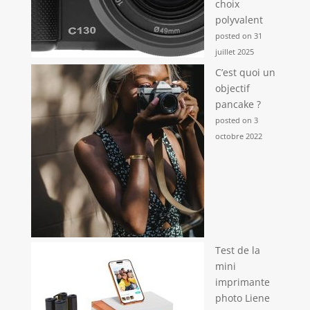
choix
polyvalent
posted on 31
juillet 2025
C’est quoi un
objectif
pancake ?
posted on 3
octobre 2022
Test de la
mini
imprimante
photo Liene