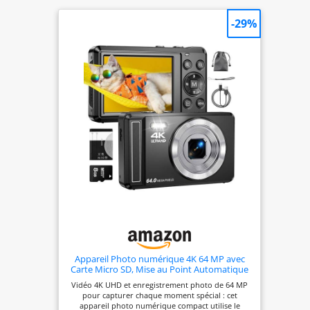
-29%
Appareil Photo numérique 4K 64 MP avec
Carte Micro SD, Mise au Point Automatique
avec Zoom numérique 16x, Appareil Photo
Vidéo 4K UHD et enregistrement photo de 64 MP
Compact Portable avec Batterie 1200 mAh,
pour capturer chaque moment spécial : cet
câble USB, pour Adolescents, Adultes
appareil photo numérique compact utilise le