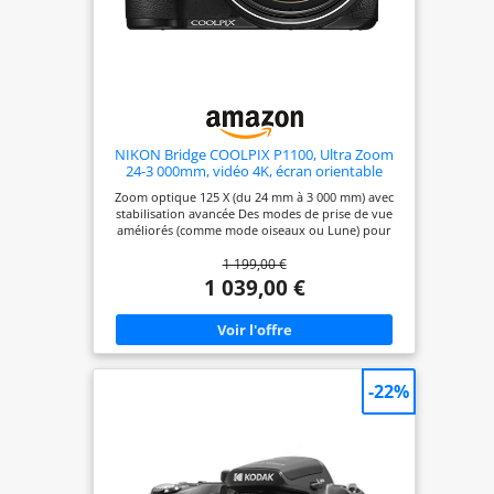
NIKON Bridge COOLPIX P1100, Ultra Zoom
24-3 000mm, vidéo 4K, écran orientable
Zoom optique 125 X (du 24 mm à 3 000 mm) avec
stabilisation avancée Des modes de prise de vue
améliorés (comme mode oiseaux ou Lune) pour
allier précision et créativité Vidéo UHD 4K avec
1 199,00 €
toute la puissance d’un super téléobjectif Une
conception étudiée pour des prises de vue sans
1 039,00 €
effort au super téléobjectif
-22%