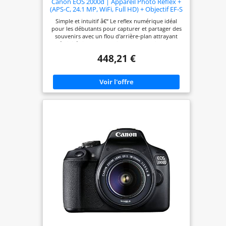
Canon EOS 2000d | Appareil Photo Réflex +
(APS-C, 24.1 MP, WiFi, Full HD) + Objectif EF-S
18-55mm f/3,5-5,6 DC III, Noir
Simple et intuitif â€“ Le reflex numérique idéal
pour les débutants pour capturer et partager des
souvenirs avec un flou d'arrière-plan attrayant
Créativité simple : enregistrement en direct avec
des indications faciles à comprendre, le mode
448,21 €
créatif automatique offre - et pour une finition
unique, il existe de nombreux filtres créatifs. Visez
et déclenchez simplement le sujet â€“ la
reconnaissance automatique des motifs garantit
des résultats de qualité supérieure Capturez des
moments spontanés â€“ dans des vidéos Full HD
créatives ou des clichés vidéo des points
culminants de la journée Enregistrez en toute
confiance : grce à la mise au point automatique
précise, au viseur optique, à la prise de vue en
rafale jusqu'à 3 images par seconde et au
processeur d'image DIGIC 4, vous pouvez
facilement capturer l'instant et regarder le résultat
directement sur l'écran LCD de 7,5 cm ou partager
via Wi-Fi et NFC Contenu de la livraison : boîtier
noir EOS 2000D ; EF-S 18-55 mm F3.5-5.6 III ;
Å“illeton EF ; couvercle de boîtier d'appareil photo
R-F-3 ; sangle EW-400D ; batterie LP-E10 ; chargeur
de batterie LC-E10E ; cble d'alimentation pour
chargeur de batterie ; cache objectif ; bouchon
d'objectif ; instructions (français non garanti).
Première étape L'objectif ne contient pas de
stabilisateur