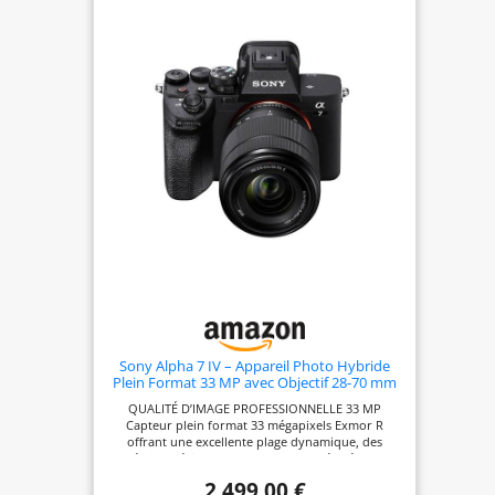
les tremblements de l'appareil IDEAL POUR LES
UTILISATEURS AVANCÉS : qui veulent un objectif
compact et léger pour les voyages et la vidéo Ce
kit couvrira la plupart des besoins quotidien en
photo et vidéo
Sony Alpha 7 IV – Appareil Photo Hybride
Plein Format 33 MP avec Objectif 28-70 mm
II – Autofocus en Temps Réel, Rafale 10 i/s,
QUALITÉ D’IMAGE PROFESSIONNELLE 33 MP
Vidéo 4K 60p, Écran Tactile, Fonctions
Capteur plein format 33 mégapixels Exmor R
Professionnelles Photo & Vidéo
offrant une excellente plage dynamique, des
détails précis et des performances élevées en
faible luminosité pour la photo et la vidéo.
2 499,00 €
AUTOFOKUS AVANCÉ EN TEMPS RÉEL Système