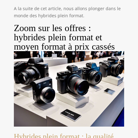
rendent la photographie facile, amusante et sans
tracas. AFFICHAGE - Le KODAK PIXPRO AZ425
A la suite de cet article, nous allons plonger dans le
possède un écran LCD 3 pouces avec une capacité
de 460,000 pixels. BATTERIE - L'appareil fonctionne
monde des hybrides plein format.
à l'aide d'une batterie Li-ion qui permet de ne pas
avoir à s'approprier des piles.
Zoom sur les offres :
hybrides plein format et
moyen format à prix cassés
Hybrides plein format : la qualité