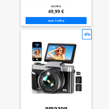
dernier système de capteur CMOS et prend en
69,98 €
charge l'enregistrement de vidéos 4K et de photos
de 64 MP. Que vous exploriez la beauté de la
49,99 €
nature ou que vous fassiez la joie lors des
réunions de famille, cet appareil photo vous
permet de capturer clairement chaque détail
important. Enregistrement vidéo facile et fonction
webcam : cette caméra vlog avec écran IPS de 2,8
pouces dispose d'une fonction de pause, prend en
-6%
charge l'enregistrement pendant le chargement et
permet de mettre en pause les enregistrements ou
les vidéos par simple pression d'un bouton.
Connectez le câble Type-C fourni pour transférer
des photos sur votre ordinateur et utiliser
l'appareil photo comme webcam. Zoom
numérique 16x et modes d'enregistrement
polyvalents : vous voulez agrandir les paysages ou
les animaux éloignés ? Cet appareil photo est
équipé d'un zoom numérique 16x qui vous
permet de focaliser les objets à distance. Des
fonctions telles que la détection du visage, la prise
de vue en série et l'auto-minuterie en font le choix
parfait pour les réunions de famille, les fêtes et
d'autres moments joyeux. Compact, portable,
idéal pour les voyages et entièrement équipé : ce
petit appareil photo numérique portable est
parfait pour les voyages ou un usage quotidien et
se range facilement dans votre poche. Elle est
livrée avec une carte SD de 8 Go, une batterie et
un câble de charge de type C. L'écran IPS de 2,8