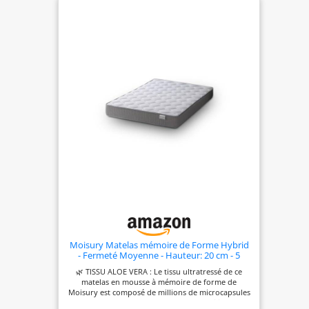
cartes CFexpress ultra-rapides dans l'autre UNE
CONSTRUCTION ROBUSTE: Avec son boîtier en
alliage de magnésium ultra-résistant et léger, cet
appareil photo se transporte facilement et peut
affronter n'importe quel endroit. Il est conçu pour
résister au mieux à la poussière, à la saleté et à
l’humidité LARGE GAMME D'OBJECTIFS: Objectifs
NIKKOR à monture Z et objectifs NIKKOR à
monture F (via l'adaptateur FTZ) Distance focale
max: 70.0 millimètres
Moisury Matelas mémoire de Forme Hybrid
- Fermeté Moyenne - Hauteur: 20 cm - 5
Couches de Mousse Premium - 120 x 180 cm
🌿 TISSU ALOE VERA : Le tissu ultratressé de ce
- Traitement Aloe Vera
matelas en mousse à mémoire de forme de
Moisury est composé de millions de microcapsules
contenant de l'essence d'aloe vera, ce qui influence