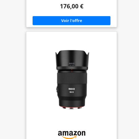
positivement votre sommeil. Découvrez la
176,00 €
sensation de dormir sur un matelas aux
propriétés naturelles ! 👌🏼 SÛR ET DE HAUTE
QUALITÉ: obtenir un repos réparateur à un prix
abordable est possible. Ce matelas hybride en
mousse à mémoire de forme de Moisury est une
option de haute qualité et à un prix abordable qui
vous garantit un bon repos sans compromettre la
qualité. 🛌 FERMETÉ MOYENNE : le matelas en
mousse à mémoire de forme Hybrid de Moisury a
une fermeté moyenne et une adaptabilité faible,
avec une épaisseur de +/- 20cm. Vous apprécierez
un repos réparateur et confortable grâce à sa
conception résistante qui évite les affaissements
avec le temps. 🌡️ ANTI-ACARIENS ET ANTIBACTÉRIES
: le rembourrage est doté de la technologie Super
Soft Ultimet, conçue avec un traitement anti-
acariens et antibactéries qui élimine les mauvaises
odeurs et la formation de moisissures. Vous
dormirez détendu en sachant que votre matelas
Hybrid est protégé. 🌞 VISAGE D'ÉTÉ ET VISAGE
D'HIVER : dormir frais en toute saison ne sera pas
un problème. Ce matelas en mousse à mémoire de
forme de Moisury dispose d'un côté été
rembourré et d'un côté hiver avec un tissu 3D en
blanc et gris.