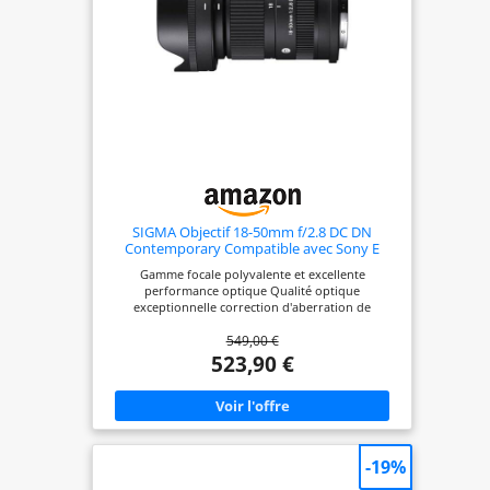
système Canon EOS R
SIGMA Objectif 18-50mm f/2.8 DC DN
Contemporary Compatible avec Sony E
Gamme focale polyvalente et excellente
performance optique Qualité optique
exceptionnelle correction d'aberration de
l'appareil photo Doté de la toute dernière
549,00 €
technologie et alliant performance optique et
compacité
523,90 €
-19%