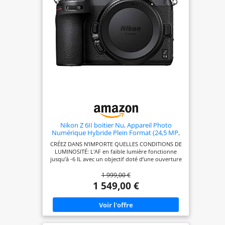
Nikon Z 6II boitier Nu, Appareil Photo
Numérique Hybride Plein Format (24,5 MP,
4K/30p, Rafale 14 i/s, stabilisation sur
CRÉEZ DANS N’IMPORTE QUELLES CONDITIONS DE
capteur 5 Axes, Double Slots SD & XQD ou
LUMINOSITÉ: L'AF en faible lumière fonctionne
CFexpress)
jusqu’à -6 IL avec un objectif doté d’une ouverture
f/2 ou plus lumineuse TELLEMENT PLUS RAPIDE:
1 999,00 €
Réalisez jusqu’à 14 vps en haute définition avec
des performances AF/AE optimales. Photographiez
1 549,00 €
jusqu’à 200 images au format JPEG ou 124 images
au format RAW 12 bits sans compression en une
seule rafale DOUBLE LOGEMENT POUR CARTES:
Vous pouvez utiliser des cartes SD UHS-II dans un
logement et des cartes XQD ou les toutes récentes