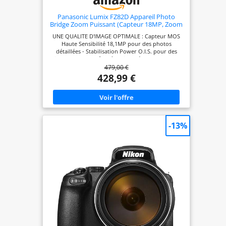
Panasonic Lumix FZ82D Appareil Photo
Bridge Zoom Puissant (Capteur 18MP, Zoom
Lumix 60x F2.8-5.9, Grand Angle 20mm,
UNE QUALITE D'IMAGE OPTIMALE : Capteur MOS
Viseur OLED, Ecran Tactile, Vidéo 4K,
Haute Sensibilité 18,1MP pour des photos
Stabilisation) Noir
détaillées - Stabilisation Power O.I.S. pour des
images nettes, même à main levée UN OBJECTIF
479,00 €
ULTRA POLYVALENT : Zoom Lumix ultra puissant
60x avec grand angle 20mm (20-1200mm) pour
428,99 €
aller au plus près du sujet - Ouverture F2.8 - 5.9
pour des photos lumineuses DES FONCTIONS
EXPERTES : Vidéo 4K 30p/Vidéo Full HD 60p -
Photo 4K pour réaliser une rafale de 30 i/s et
capturer l'instant parfait - Fonction Post Focus afin
de vous concentrer sur la prise de vue et faire la
-13%
mise au point plus tard UNE RAPIDITE ULTIME :
Rafale 6 i/s (AFC) et 10 i/s (AFS) - Autofocus ultra
rapide DFD 49 collimateurs UNE UTILISATION
INTUITIVE : Viseur OLED 2360K points
(grossissement env. 0.74x) pour un cadrage
confortable et précis - Écran LCD 3.0“ 1840K pts
tactile - Autonomie 300 photos environ - Flash
intégré