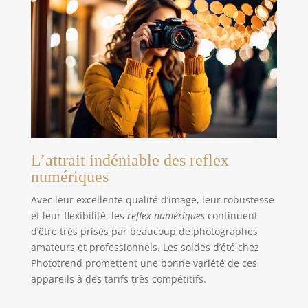
degrés en diagonale, pour une composition
précise, ce qui le rend adapté à un large éventail
de prises de vue, notamment l’architecture
sélective, les paysages, les portraits, les sports à
courte distance et la photographie de théâtre.
Mise à jour du microprogramme : En cas de
dysfonctionnement de l’autofocus, vous pouvez
mettre à jour le micrologiciel en ligne. Les objectifs
Meike utilisent une interface de type C, et le
dernier micrologiciel est disponible en
téléchargement sur le site officiel de Meike (mises
à jour en temps réel) ; cette fonctionnalité n’est
prise en charge que sur les appareils Android, et
non sur les appareils Apple (Mac).
L’attrait indéniable des reflex
numériques
Avec leur excellente qualité d’image, leur robustesse
et leur flexibilité, les
reflex numériques
continuent
d’être très prisés par beaucoup de photographes
amateurs et professionnels. Les soldes d’été chez
Phototrend promettent une bonne variété de ces
appareils à des tarifs très compétitifs.