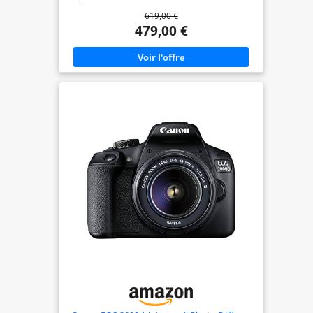
Résolution d'image maximale: 6000 x 4000 pixels.
619,00 €
La sensibilité ISO (max): 12800. Longueur focale: 18
- 55 mm. Vitesse maximale d'obturation de la
479,00 €
caméra: 1/4000 s. Wifi. Type HD: Full HD Résolution
vidéo maximale: 1920 x 1080 pixels. Taille de
l'écran: 7, 62 cm (3"). Viseur d'appareil photo:
Optique. PictBridge. Poids: 475 g. Couleur du
produit: Noir