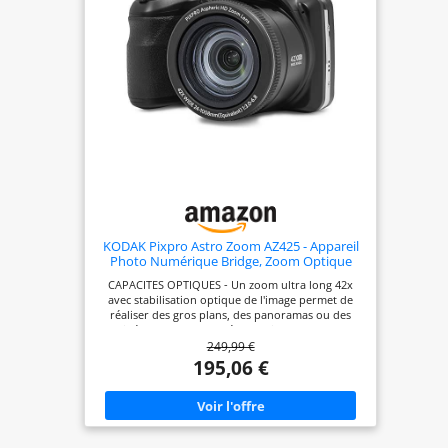
KODAK Pixpro Astro Zoom AZ425 - Appareil
Photo Numérique Bridge, Zoom Optique
42X, Grand Angle de 24 mm, 20 Mégapixels,
CAPACITES OPTIQUES - Un zoom ultra long 42x
LCD 3, Vidéo Full HD 1080p, Batterie Li-ion -
avec stabilisation optique de l'image permet de
Noir
réaliser des gros plans, des panoramas ou des
vidéos HD d'une clarté exceptionnelle de 20
249,99 €
mégapixels. UNE QUALITE DE PHOTO ET VIDEO
OPTIMALE - Le KODAK Pixpro Astro Zoom AZ425
195,06 €
propose une qualité de vidéo Full HD 1080p.
AUTRES FONCTIONNALITÉS - L'appareil dispose
des fonctionnalités de scène automatique, de suivi
d'objet, de fonctions de post-montage et d'une
foule de paramètres puissants mais conviviaux