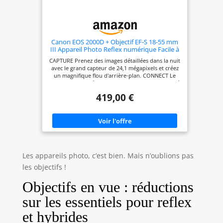
Canon EOS 2000D + Objectif EF-S 18-55 mm
III Appareil Photo Reflex numérique Facile à
Utiliser avec Un Objectif Polyvalent, idéal
CAPTURE Prenez des images détaillées dans la nuit
pour Les Portraits et Les paysages
avec le grand capteur de 24,1 mégapixels et créez
un magnifique flou d'arrière-plan. CONNECT Le
partage sur les réseaux sociaux et la prise de vue à
distance sont un jeu d'enfant grâce au Wi-Fi, au
419,00 €
NFC et à l'application Canon Camera Connect. KIT
APPAREIL PHOTO L'appareil photo est associé à
un objectif EF-S 18-55 mm f/3,5-5,6 III qui est un
objectif zoom standard de haute qualité adapté à
la photographie générale. PRÉCIS Capturez
l'instant exactement tel que vous vous en
souvenez grâce à la mise au point automatique
précise, à 3,0 ips et au traitement DIGIC 4+. CRÉER
Les appareils photo, c’est bien. Mais n’oublions pas
Profitez de la prise de vue guidée en direct avec le
mode Creative Auto. Ajoutez des finitions uniques
les objectifs !
avec les filtres créatifs.
Objectifs en vue : réductions
sur les essentiels pour reflex
et hybrides