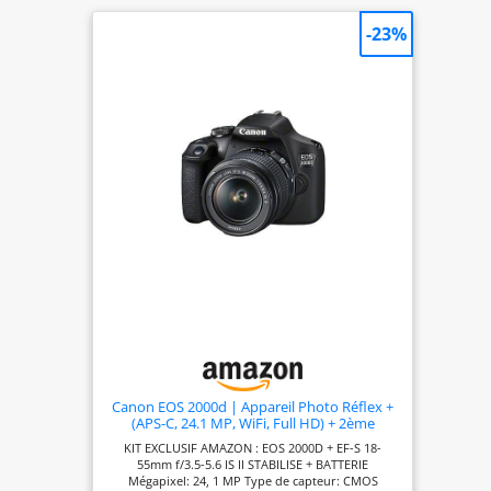
-23%
Canon EOS 2000d | Appareil Photo Réflex +
(APS-C, 24.1 MP, WiFi, Full HD) + 2ème
Batterie + Objectif EF-S 18-55mm f/3,5-5,6 is
KIT EXCLUSIF AMAZON : EOS 2000D + EF-S 18-
II stabilisé - Amazon Exclusive Noir
55mm f/3.5-5.6 IS II STABILISE + BATTERIE
Mégapixel: 24, 1 MP Type de capteur: CMOS