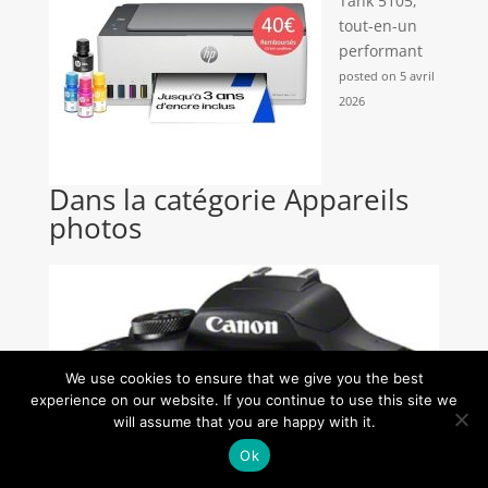
Tank 5105,
tout-en-un
performant
posted on 5 avril
2026
Dans la catégorie Appareils
photos
We use cookies to ensure that we give you the best
experience on our website. If you continue to use this site we
will assume that you are happy with it.
Ok