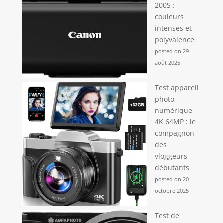
200S :
couleurs
intenses et
polyvalence
posted on 29
août 2025
Test appareil
photo
numérique
4K 64MP : le
compagnon
des
vloggeurs
débutants
posted on 20
octobre 2025
Test de