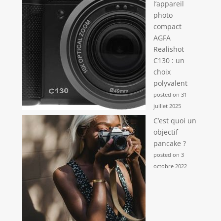
l’appareil
photo
compact
AGFA
Realishot
C130 : un
choix
polyvalent
posted on 31
juillet 2025
C’est quoi un
objectif
pancake ?
posted on 3
octobre 2022