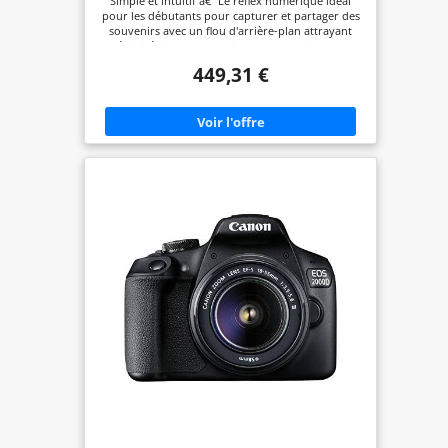
Simple et intuitif â€“ Le reflex numérique idéal
pour les débutants pour capturer et partager des
souvenirs avec un flou d'arrière-plan attrayant
Créativité simple : enregistrement en direct avec
des indications faciles à comprendre, le mode
449,31 €
créatif automatique offre - et pour une finition
unique, il existe de nombreux filtres créatifs. Visez
et déclenchez simplement le sujet â€“ la
reconnaissance automatique des motifs garantit
des résultats de qualité supérieure Capturez des
moments spontanés â€“ dans des vidéos Full HD
créatives ou des clichés vidéo des points
culminants de la journée Enregistrez en toute
confiance : grce à la mise au point automatique
précise, au viseur optique, à la prise de vue en
rafale jusqu'à 3 images par seconde et au
processeur d'image DIGIC 4, vous pouvez
facilement capturer l'instant et regarder le résultat
directement sur l'écran LCD de 7,5 cm ou partager
via Wi-Fi et NFC Contenu de la livraison : boîtier
noir EOS 2000D ; EF-S 18-55 mm F3.5-5.6 III ;
Å“illeton EF ; couvercle de boîtier d'appareil photo
R-F-3 ; sangle EW-400D ; batterie LP-E10 ; chargeur
de batterie LC-E10E ; cble d'alimentation pour
chargeur de batterie ; cache objectif ; bouchon
d'objectif ; instructions (français non garanti).
Première étape L'objectif ne contient pas de
stabilisateur