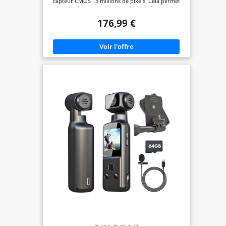
capteur CMOS 13 millions de pixels. Cela permet
au caméscope d'enregistrer des vidéos 8K de
haute qualité et des photos 64MP pour capturer
176,99 €
des moments plus précieux. Cette caméra offre un
certain nombre de fonctionnalités spéciales,
notamment le WiFi, la vision nocturne IR, webcam,
un écran tactile de 3,0 pouces, une télécommande,
Pare-soleil, des options de filtre et
l'enregistrement pendant le chargement. 【Vision
nocturne IR & Lampe LED Intégrée】La camera
vlog 8k capture des photos et des vidéos en noir
et blanc claires dans des environnements à faible
luminosité grâce à la fonction de vision nocturne
IR. Le HD camescope 8k est équipé d'une lumière
d'appoint intégrée et fonctionne bien même dans
des conditions de faible luminosité. Il offre
également une variété d'options de filtrage pour
améliorer l'attrait visuel et vous permet de créer
facilement des œuvres époustouflantes. 【WiFi &
Webcam & Sortie HD】Téléchargez l'application
"Hello Cam" sur votre téléphone pour contrôler la
8k camera video, enregistrer des vidéos ou des
photos et les télécharger sur les réseaux sociaux
via WiFi. Lorsque vous connectez le camera à
l'ordinateur via le câble USB, il devient une
webcam qui vous permet de profiter de chats
vidéo ou de streaming en direct. Cette hd
camescope peut être connectée à un téléviseur HD
avec un câble HD pour parcourir des photos et
des vidéos intéressantes. 【2,4G Télécommande &