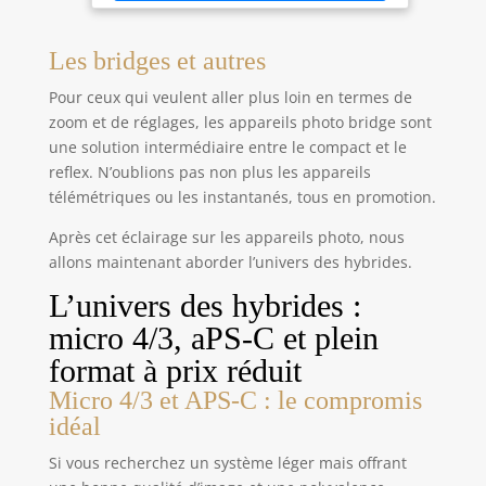
résolution jusqu’à 64MP. L’autofocus aide les
débutants à obtenir des images nettes, tandis que
le zoom numérique 16X rapproche les personnes,
paysages et détails éloignés pendant les voyages,
Les bridges et autres
fêtes ou activités quotidiennes. ÉCRAN 3″
RABATTABLE À 180° :L’écran LCD orientable
Pour ceux qui veulent aller plus loin en termes de
permet de contrôler le cadrage pendant les selfies,
les vlogs et les vidéos face caméra. La molette
zoom et de réglages, les appareils photo bridge sont
supérieure facilite le passage entre photo, vidéo,
une solution intermédiaire entre le compact et le
ralenti et filtres. La fonction pause permet
d’interrompre puis de reprendre l’enregistrement
reflex. N’oublions pas non plus les appareils
et simplifie le montage. WEBCAM ET DEUX MODES
télémétriques ou les instantanés, tous en promotion.
DE CHARGE :Connectez l’appareil à un ordinateur
par USB et sélectionnez le mode Webcam pour les
appels vidéo, le streaming, les cours en ligne ou
Après cet éclairage sur les appareils photo, nous
les vlogs. Les deux batteries rechargeables se
allons maintenant aborder l’univers des hybrides.
chargent directement par USB ou séparément
avec la station de charge fournie. MODES
CRÉATIFS ET KIT DE VOYAGE :Profitez de 20 filtres,
L’univers des hybrides :
de l’anti-tremblement, du flash, de la rafale, du
time-lapse, du ralenti, de la détection de
micro 4/3, aPS-C et plein
mouvement et de la pause vidéo. Le kit comprend
une carte SD 32 Go, deux batteries, une station de
format à prix réduit
charge, un câble USB, un cache-objectif, un
chiffon, une dragonne et une housse.
Micro 4/3 et APS-C : le compromis
idéal
Si vous recherchez un système léger mais offrant