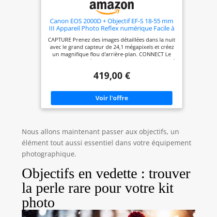
Canon EOS 2000D + Objectif EF-S 18-55 mm
III Appareil Photo Reflex numérique Facile à
Utiliser avec Un Objectif Polyvalent, idéal
CAPTURE Prenez des images détaillées dans la nuit
pour Les Portraits et Les paysages
avec le grand capteur de 24,1 mégapixels et créez
un magnifique flou d'arrière-plan. CONNECT Le
partage sur les réseaux sociaux et la prise de vue à
distance sont un jeu d'enfant grâce au Wi-Fi, au
419,00 €
NFC et à l'application Canon Camera Connect. KIT
APPAREIL PHOTO L'appareil photo est associé à
un objectif EF-S 18-55 mm f/3,5-5,6 III qui est un
objectif zoom standard de haute qualité adapté à
la photographie générale. PRÉCIS Capturez
l'instant exactement tel que vous vous en
souvenez grâce à la mise au point automatique
précise, à 3,0 ips et au traitement DIGIC 4+. CRÉER
Nous allons maintenant passer aux objectifs, un
Profitez de la prise de vue guidée en direct avec le
mode Creative Auto. Ajoutez des finitions uniques
élément tout aussi essentiel dans votre équipement
avec les filtres créatifs.
photographique.
Objectifs en vedette : trouver
la perle rare pour votre kit
photo