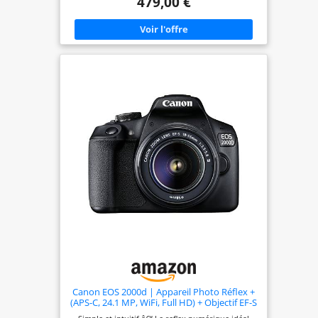
479,00 €
caméra: 1/4000 s. Wifi. Type HD: Full HD Résolution
vidéo maximale: 1920 x 1080 pixels. Taille de
l'écran: 7, 62 cm (3"). Viseur d'appareil photo:
Optique. PictBridge. Poids: 475 g. Couleur du
produit: Noir
Canon EOS 2000d | Appareil Photo Réflex +
(APS-C, 24.1 MP, WiFi, Full HD) + Objectif EF-S
18-55mm f/3,5-5,6 DC III, Noir