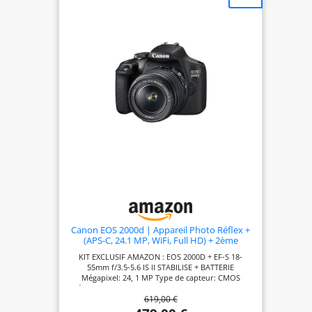
Canon EOS 2000d | Appareil Photo Réflex +
(APS-C, 24.1 MP, WiFi, Full HD) + 2ème
Batterie + Objectif EF-S 18-55mm f/3,5-5,6 is
KIT EXCLUSIF AMAZON : EOS 2000D + EF-S 18-
II stabilisé - Amazon Exclusive Noir
55mm f/3.5-5.6 IS II STABILISE + BATTERIE
Mégapixel: 24, 1 MP Type de capteur: CMOS
Résolution d'image maximale: 6000 x 4000 pixels.
619,00 €
La sensibilité ISO (max): 12800. Longueur focale: 18
- 55 mm. Vitesse maximale d'obturation de la