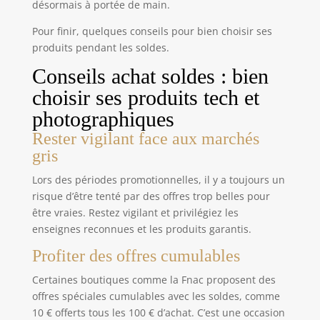
désormais à portée de main.
filmer entre deux étapes en ville ou sur un sentier
l'escalade, les interviews, les promenades
facile. Du souvenir au partage - Après une sortie
d'animaux, les voyages, les réunions, etc.
en famille ou un court voyage, revoyez les clips
Pour finir, quelques conseils pour bien choisir ses
sur l’écran, puis utilisez le Wi-Fi et Viidure pour
produits pendant les soldes.
transférer les fichiers sélectionnés vers le
téléphone. Cette caméra pour filmer vous permet
ensuite de poursuivre le montage et le partage
Conseils achat soldes : bien
social sur le téléphone ; USB Type-C sert au
transfert vers l’ordinateur. Accessoires pour filmer
choisir ses produits tech et
en voyage - Fixez cette caméra de vlog à l’extérieur
d’un sac à dos avec le clip rotatif pour une
photographiques
randonnée à la journée, un sentier facile, une
balade en ville ou des prises quotidiennes. Le
Rester vigilant face aux marchés
support guidon convient aux sorties tranquilles à
gris
vélo, et la poignée de charge recharge entre les
clips jusqu’à 14 h au total.
Lors des périodes promotionnelles, il y a toujours un
risque d’être tenté par des offres trop belles pour
être vraies. Restez vigilant et privilégiez les
enseignes reconnues et les produits garantis.
Profiter des offres cumulables
Certaines boutiques comme la Fnac proposent des
offres spéciales cumulables avec les soldes, comme
10 € offerts tous les 100 € d’achat. C’est une occasion