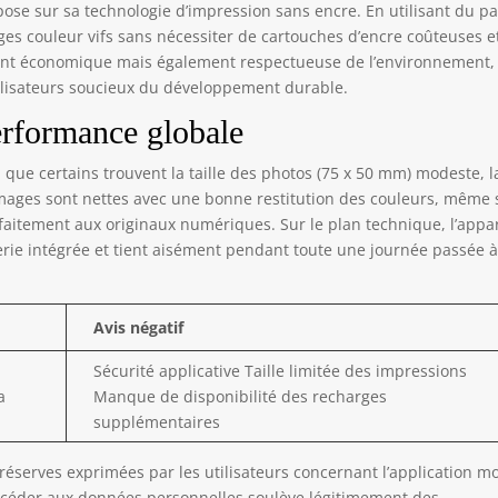
ose sur sa technologie d’impression sans encre. En utilisant du p
tos ne disparaîtront pas et resteront intactes avec le temps.
ages couleur vifs sans nécessiter de cartouches d’encre coûteuses e
icolez vos photos avec l'APP Liene] Vous pouvez explorer de
ent économique mais également respectueuse de l’environnement,
breuses fonctions sur l'application Liene, telles que
ilisateurs soucieux du développement durable.
élioration, les filtres, les cadres, etc. Avec amélioration et filtres,
s pouvez changer la couleur et l’ambiance de vos photos. Avec
erformance globale
 cadres, vous pouvez écrire dans l'espace vide de la photo. Faites
uve d'imagination et créez votre propre album photo avec
que certains trouvent la taille des photos (75 x 50 mm) modeste, l
mprimante photo Liene. Remarque : les photos peuvent être
images sont nettes avec une bonne restitution des couleurs, même 
rimées qu' à travers de l'application Liene.
faitement aux originaux numériques. Sur le plan technique, l’appar
rie intégrée et tient aisément pendant toute une journée passée 
Avis négatif
Sécurité applicative Taille limitée des impressions
a
Manque de disponibilité des recharges
supplémentaires
 réserves exprimées par les utilisateurs concernant l’application m
’accéder aux données personnelles soulève légitimement des