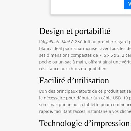
cha
con
équ
imp
ou 
Design et portabilité
pub
phy
L’
AgfaPhoto Mini P.2
séduit au premier regard pa
cou
blanc, idéal pour s’harmoniser avec tous les d
l’u
ses dimensions compactes de 7, 5 x 5 x 2, 2 ce
Le 
poche ou un sac à main, offrant ainsi une vér
tec
résistance aux chocs du quotidien.
Zin
cri
Facilité d’utilisation
2x3
abo
L’un des principaux atouts de ce produit est s
int
le nécessaire pour débuter (un câble USB, 10 pap
d'i
son smartphone ou sa tablette pour commencer 
inc
rapide, facilitant l’accès instantané à vos cl
n'i
cas
Technologie d’impression
ave
exc