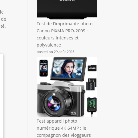
le
 de
Test de l’imprimante photo
té.
Canon PIXMA PRO-200S :
couleurs intenses et
polyvalence
posted on 29 août 2025
Test appareil photo
numérique 4K 64MP : le
compagnon des vloggeurs