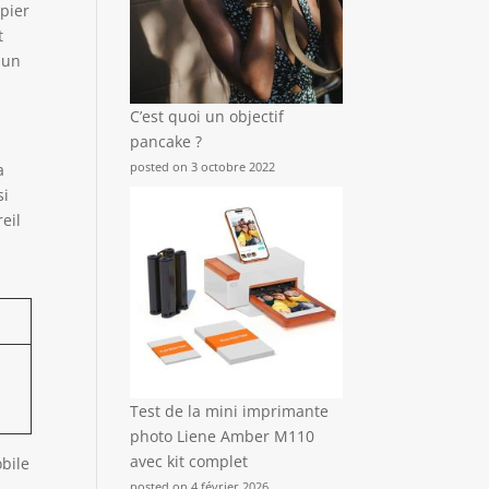
apier
t
 un
C’est quoi un objectif
pancake ?
posted on 3 octobre 2022
a
si
eil
à
Test de la mini imprimante
photo Liene Amber M110
avec kit complet
obile
posted on 4 février 2026