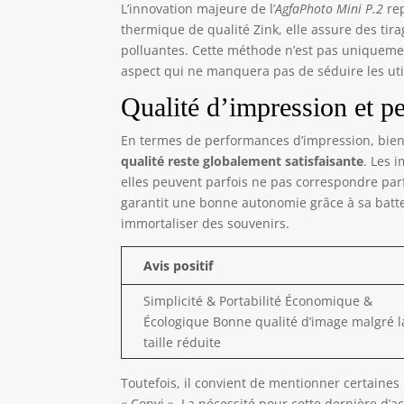
L’innovation majeure de l’
AgfaPhoto Mini P.2
rep
pho
thermique de qualité Zink, elle assure des tir
[Br
polluantes. Cette méthode n’est pas uniquem
nom
aspect qui ne manquera pas de séduire les ut
l'am
vou
Qualité d’impression et p
les
pre
En termes de performances d’impression, bien 
l'i
qualité reste globalement satisfaisante
. Les 
imp
elles peuvent parfois ne pas correspondre par
garantit une bonne autonomie grâce à sa batte
immortaliser des souvenirs.
Avis positif
Simplicité & Portabilité Économique &
Écologique Bonne qualité d’image malgré l
taille réduite
Toutefois, il convient de mentionner certaines
« Convi ». La nécessité pour cette dernière d