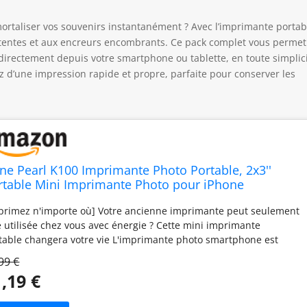
ortaliser vos souvenirs instantanément ? Avec l’imprimante portab
attentes et aux encreurs encombrants. Ce pack complet vous permet
irectement depuis votre smartphone ou tablette, en toute simplici
ez d’une impression rapide et propre, parfaite pour conserver les
ene Pearl K100 Imprimante Photo Portable, 2x3''
rtable Mini Imprimante Photo pour iPhone
stantanée avec 50 Zink Papiers Photos Adhésifs,
primez n'importe où] Votre ancienne imprimante peut seulement
uetooth 5.0, Compatible avec iOS/Android (Vert)
e utilisée chez vous avec énergie ? Cette mini imprimante
table changera votre vie L'imprimante photo smartphone est
çue pour avoir la même taille qu'une banque d'alimentation
99 €
c elle ne prend pas beaucoup de place dans vos bagages. De
,19 €
s, la mini imprimante portable pèse 0,4 livres et est équipée de
harge Type-C qui permet réaliser 20 impressions avec une seule