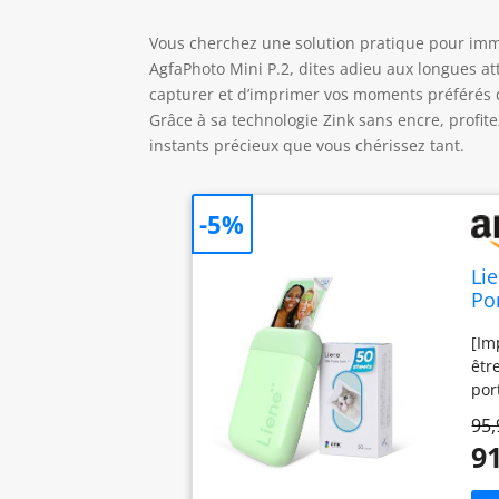
Vous cherchez une solution pratique pour imm
AgfaPhoto Mini P.2, dites adieu aux longues 
capturer et d’imprimer vos moments préférés d
Grâce à sa technologie Zink sans encre, profit
instants précieux que vous chérissez tant.
-5%
Li
Po
In
[Im
Bl
êtr
por
con
95,
don
91
plu
rec