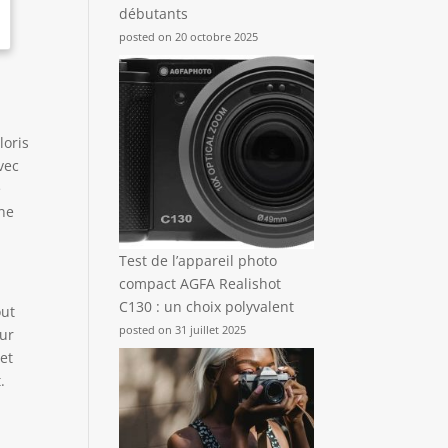
débutants
posted on 20 octobre 2025
loris
vec
e
ine
Test de l’appareil photo
compact AGFA Realishot
C130 : un choix polyvalent
out
posted on 31 juillet 2025
sur
et
.