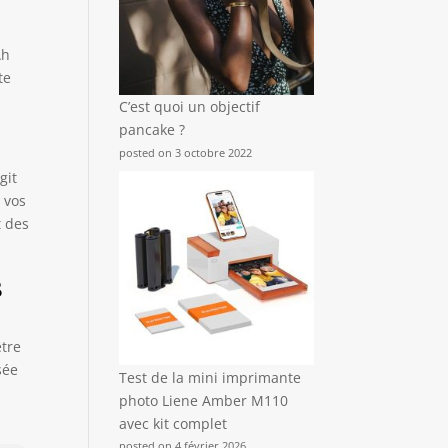
Ah
te
C’est quoi un objectif
pancake ?
posted on 3 octobre 2022
git
 vos
t des
s
être
sée
Test de la mini imprimante
photo Liene Amber M110
avec kit complet
posted on 4 février 2026