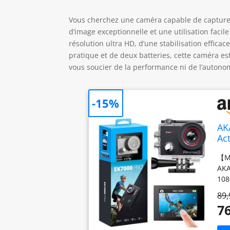
Vous cherchez une caméra capable de capturer
d’image exceptionnelle et une utilisation faci
résolution ultra HD, d’une stabilisation effic
pratique et de deux batteries, cette caméra 
vous soucier de la performance ni de l’autonom
-15%
AK
Ac
【MI
AKA
108
cha
89,
【CO
76
aff
mod