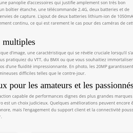
une panoplie d’accessoires qui justifie amplement son très bon
n boîtier étanche, une télécommande 2.4G, deux batteries et de
 envies de capture. L’ajout de deux batteries lithium-ion de 1050m
ement continu, ce qui est rarement le cas pour des caméras de cet
s multiples
que d’image, une caractéristique qui se révèle cruciale lorsqu’il s’a
s pratiquiez du VTT, du BMX ou que vous souhaitiez immortaliser
os d’une fluidité impressionnante. En photo, les 20MP garantissen
neuses difficiles telles que le contre-jour.
ux pour les amateurs et les passionné
’action capable de performances dignes des plus grandes marques
o est un choix judicieux. Quelques améliorations peuvent encore 
ore, mais l’engagement du support client et la connectivité pous
r.