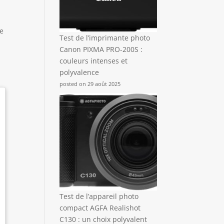
ne
Test de l’imprimante photo
e
Canon PIXMA PRO-200S :
couleurs intenses et
polyvalence
posted on 29 août 2025
Test de l’appareil photo
compact AGFA Realishot
C130 : un choix polyvalent