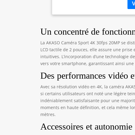
pré
DE 
fou
EK7
mo
Un concentré de fonctionna
Équ
EK7
La AKASO Caméra Sport 4K 30fps 20MP se distin
plo
LCD tactile de 2 pouces, elle assure une pris
mar
intuitives. L’incorporation d’une technologie d
la 
vers votre smartphone, garantissant ainsi une c
Vou
de 
Des performances vidéo et
fac
vou
Avec sa résolution vidéo en 4K, la caméra AK
si certains utilisateurs ont noté une légère tei
indéniablement satisfaisante pour une majorité
moments en haute définition, et cela même lor
mètres.
Accessoires et autonomie :