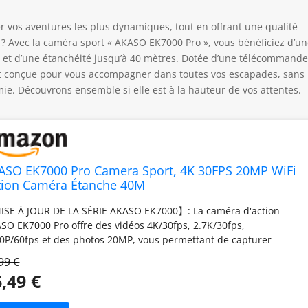
 vos aventures les plus dynamiques, tout en offrant une qualité
le ? Avec la caméra sport « AKASO EK7000 Pro », vous bénéficiez d’u
ace et d’une étanchéité jusqu’à 40 mètres. Dotée d’une télécommand
est conçue pour vous accompagner dans toutes vos escapades, sans
ie. Découvrons ensemble si elle est à la hauteur de vos attentes.
ASO EK7000 Pro Camera Sport, 4K 30FPS 20MP WiFi
tion Caméra Étanche 40M
SE À JOUR DE LA SÉRIE AKASO EK7000】: La caméra d'action
SO EK7000 Pro offre des vidéos 4K/30fps, 2.7K/30fps,
0P/60fps et des photos 20MP, vous permettant de capturer
que instant avec des détails nets et une clarté inégalée.
99 €
NCEPTION INTUITIVE DE L'UI】: L'écran tactile IPS de 2 pouces
,49 €
iche tout de manière claire et lumineuse. Vous pouvez facilement
ifier les paramètres, changer de mode d'enregistrement,