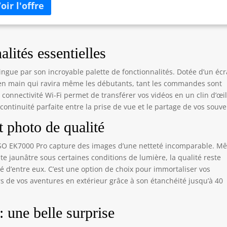
visualiser et lire les séquences. 【STABILISATION ÉLECTRONIQUE
L'IMAGE】: La stabilisation électronique de l'image (EIS) intégrée
rnit des vidéos stables et fluides. La caméra de sport AKASO
000 Pro fournit d'excellentes prises de vue d'objets en
uvement rapide. 【CAMÉRA IMPERMÉABLE JUSQU'À 40M】:
lités essentielles
ipée du corps étanche amélioré, la caméra sous-marine AKASO
000 Pro peut être utilisée jusqu'à 40 mètres de profondeur en
gue par son incroyable palette de fonctionnalités. Dotée d’un éc
ngée pour capturer tous les détails de vos aventures sous-
e en main qui ravira même les débutants, tant les commandes sont
ines. Idéal pour les sports nautiques tels que la natation, le surf,
e connectivité Wi-Fi permet de transférer vos vidéos en un clin d’œi
plongée, la plongée en apnée, etc. 【ANGLE DE VUE RÉGLABLE】:
ontinuité parfaite entre la prise de vue et le partage de vos souve
s pouvez régler l'angle de vue de la caméra d'action EK7000 Pro
très large, large, moyen et étroit selon vos besoins. Il est plus
 photo de qualité
ile de frapper quelqu'un en contre-plongée. Avec un angle élevé,
s pouvez voir plus.
ASO EK7000 Pro capture des images d’une netteté incomparable. 
nte jaunâtre sous certaines conditions de lumière, la qualité reste
 d’entre eux. C’est une option de choix pour immortaliser vos
s de vos aventures en extérieur grâce à son étanchéité jusqu’à 40
 une belle surprise