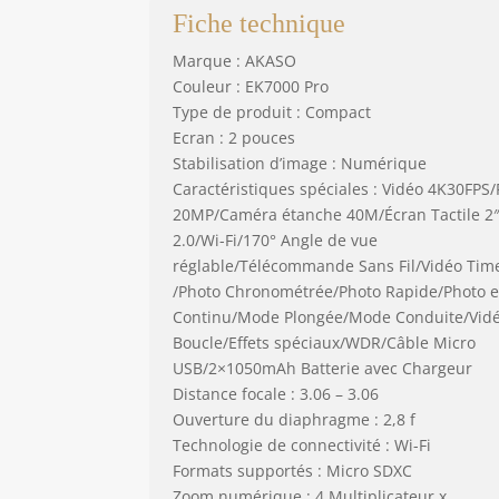
Fiche technique
Marque : AKASO
Couleur : EK7000 Pro
Type de produit : Compact
Ecran : 2 pouces
Stabilisation d’image : Numérique
Caractéristiques spéciales : Vidéo 4K30FPS
20MP/Caméra étanche 40M/Écran Tactile 2″
2.0/Wi-Fi/170° Angle de vue
réglable/Télécommande Sans Fil/Vidéo Tim
/Photo Chronométrée/Photo Rapide/Photo 
Continu/Mode Plongée/Mode Conduite/Vid
Boucle/Effets spéciaux/WDR/Câble Micro
USB/2×1050mAh Batterie avec Chargeur
Distance focale : 3.06 – 3.06
Ouverture du diaphragme : 2,8 f
Technologie de connectivité : Wi-Fi
Formats supportés : Micro SDXC
Zoom numérique : 4 Multiplicateur x