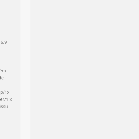
 6.9
éra
de
ip/1x
er/1 x
issu