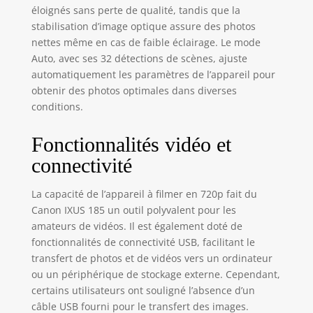
disposition
éloignés sans perte de qualité, tandis que la
minimaliste des
stabilisation d’image optique assure des photos
boutons facilite
nettes même en cas de faible éclairage. Le mode
son utilisation,
Auto, avec ses 32 détections de scènes, ajuste
avec un
automatiquement les paramètres de l’appareil pour
commutateur pour
obtenir des photos optimales dans diverses
utiliser le zoom
conditions.
optique 8x et des
boutons pour
lancer
Fonctionnalités vidéo et
l'enregistrement
connectivité
vidéo, ajouter la
date, activer le
La capacité de l’appareil à filmer en 720p fait du
flash, voir les
Canon IXUS 185 un outil polyvalent pour les
images et accéder
amateurs de vidéos. Il est également doté de
au menu L'écran
LCD de 2,7 pouces
fonctionnalités de connectivité USB, facilitant le
offre une
transfert de photos et de vidéos vers un ordinateur
couverture de 100
ou un périphérique de stockage externe. Cependant,
%, qui facilite la
certains utilisateurs ont souligné l’absence d’un
composition de vos
câble USB fourni pour le transfert des images.