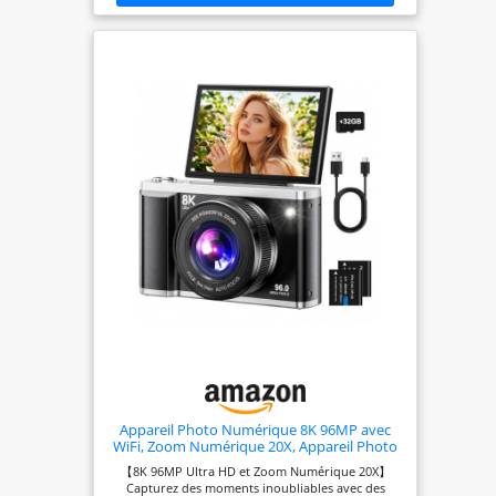
Appareil Photo Numérique 8K 96MP avec
WiFi, Zoom Numérique 20X, Appareil Photo
avec Autofocus et Stabilisation Anti-Shake,
【8K 96MP Ultra HD et Zoom Numérique 20X】
Écran Rabattable 3,5" 180°, Carte SD 32GB et
Capturez des moments inoubliables avec des
2 Batteries