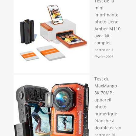
Test de la
mini
imprimante
photo Liene
Amber M110
avec kit
complet
posted on 4
février 2026
Test du
MaxMango
8K 70MP :
appareil
photo
numérique
étanche à
double écran
posted on 26