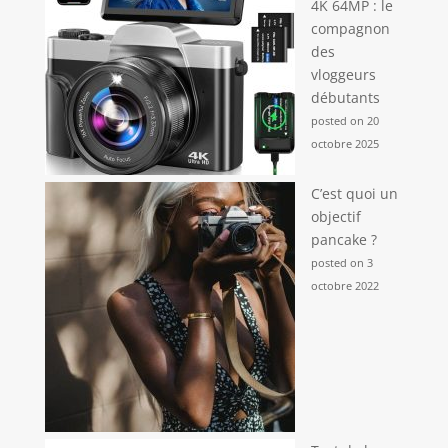
4K 64MP : le
compagnon
des
vloggeurs
débutants
posted on 20
octobre 2025
C’est quoi un
objectif
pancake ?
posted on 3
octobre 2022