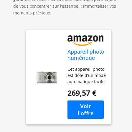
de vous concentrer sur l’essentiel : immortaliser vos
moments précieux.
Appareil photo
numérique
compact ultra-
Cet appareil photo
fin Canon IXUS
est doté d'un mode
185 | 20
automatique facile
millions de
d'utilisation, qui
pixels, zoom
269,57 €
permet aux
optique 8x,
débutants de
vidéo 720p,
prendre facilement
horodatage
des photos de
des images et
haute qualité et
32 détections
d'immortaliser des
de scènes en
souvenirs précieux
mode Auto -