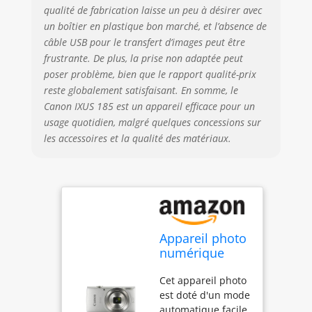
optique 8x et des
qualité de fabrication laisse un peu à désirer avec
boutons pour
un boîtier en plastique bon marché, et l’absence de
lancer
câble USB pour le transfert d’images peut être
l'enregistrement
frustrante. De plus, la prise non adaptée peut
vidéo, ajouter la
date, activer le
poser problème, bien que le rapport qualité-prix
flash, voir les
reste globalement satisfaisant. En somme, le
images et accéder
Canon IXUS 185 est un appareil efficace pour un
au menu L'écran
usage quotidien, malgré quelques concessions sur
LCD de 2,7 pouces
les accessoires et la qualité des matériaux.
offre une
couverture de 100
%, qui facilite la
composition de vos
photos et vidéos,
ainsi que leur
consultation
Appareil photo
numérique
compact ultra-
Cet appareil photo
fin Canon IXUS
est doté d'un mode
185 | 20
automatique facile
millions de