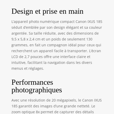
en toute simplicité
Argent
Design et prise en main
Amusez-vous avec
des modes créatifs
simples, dont les
L’appareil photo numérique compact Canon IXUS 185
effets Fisheye,
séduit d’emblée par son design élégant et sa couleur
Miniature,
argentée. Sa taille réduite, avec des dimensions de
Monochrome, Toy
9,5 x 5,8 x 2,4 cm et un poids de seulement 130
Camera (caméra
grammes, en fait un compagnon idéal pour ceux qui
Jouet), Feu
recherchent un appareil facile à transporter. L’écran
d'artifice et bien
LCD de 2,7 pouces offre une interface claire et
d'autres Cet
intuitive, facilitant la navigation dans les divers
appareil photo
menus et réglages.
numérique
économique est à
la fois léger (126 g)
Performances
et compact (95,2
photographiques
נ54,3 נ22,1 mm)
Vous pouvez donc
Avec une résolution de 20 mégapixels, le Canon IXUS
le glisser dans
votre poche où que
185 garantit des images d’une grande netteté. Le
vous alliez La
zoom optique 8x permet de capturer des détails