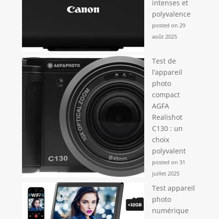
intenses et
polyvalence
posted on 29
août 2025
Test de
l’appareil
photo
compact
AGFA
Realishot
C130 : un
choix
polyvalent
posted on 31
juillet 2025
Test appareil
photo
numérique