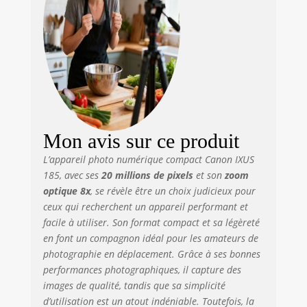
Camera (caméra
Jouet), Feu
d'artifice et bien
d'autres Cet
appareil photo
numérique
économique est à
la fois léger (126 g)
et compact (95,2
נ54,3 נ22,1 mm)
Mon avis sur ce produit
Vous pouvez donc
L’appareil photo numérique compact Canon IXUS
le glisser dans
185, avec ses
20 millions de pixels
et son
zoom
votre poche où que
optique 8x
, se révèle être un choix judicieux pour
vous alliez La
ceux qui recherchent un appareil performant et
disposition
minimaliste des
facile à utiliser. Son format compact et sa légèreté
boutons facilite
en font un compagnon idéal pour les amateurs de
son utilisation,
photographie en déplacement. Grâce à ses bonnes
avec un
performances photographiques, il capture des
commutateur pour
images de qualité, tandis que sa simplicité
utiliser le zoom
d’utilisation est un atout indéniable. Toutefois, la