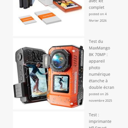
avec kit
complet
posted on 4
février 2026
Test du
MaxMango
8K 70MP :
appareil
photo
numérique
étanche à
double écran
posted on 26
novembre 2025
Test :
imprimante
HP Smart