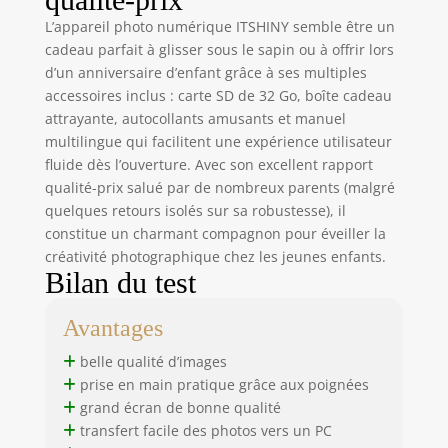
protection
L’appareil photo numérique ITSHINY semble être un
antichoc, durable
cadeau parfait à glisser sous le sapin ou à offrir lors
et sûre pour les
d’un anniversaire d’enfant grâce à ses multiples
enfants. Petit et
accessoires inclus : carte SD de 32 Go, boîte cadeau
léger, facile à
transporter, il peut
attrayante, autocollants amusants et manuel
fonctionner
multilingue qui facilitent une expérience utilisateur
partout.
fluide dès l’ouverture. Avec son excellent rapport
Remarque: Veuillez
qualité-prix salué par de nombreux parents (malgré
déchirer le film
quelques retours isolés sur sa robustesse), il
protecteur avant
constitue un charmant compagnon pour éveiller la
utilisation! 【
créativité photographique chez les jeunes enfants.
Batterie
Bilan du test
rechargeable
longue durée 】 Ce
Avantages
caméscope pour
enfants est doté
belle qualité d’images
d'une batterie au
prise en main pratique grâce aux poignées
lithium
grand écran de bonne qualité
rechargeable de
transfert facile des photos vers un PC
1000 mAh