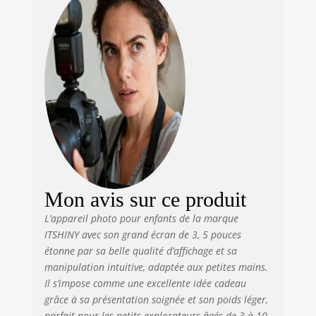
considérablement
la définition des
photos (HD 1080p/
720p vidéo et 8MP/
5MP/ photos 3MP.)
Il va augmenter la
créativité de votre
enfant et
enregistre chaque
instant dans sa
propre
perspective. 【
Multifonctions et
Mon avis sur ce produit
haute capacité de
32 Go 】 Les
L’appareil photo pour enfants de la marque
nouveaux
ITSHINY avec son grand écran de 3, 5 pouces
appareils photo et
étonne par sa belle qualité d’affichage et sa
caméscopes pour
manipulation intuitive, adaptée aux petites mains.
enfants mis à
Il s’impose comme une excellente idée cadeau
niveau offrent plus
grâce à sa présentation soignée et son poids léger,
de fonctions,
parfait pour les petits explorateurs âgés de 3 à 10