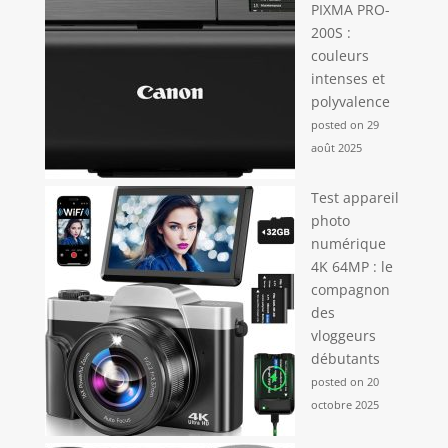
PIXMA PRO-
service à la
200S :
clientèle gratuit à
couleurs
vie !
intenses et
polyvalence
posted on 29
août 2025
Test appareil
photo
numérique
4K 64MP : le
compagnon
des
vloggeurs
débutants
posted on 20
octobre 2025