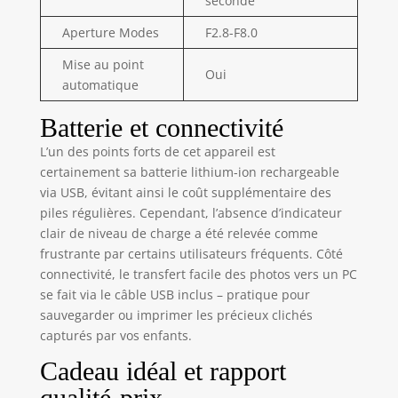
seconde
bande dessinée
Aperture Modes
F2.8-F8.0
mignons, 12
langues
Mise au point
disponibles. qui
Oui
automatique
fournit plus de
plaisir dans les
Batterie et connectivité
tournages. Chaque
caméra enfant
L’un des points forts de cet appareil est
intègre une carte
certainement sa batterie lithium-ion rechargeable
micro SD de 32 Go.
via USB, évitant ainsi le coût supplémentaire des
【 Matériau sûr et
piles régulières. Cependant, l’absence d’indicateur
résistant aux chocs
clair de niveau de charge a été relevée comme
】 Cet appareil
frustrante par certains utilisateurs fréquents. Côté
photo numérique
connectivité, le transfert facile des photos vers un PC
pour enfants est
se fait via le câble USB inclus – pratique pour
fait de matériaux
sauvegarder ou imprimer les précieux clichés
non toxiques et de
matériaux doux,
capturés par vos enfants.
respectueux de
Cadeau idéal et rapport
l'environnement.
Coque de
qualité-prix