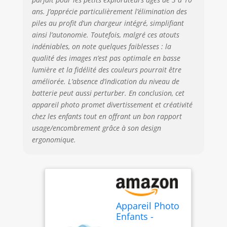
basées sur la
ans. J’apprécie particulièrement l’élimination des
capture photo
piles au profit d’un chargeur intégré, simplifiant
originale,
ainsi l’autonomie. Toutefois, malgré ces atouts
l'enregistrement
indéniables, on note quelques faiblesses : la
vidéo, la lecture, la
prise de vue en
qualité des images n’est pas optimale en basse
rafale, le
lumière et la fidélité des couleurs pourrait être
retardateur, 4
améliorée. L’absence d’indication du niveau de
filtres classiques,
batterie peut aussi perturber. En conclusion, cet
12 cadres de
appareil photo promet divertissement et créativité
bande dessinée
chez les enfants tout en offrant un bon rapport
mignons, 12
usage/encombrement grâce à son design
langues
ergonomique.
disponibles. qui
fournit plus de
plaisir dans les
tournages. Chaque
caméra enfant
intègre une carte
Appareil Photo
micro SD de 32 Go.
Enfants -
【 Matériau sûr et
Appareil Photo