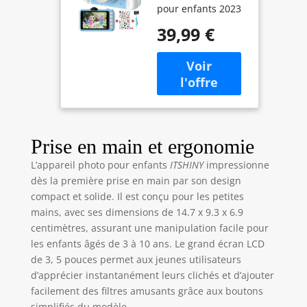
pour enfants 2023
avec 3,5
】 Cet appareil
Pouces Grand
39,99 €
photo numérique
écran 1080P
pour enfants a
HD 12MP Carte
deux caméras, un
SD 32 Go
grand écran de 3,5
Intégré pour 3-
pouces, Selfie est
10 Ans Filles
disponible et il
Garçons
peut faire des
Cadeaux de
vidéos, et la
Noël Nouvel
Prise en main et ergonomie
nouvelle version
an Jouets.
L’appareil photo pour enfants
ITSHINY
impressionne
améliore
dès la première prise en main par son design
considérablement
la définition des
compact et solide. Il est conçu pour les petites
photos (HD 1080p/
mains, avec ses dimensions de 14.7 x 9.3 x 6.9
720p vidéo et 8MP/
centimètres, assurant une manipulation facile pour
5MP/ photos 3MP.)
les enfants âgés de 3 à 10 ans. Le grand écran LCD
Il va augmenter la
de 3, 5 pouces permet aux jeunes utilisateurs
créativité de votre
d’apprécier instantanément leurs clichés et d’ajouter
enfant et
facilement des filtres amusants grâce aux boutons
enregistre chaque
simplifiés du modèle.