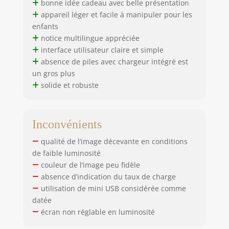
intégrée, d'une
bonne idée cadeau avec belle présentation
autonomie
appareil léger et facile à manipuler pour les
d'environ 2 heures
enfants
et peut prendre
notice multilingue appréciée
des photos
interface utilisateur claire et simple
pendant 2 à 4
absence de piles avec chargeur intégré est
heures. Pour que
un gros plus
votre enfant n'ait
solide et robuste
pas à s'inquiéter
de manquer de
batterie, il peut
être rechargé par
Inconvénients
un câble USB avec
qualité de l’image décevante en conditions
un ordinateur ou
d'autres appareils
de faible luminosité
dotés d'un port
couleur de l’image peu fidèle
USB. 【 Garantie
absence d’indication du taux de charge
de satisfaction à
utilisation de mini USB considérée comme
100 % et cadeaux
datée
exceptionnels 】
écran non réglable en luminosité
Notre appareil
photo pour enfants