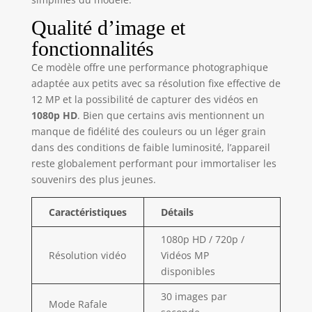
instant dans sa
propre
Qualité d’image et
perspective. 【
fonctionnalités
Multifonctions et
haute capacité de
Ce modèle offre une performance photographique
32 Go 】 Les
adaptée aux petits avec sa résolution fixe effective de
nouveaux
12 MP et la possibilité de capturer des vidéos en
appareils photo et
1080p HD
. Bien que certains avis mentionnent un
caméscopes pour
manque de fidélité des couleurs ou un léger grain
enfants mis à
dans des conditions de faible luminosité, l’appareil
niveau offrent plus
reste globalement performant pour immortaliser les
de fonctions,
basées sur la
souvenirs des plus jeunes.
capture photo
originale,
Caractéristiques
Détails
l'enregistrement
vidéo, la lecture, la
1080p HD / 720p /
prise de vue en
Résolution vidéo
Vidéos MP
rafale, le
disponibles
retardateur, 4
filtres classiques,
30 images par
Mode Rafale
12 cadres de