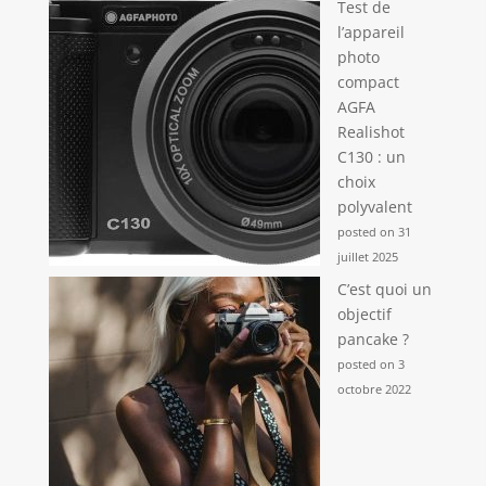
Test de
l’appareil
photo
compact
AGFA
Realishot
C130 : un
choix
polyvalent
posted on 31
juillet 2025
C’est quoi un
objectif
pancake ?
posted on 3
octobre 2022