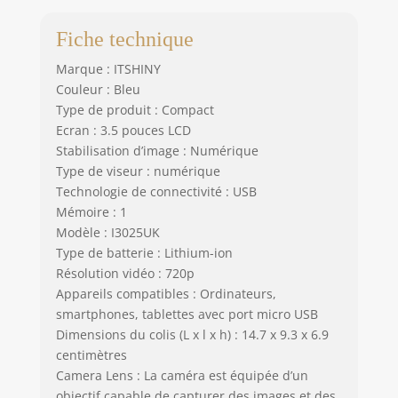
est le cadeau idéal
pour les
Fiche technique
anniversaires, les
Marque : ITSHINY
fêtes, Noël, les
Couleur : Bleu
congés et toute
Type de produit : Compact
autre occasion
spéciale. Il a de
Ecran : 3.5 pouces LCD
loin le cadeau
Stabilisation d’image : Numérique
préféré lors des
Type de viseur : numérique
fêtes de Noël et de
Technologie de connectivité : USB
Thanksgiving.
Mémoire : 1
Destiné aux
Modèle : I3025UK
enfants de 3 à 10
Type de batterie : Lithium-ion
ans. ITSHINY Kids
Résolution vidéo : 720p
Camera prend en
Appareils compatibles : Ordinateurs,
charge 30 jours de
smartphones, tablettes avec port micro USB
remboursement et
12 mois de
Dimensions du colis (L x l x h) : 14.7 x 9.3 x 6.9
garantie et de
centimètres
service à la
Camera Lens : La caméra est équipée d’un
clientèle gratuit à
objectif capable de capturer des images et des