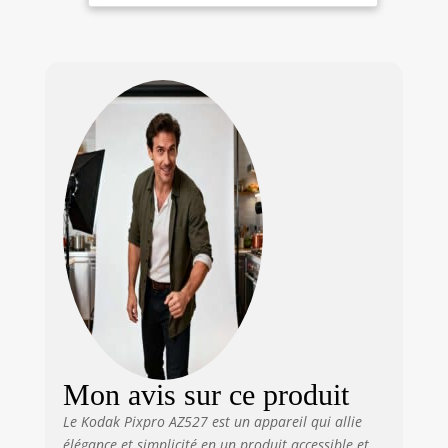
des photos claires
Stabilisation -
et précises, parfait
Noir
pour chaque
moment.
Mon avis sur ce produit
Le Kodak Pixpro AZ527 est un appareil qui allie
élégance et simplicité en un produit accessible et