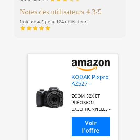
Notes des utilisateurs 4.3/5
Note de 4.3 pour 124 utilisateurs
KODAK Pixpro
AZ527 -
Appareil Photo
ZOOM 52X ET
Bridge
PRÉCISION
Numérique 20
EXCEPTIONNELLE -
MP, Zoom
Capturez les
Optique 52X,
détails éloignés
Capteur CMOS
avec le zoom
BSI, Écran LCD
optique 52x pour
3", Wi-FI,