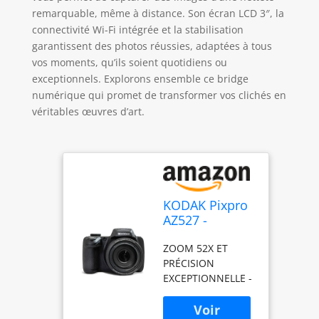
remarquable, même à distance. Son écran LCD 3″, la
connectivité Wi-Fi intégrée et la stabilisation
garantissent des photos réussies, adaptées à tous
vos moments, qu’ils soient quotidiens ou
exceptionnels. Explorons ensemble ce bridge
numérique qui promet de transformer vos clichés en
véritables œuvres d’art.
KODAK Pixpro
AZ527 -
Appareil Photo
ZOOM 52X ET
Bridge
PRÉCISION
Numérique 20
EXCEPTIONNELLE -
MP, Zoom
Capturez les
Optique 52X,
détails éloignés
Capteur CMOS