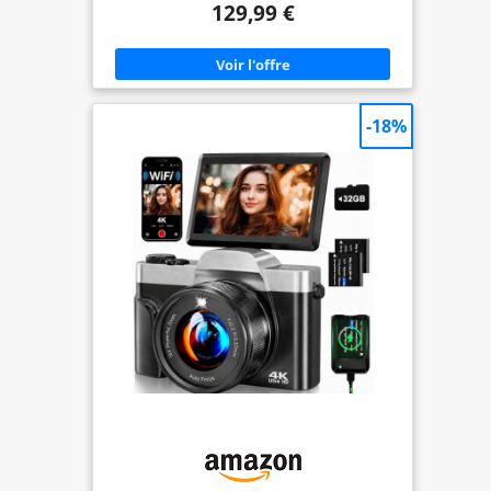
129,99 €
numérique produit des images plus naturelles et
plus raffinées que les appareils 4K classiques.
Grâce au zoom numérique 20X, vous pouvez
facilement photographier des paysages lointains
ainsi que les moindres détails, ce qui en fait un
choix idéal pour les créateurs de contenu sur
YouTube et TikTok 【Transfert WiFi Rapide et
-18%
Fonction Webcam】Équipé du WiFi intégré et de
l'application « Viipulse » pour iOS et Android, cet
appareil photo permet de transférer photos et
vidéos vers votre smartphone en quelques
secondes pour un partage instantané sur les
réseaux sociaux. Grâce à une connexion USB à un
ordinateur, il peut également être utilisé comme
webcam HD, idéale pour les appels vidéo, les
diffusions en direct, les réunions en ligne et les
cours à distance 【Écran Rabattable 3,5" à 180° et
Autofocus Précis】L’écran rabattable de 3,5
pouces à 180° de l’appareil photo numérique 8K
vous permet de visualiser votre cadrage en temps
réel, facilitant ainsi la composition de vos selfies et
vlogs. L’autofocus haute vitesse verrouille le sujet
en quelques millisecondes et garantit une mise au
point nette et stable, même lorsque le sujet est en
mouvement, afin que vous ne manquiez aucun
instant important 【Imagerie HDR et Fonctions
Multifonctions】La technologie HDR avancée offre
davantage de détails, des couleurs plus réalistes et
une qualité d'image supérieure à celle des