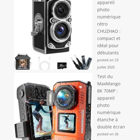
appareil
photo
numérique
rétro
CHUZHAO :
compact et
idéal pour
débutants
posted on 23
juillet 2025
Test du
MaxMango
8K 70MP :
appareil
photo
numérique
étanche à
double écran
posted on 26