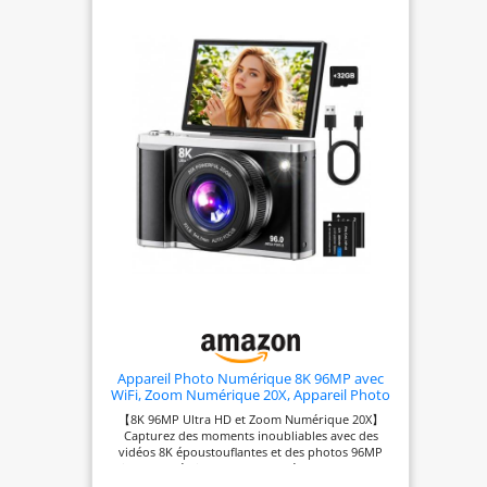
Appareil Photo Numérique 8K 96MP avec
WiFi, Zoom Numérique 20X, Appareil Photo
avec Autofocus et Stabilisation Anti-Shake,
【8K 96MP Ultra HD et Zoom Numérique 20X】
Écran Rabattable 3,5" 180°, Carte SD 32GB et
Capturez des moments inoubliables avec des
2 Batteries
vidéos 8K époustouflantes et des photos 96MP
riches en détails, aux couleurs éclatantes et aux
contours nets. Cet appareil photo numérique