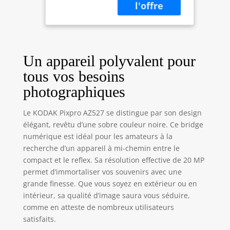
avec le zoom
BSI, Écran LCD
optique 52x pour
3", Wi-FI,
des photos claires
Stabilisation -
et précises, parfait
Noir
pour chaque
moment.
Un appareil polyvalent pour
tous vos besoins
photographiques
Le KODAK Pixpro AZ527 se distingue par son design
élégant, revêtu d’une sobre couleur noire. Ce bridge
numérique est idéal pour les amateurs à la
recherche d’un appareil à mi-chemin entre le
compact et le reflex. Sa résolution effective de 20 MP
permet d’immortaliser vos souvenirs avec une
grande finesse. Que vous soyez en extérieur ou en
intérieur, sa qualité d’image saura vous séduire,
comme en atteste de nombreux utilisateurs
satisfaits.