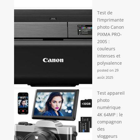
Test de
l’imprimante
photo Canon
PIXMA PRO-
200S :
couleurs
intenses et
polyvalence
posted on 29
août 2025
Test appareil
photo
numérique
4K 64MP : le
compagnon
des
vloggeurs