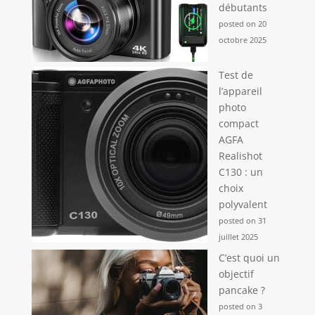
débutants
posted on 20
octobre 2025
Test de
l’appareil
photo
compact
AGFA
Realishot
C130 : un
choix
polyvalent
posted on 31
juillet 2025
C’est quoi un
objectif
pancake ?
posted on 3