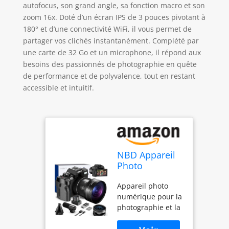
autofocus, son grand angle, sa fonction macro et son
zoom 16x. Doté d’un écran IPS de 3 pouces pivotant à
180° et d’une connectivité WiFi, il vous permet de
partager vos clichés instantanément. Complété par
une carte de 32 Go et un microphone, il répond aux
besoins des passionnés de photographie en quête
de performance et de polyvalence, tout en restant
accessible et intuitif.
NBD Appareil
Photo
numérique 4K
Appareil photo
48 MP
numérique pour la
autofocus avec
photographie et la
Grand Angle et
vidéo : cet appareil
Macro, Zoom
photo numérique