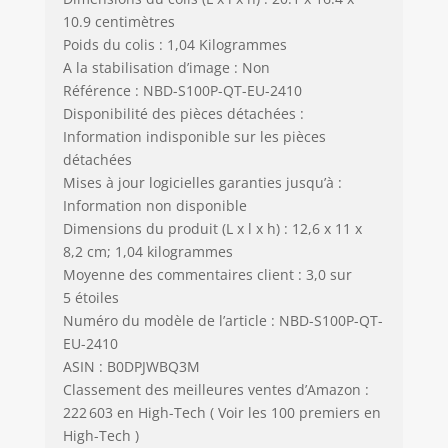
chargeur. Si vous
10.9 centimètres
avez des
Poids du colis : 1,04 Kilogrammes
questions,
A la stabilisation d’image : Non
n'hésitez pas à
Référence : NBD-S100P-QT-EU-2410
nous contacter et
Disponibilité des pièces détachées :
nous vous
Information indisponible sur les pièces
fournirons la
détachées
meilleure solution
Mises à jour logicielles garanties jusqu’à :
dans les 24
Information non disponible
heures. Nous
Dimensions du produit (L x l x h) : 12,6 x 11 x
offrons un service
de remplacement
8,2 cm; 1,04 kilogrammes
et de
Moyenne des commentaires client : 3,0 sur
remboursement
5 étoiles
gratuit pendant
Numéro du modèle de l’article : NBD-S100P-QT-
trois mois.
EU-2410
ASIN : B0DPJWBQ3M
Classement des meilleures ventes d’Amazon :
222 603 en High-Tech ( Voir les 100 premiers en
High-Tech )