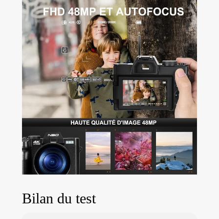
deux batteries Li-
ion de 1500 mAh
qui prennent en
charge
l'enregistrement
pendant la charge,
ce qui permet une
utilisation continue
avec un bloc
d'alimentation ou
une banque
d'alimentation. Le
chargeur de
batterie innovant
sert également de
station de charge.
L'appareil photo
est livré avec une
carte mémoire de
Bilan du test
32 Go, vous n'avez
donc pas à vous