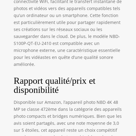
connectivité WiFi, facilitant le transfert instantané de
grand angle étend
votre vision jusqu'à
photos et vidéos vers des appareils compatibles tels
120 degrés et offre
qu’un ordinateur ou un smartphone. Cette fonction
une perspective
est particulièrement utile pour partager rapidement
plus large, tandis
ses créations sur les réseaux sociaux ou les
que la macro
sauvegarder dans le cloud. De plus, le modèle NBD-
capture des gros
S100P-QT-EU-2410 est compatible avec un
plans clairs et
microphone externe, une caractéristique essentielle
détaillés comme
pour les vidéastes en quête d’une qualité sonore
des fleurs.
améliorée.
【Caméra de
vlogging avec
caméra PC et sortie
Rapport qualité/prix et
HDMI】Connectez
disponibilité
cette caméra de
vlogging à votre PC
Disponible sur Amazon, l’appareil photo NBD 4K 48
via USB et
MP se classe 472ème dans la catégorie des appareils
choisissez entre
photo compacts et bridges numériques. Bien que les
"mode de
stockage" pour un
avis soient partagés, avec une note moyenne de 3,0
transfert de
sur 5 étoiles, cet appareil reste un choix compétitif
fichiers facile ou