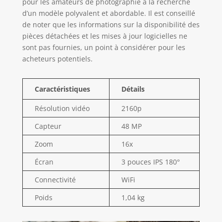
pour les amateurs de photographie à la recherche
"caméra PC" pour
d’un modèle polyvalent et abordable. Il est conseillé
le chat vidéo et le
de noter que les informations sur la disponibilité des
streaming en
pièces détachées et les mises à jour logicielles ne
direct. Pour la
sont pas fournies, un point à considérer pour les
lecture sur un
acheteurs potentiels.
écran plus grand,
l'appareil photo
numérique prend
Caractéristiques
Détails
en charge la sortie
HDMI (câble HDMI
Résolution vidéo
2160p
non inclus) pour
une connexion
Capteur
48 MP
directe à un
Zoom
16x
téléviseur HD.
Caméra de
Écran
3 pouces IPS 180°
vlogging avec 2
modes de charge
Connectivité
WiFi
et carte TF de 32
Go : cette caméra
Poids
1,04 kg
vidéo numérique
est livrée avec