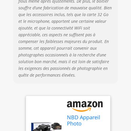
flous même après ajustements. De plus, le boîtier
Plusieurs appareils
souffre d’une fabrication de mauvaise qualité. Bien
photo numériques
que les accessoires inclus, tels que la carte 32 Go
S : équipé d'un
et le microphone, apportent une certaine valeur
grand angle
ajoutée, et que la connectivité WiFi soit
professionnel
appréciable, ces aspects ne suffisent pas à
amovible de 52
compenser les faiblesses majeures du produit. En
mm et d'une
macro, cette
somme, cet appareil pourrait convenir aux
caméra 4K est
photographes occasionnels à la recherche d’une
parfaite pour
solution bon marché, mais il est loin de satisfaire
enregistrer de
les exigences des passionnés de photographie en
grandes scènes et
quête de performances élevées.
des gros plans. Le
grand angle étend
votre vision jusqu'à
120 degrés et offre
une perspective
plus large, tandis
que la macro
NBD Appareil
capture des gros
Photo
plans clairs et
numérique 4K