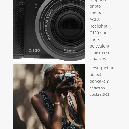
photo
compact
AGFA
Realishot
C130 : un
choix
polyvalent
posted on 31
juillet 2025
C’est quoi un
objectif
pancake ?
posted on 3
octobre 2022