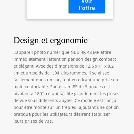
16x, Carte 32
dispose
Go et
d'excellentes
Microphone,
fonctions vidéo 4K
Écran IPS 3"
et d'un mode
180°,
photo haute
WiFi(Noir)
résolution de 48
Design et ergonomie
MP, vous
permettant de
L’appareil photo numérique NBD 4K 48 MP attire
capturer des
immédiatement l’attention par son design compact
moments
et élégant. Avec des dimensions de 12,6 x 11 x 8,2
incroyables avec
cm et un poids de 1,04 kilogrammes, il se glisse
une clarté
facilement dans un sac, tout en offrant une prise en
exceptionnelle. La
main confortable. Son écran IPS de 3 pouces est
caméra de
pivotant à 180°, ce qui facilite grandement les prises
vlogging dispose
d'un écran tactile
de vue sous différents angles. Ce modèle est conçu
rotatif de 3 pouces
pour être monté sur un trépied, ajoutant une option
(3") à 180 degrés,
pratique pour les utilisateurs désirant stabiliser
ce qui rend le
leurs prises de vue.
blogging des
voitures un jeu