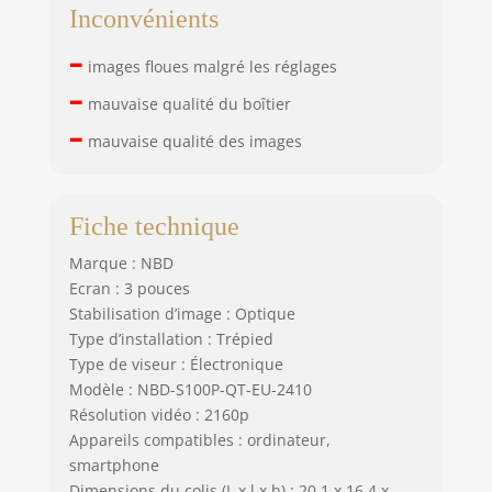
soucier d'acheter
Inconvénients
une carte séparée.
–
【Appareil photo
images floues malgré les réglages
avec accessoires】
–
Cet appareil photo
mauvaise qualité du boîtier
numérique a été
–
mauvaise qualité des images
conçu pour les
débutants et est
un cadeau idéal
pour les
Fiche technique
débutants. Le
forfait comprend 1
Marque : NBD
x appareil photo, 1
Ecran : 3 pouces
x carte TF de 32
Stabilisation d’image : Optique
Go, 1 x câble USB,
Type d’installation : Trépied
1 x deux batteries
Type de viseur : Électronique
lithium-ion
Modèle : NBD-S100P-QT-EU-2410
rechargeables, 1 x
Résolution vidéo : 2160p
manuel
Appareils compatibles : ordinateur,
d'utilisation et 1 x
smartphone
caméra macro, 1 x
Dimensions du colis (L x l x h) : 20.1 x 16.4 x
microphone et 1 x