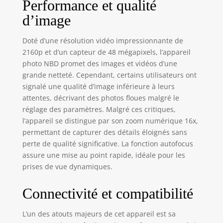
Performance et qualité
d'enfant.
d’image
Enregistrez vos
photos ou
visualisez votre
Doté d’une résolution vidéo impressionnante de
enregistrement
2160p et d’un capteur de 48 mégapixels, l’appareil
lorsque vous
photo NBD promet des images et vidéos d’une
bloguez sous tous
grande netteté. Cependant, certains utilisateurs ont
les angles.
signalé une qualité d’image inférieure à leurs
Plusieurs appareils
attentes, décrivant des photos floues malgré le
photo numériques
réglage des paramètres. Malgré ces critiques,
S : équipé d'un
l’appareil se distingue par son zoom numérique 16x,
grand angle
professionnel
permettant de capturer des détails éloignés sans
amovible de 52
perte de qualité significative. La fonction autofocus
mm et d'une
assure une mise au point rapide, idéale pour les
macro, cette
prises de vue dynamiques.
caméra 4K est
parfaite pour
Connectivité et compatibilité
enregistrer de
grandes scènes et
L’un des atouts majeurs de cet appareil est sa
des gros plans. Le