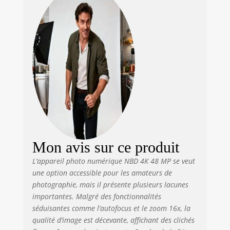
permettant de
capturer des
moments
incroyables avec
une clarté
exceptionnelle. La
caméra de
vlogging dispose
d'un écran tactile
rotatif de 3 pouces
(3") à 180 degrés,
ce qui rend le
blogging des
voitures un jeu
Mon avis sur ce produit
d'enfant.
L’appareil photo numérique NBD 4K 48 MP se veut
Enregistrez vos
une option accessible pour les amateurs de
photos ou
visualisez votre
photographie, mais il présente plusieurs lacunes
enregistrement
importantes. Malgré des fonctionnalités
lorsque vous
séduisantes comme l’autofocus et le zoom 16x, la
bloguez sous tous
qualité d’image est décevante, affichant des clichés
les angles.