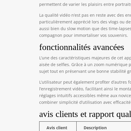
bal
permettent de varier les plaisirs entre portrai
Sou
pou
La qualité vidéo n’est pas en reste avec des 
sér
particulièrement apprécié lors des vlogs ou d
lég
aussi bien du slow motion que des time-lapses o
mat
compagnon pour immortaliser vos souvenirs.
ave
Go,
fonctionnalités avancées
sto
att
L’une des caractéristiques majeures de cet ap
spé
aisée de selfies. Grâce à un zoom numérique po
pho
sujet tout en préservant une bonne stabilité 
L’utilisateur peut également profiter d’autres 
l’enregistrement vidéo, facilitant ainsi le mont
réglages intuitifs accessibles même aux novic
combiner simplicité d’utilisation avec efficacit
avis clients et rapport qual
Avis client
Description