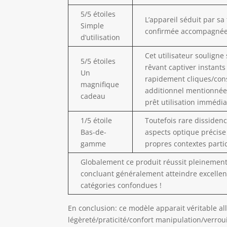
5/5 étoiles
L’appareil séduit par sa
Simple
confirmée accompagnée a
d’utilisation
Cet utilisateur souligne
5/5 étoiles
rêvant captiver instants
Un
rapidement cliques/cons
magnifique
additionnel mentionnée/
cadeau
prêt utilisation immédia
1/5 étoile
Toutefois rare dissiden
Bas-de-
aspects optique précis
gamme
propres contextes partic
Globalement ce produit réussit pleinement
concluant généralement atteindre excellente
catégories confondues !
En conclusion: ce modèle apparait véritable 
légèreté/praticité/confort manipulation/verrou