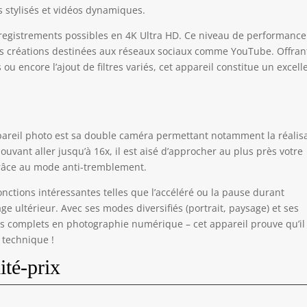
ance des blancs, compensation d’exposition ±3.0 et horodatage.
ts stylisés et vidéos dynamiques.
tenu par une équipe d’assistance disponible 24h/24 et 7j/7, vous
vez profiter de votre expérience photographique en toute
enregistrements possibles en 4K Ultra HD. Ce niveau de performance
énité appareil photo compact avec longue autonomie: Solide et
es créations destinées aux réseaux sociaux comme YouTube. Offran
er, cet appareil photo numérique est fabriqué à partir de
u encore l’ajout de filtres variés, cet appareil constitue un excell
ériaux de haute qualité pour une utilisation durable. Il est livré
c deux batteries supplémentaires et une carte mémoire de 32
 offrant une autonomie prolongée et un grand espace de
ckage, idéal pour les voyages et le vlogging. Un cadeau
entionné pour les anniversaires, les fêtes ou toute occasion
pareil photo est sa double caméra permettant notamment la réalis
ciale – parfait pour ceux qui veulent débuter dans la
uvant aller jusqu’à 16x, il est aisé d’approcher au plus près votre
tographie
grâce au mode anti-tremblement.
fonctions intéressantes telles que l’accéléré ou la pause durant
age ultérieur. Avec ses modes diversifiés (portrait, paysage) et ses
es complets en photographie numérique – cet appareil prouve qu’il 
é technique !
ité-prix