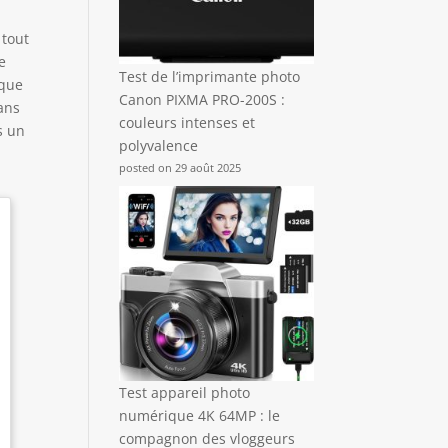
 tout
e
Test de l’imprimante photo
 que
Canon PIXMA PRO-200S :
ans
couleurs intenses et
s un
polyvalence
posted on 29 août 2025
Test appareil photo
numérique 4K 64MP : le
compagnon des vloggeurs