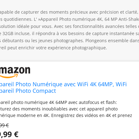
capable de capturer des moments précieux avec précision et clarté,
res quotidiennes. L' »Appareil Photo numérique 4K, 64 MP Anti-Shak
solution idéale pour vous. Avec ses fonctionnalités avancées telles
 32GB incluse, il répondra à vos besoins de capture instantanée s
es débutants ou les jeunes photographes. Plongeons ensemble dan
reil peut enrichir votre expérience photographique.
pareil Photo Numérique avec WiFi 4K 64MP, WiFi
pareil Photo Compact
areil photo numérique 4K 64MP avec autofocus et flash:
turez des moments inoubliables avec cet appareil photo
érique moderne en 4K. Enregistrez des vidéos en 4K et prenez
 photos détaillées de 64MP grâce à un capteur CMOS de 13MP
99 €
rant des images nettes et précises. Le flash intégré garantit des
,99 €
ultats éclatants dans des environnements à faible luminosité ou