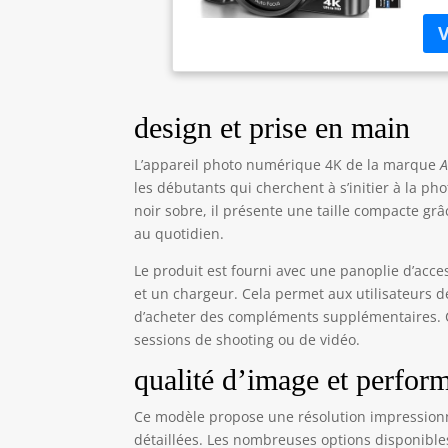
de 
par
pho
cré
par
int
design et prise en main
rés
agr
L’appareil photo numérique 4K de la marque
à l
les débutants qui cherchent à s’initier à la p
étu
noir sobre, il présente une taille compacte grâ
rot
au quotidien.
pou
pou
Le produit est fourni avec une panoplie d’acc
mic
et un chargeur. Cela permet aux utilisateurs 
180
d’acheter des compléments supplémentaires.
dif
sessions de shooting ou de vidéo.
pho
exc
qualité d’image et perfor
Pol
nom
Ce modèle propose une résolution impressionn
lap
détaillées. Les nombreuses options disponible