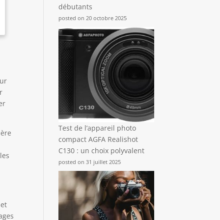
débutants
posted on 20 octobre 2025
our
r
er
Test de l’appareil photo
mère
compact AGFA Realishot
C130 : un choix polyvalent
les
posted on 31 juillet 2025
 et
sages