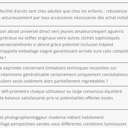
 facilité d’accès tant chez adultes que chez les enfants ; robustesse
stucieusement par tous accessoires nécessaires dès achat initial
 son attrait universel direct vers jeunes amateurs/expert aguerris
 précieux via selfies originaux voire autres clichés sophistiqués
erves/améliorés si désiré grâce potentiel inclusion trépied
rappelle emballage soigné garantissant arrivée sure colis comple
te !
ce exprimée concernant limitations techniques ressenties sur
e néanmoins généralisable certainement uniquement constatations
uliers seuls isolément alors partiellement regrettables ?
 défi promettre chaque utilisateur vu large consensus équilibré
 balance satisfaisante prix vs potentialités offertes toutes
allié photographe/vloggeur moderne mêlant habilement
illage perspectives variées sous différentes conditions lumineuses