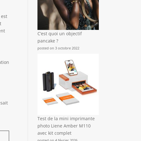
 est
t
ent
C’est quoi un objectif
pancake ?
posted on 3 octobre 2022
ation
sait
Test de la mini imprimante
photo Liene Amber M110
avec kit complet
posted on 4 février 2026