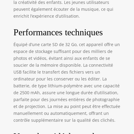
la créativité des enfants. Les jeunes utilisateurs
projection
optimale ne
peuvent également écouter de la musique, ce qui
dépasse pas 1
enrichit l’expérience d’utilisation.
mètre. Une
distance trop
Performances techniques
longue affectera
l'effet de
Équipé d’une carte SD de 32 Go, cet appareil offre un
projection.
espace de stockage suffisant pour des milliers de
(Remarque : les
photos et vidéos, évitant ainsi aux enfants de se
caméras de
soucier de la mémoire disponible. La connectivité
projection sont des
caméras-jouets
USB facilite le transfert des fichiers vers un
pour enfants et
ordinateur pour les conserver ou les éditer. La
non des
batterie, de type lithium-polymère avec une capacité
équipements de
de 2500 mAh, assure une longue durée d’utilisation,
projection
parfaite pour des journées entières de photographie
professionnels).
et de projection. La mise au point peut être effectuée
APPAREIL PHOTO
manuellement ou automatiquement, offrant un
MULTIFONCTION
contrôle supplémentaire sur la qualité des clichés.
POUR ENFANTS
:Cet appareil photo