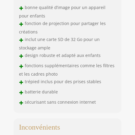
CARTE MÉMOIRE
+
bonne qualité d’image pour un appareil
DE 32GB :Cette
jouet appareil
pour enfants
+
photo dispose
fonction de projection pour partager les
d'une batterie
créations
intégrée de 2500
+
inclut une carte SD de 32 Go pour un
mAh et d'un
connecteur Type-C.
stockage ample
Compatible avec
+
design robuste et adapté aux enfants
les ordinateurs, les
+
fonctions supplémentaires comme les filtres
ordinateurs
portables et les
et les cadres photo
chargeurs
+
trépied inclus pour des prises stables
portables avec
+
sortie USB. Il peut
batterie durable
supporter 3-4
+
sécurisant sans connexion internet
heures de prise de
vue / 50 minutes
de projection.Carte
TF 32G, peut
Inconvénients
stocker des milliers