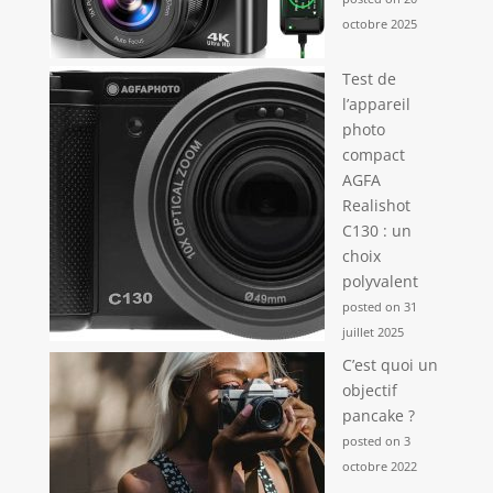
octobre 2025
Test de
l’appareil
photo
compact
AGFA
Realishot
C130 : un
choix
polyvalent
posted on 31
juillet 2025
C’est quoi un
objectif
pancake ?
posted on 3
octobre 2022