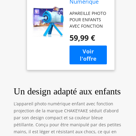
Numérique
Enfant avec
APAREILLE PHOTO
Fonction
POUR ENFANTS
Projection,
AVEC FONCTION
1080P Appareil
DE PROJECTION
Photo Enfant
59,99 €
:Cet appareils
avec
photos
Trépied,Carte
numériques pour
SD
enfants
32G,Batteries
récemment
2500 mAh,
amélioré est doté
Jouet Appareil
d'une fonction de
Photo Cadeau
projection. Vos
Fille Garçons 3
Un design adapté aux enfants
enfants peuvent
4 5 6 7 8 9 10
non seulement
11 12 Ans
s'amuser à
L’appareil photo numérique enfant avec fonction
prendre des
projection de la marque CHAKEYAKE séduit d’abord
photos avec
par son design compact et sa couleur bleue
l'appareil, mais
pétillante. Conçu pour être manipulé par des petites
aussi projeter des
mains, il est léger et résistant aux chocs, ce qui en
photos ou des