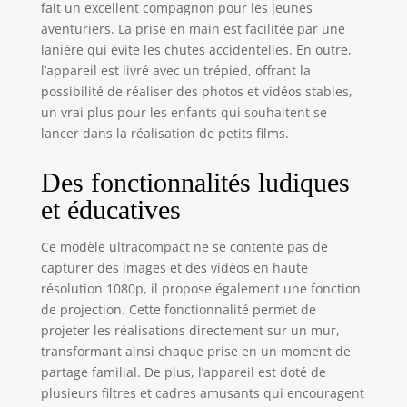
fait un excellent compagnon pour les jeunes
vidéos sur le mur
aventuriers. La prise en main est facilitée par une
pour partager les
lanière qui évite les chutes accidentelles. En outre,
résultats de la
l’appareil est livré avec un trépied, offrant la
photographie avec
leur famille et
possibilité de réaliser des photos et vidéos stables,
leurs amis. Cette
un vrai plus pour les enfants qui souhaitent se
fonction les incite
lancer dans la réalisation de petits films.
à explorer le
monde de la
Des fonctionnalités ludiques
photographie.
et éducatives
LENTILLE ROTATIVE
ET DISTANCE DE
PROJECTION
Ce modèle ultracompact ne se contente pas de
OPTIMALE : La
capturer des images et des vidéos en haute
lentille rotative
résolution 1080p, il propose également une fonction
peut focaliser
de projection. Cette fonctionnalité permet de
l'image et ainsi
projeter les réalisations directement sur un mur,
ajuster la clarté de
transformant ainsi chaque prise en un moment de
l'image. Nous
partage familial. De plus, l’appareil est doté de
recommandons
plusieurs filtres et cadres amusants qui encouragent
que la distance de