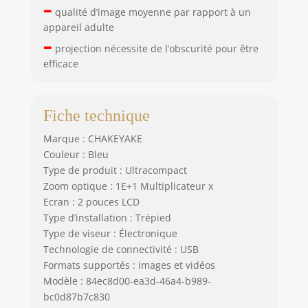
de photos, les
–
qualité d’image moyenne par rapport à un
fichiers peuvent
appareil adulte
être transférés à
–
l'ordinateur via
projection nécessite de l’obscurité pour être
USB. CE QUE VOUS
efficace
OBTENEZ :Appareil
Photo Numerique
Enfant / Trépied /
Fiche technique
Carte SD 32 Go /
Dragonne / Câble
Marque : CHAKEYAKE
USB / Guide de
Couleur : Bleu
Bienvenue,
Type de produit : Ultracompact
Garantie de 18
Zoom optique : 1E+1 Multiplicateur x
mois sans souci et
Ecran : 2 pouces LCD
service clientèle
Type d’installation : Trépied
amical.
Type de viseur : Électronique
Technologie de connectivité : USB
Formats supportés : images et vidéos
Modèle : 84ec8d00-ea3d-46a4-b989-
bc0d87b7c830