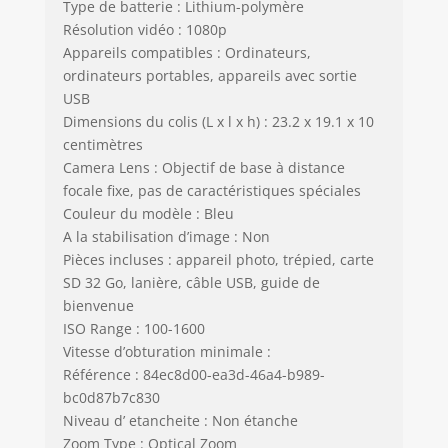
Type de batterie : Lithium-polymère
Résolution vidéo : 1080p
Appareils compatibles : Ordinateurs,
ordinateurs portables, appareils avec sortie
USB
Dimensions du colis (L x l x h) : 23.2 x 19.1 x 10
centimètres
Camera Lens : Objectif de base à distance
focale fixe, pas de caractéristiques spéciales
Couleur du modèle : Bleu
A la stabilisation d’image : Non
Pièces incluses : appareil photo, trépied, carte
SD 32 Go, lanière, câble USB, guide de
bienvenue
ISO Range : 100-1600
Vitesse d’obturation minimale :
Référence : 84ec8d00-ea3d-46a4-b989-
bc0d87b7c830
Niveau d’ etancheite : Non étanche
Zoom Type : Optical Zoom