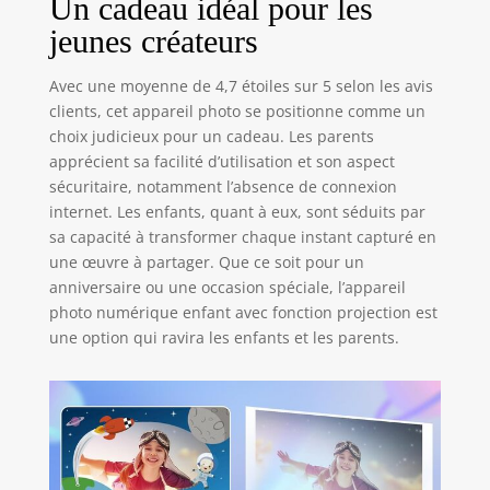
Un cadeau idéal pour les
enfants comporte
30 cadres photo, 7
jeunes créateurs
filtres et 8 effets de
miroir. Il intègre
Avec une moyenne de 4,7 étoiles sur 5 selon les avis
un zoom 10X, un
clients, cet appareil photo se positionne comme un
lecteur de
choix judicieux pour un cadeau. Les parents
musique, des
apprécient sa facilité d’utilisation et son aspect
cartes d'alphabet,
etc., ce qui permet
sécuritaire, notamment l’absence de connexion
de répondre aux
internet. Les enfants, quant à eux, sont séduits par
différents besoins
sa capacité à transformer chaque instant capturé en
des enfants. Il
une œuvre à partager. Que ce soit pour un
dispose également
anniversaire ou une occasion spéciale, l’appareil
d'outils tels que le
photo numérique enfant avec fonction projection est
réveil, la minuterie
une option qui ravira les enfants et les parents.
et le calendrier
pour développer le
sens du temps
chez les enfants.
CONCEPTION
ÉLÉGANTE ET
DURABLE: L'apareil