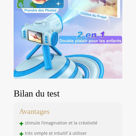
photo enfant
CHAKEYAKE, avec
son design élégant
en forme de
vaisseau spatial,
est plein de sens
futuriste et de
science-fiction, ce
qui peut inspirer la
curiosité des
enfants et leur
désir d'explorer
l'espace et
l'univers. Il est
Bilan du test
fabriqué en ABS,
un matériau sûr et
durable. Il convient
Avantages
aux enfants âgés
de 3 à 12 ans.
+
stimule l’imagination et la créativité
BATTERIE
+
PUISSANTE ET
très simple et intuitif à utiliser