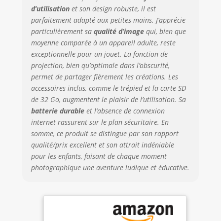
PROJECTION
d’utilisation
et son design robuste, il est
OPTIMALE : La
parfaitement adapté aux petites mains. J’apprécie
lentille rotative
particulièrement sa
qualité d’image
qui, bien que
peut focaliser
moyenne comparée à un appareil adulte, reste
l'image et ainsi
exceptionnelle pour un jouet. La fonction de
ajuster la clarté de
projection, bien qu’optimale dans l’obscurité,
l'image. Nous
permet de partager fièrement les créations. Les
recommandons
que la distance de
accessoires inclus, comme le trépied et la carte SD
projection
de 32 Go, augmentent le plaisir de l’utilisation. Sa
optimale ne
batterie durable
et l’absence de connexion
dépasse pas 1
internet rassurent sur le plan sécuritaire. En
mètre. Une
somme, ce produit se distingue par son rapport
distance trop
qualité/prix excellent et son attrait indéniable
longue affectera
pour les enfants, faisant de chaque moment
l'effet de
photographique une aventure ludique et éducative.
projection.
(Remarque : les
caméras de
projection sont des
caméras-jouets