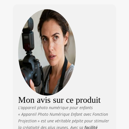
projection. Vos
Fille Garçons 3
enfants peuvent
4 5 6 7 8 9 10
non seulement
11 12 Ans
s'amuser à
prendre des
photos avec
l'appareil, mais
aussi projeter des
photos ou des
vidéos sur le mur
pour partager les
résultats de la
photographie avec
leur famille et
leurs amis. Cette
fonction les incite
Mon avis sur ce produit
à explorer le
monde de la
L’appareil photo numérique pour enfants
photographie.
« Appareil Photo Numérique Enfant avec Fonction
LENTILLE ROTATIVE
Projection » est une véritable pépite pour stimuler
ET DISTANCE DE
la créativité des plus jeunes. Avec sa
facilité