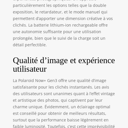
télécommandes, à
particulièrement les options telles que la double
la double
exposition, le retardateur, et le mode manuel qui
exposition, au
permettent d’apporter une dimension créative à vos
retardateur, au
mode manuel et à
clichés. La batterie lithium-ion rechargeable offre
d'autres outils
une autonomie suffisante pour une utilisation
créatifs. NOUVEAU
prolongée, bien que le suivi de la charge soit un
ET AMÉLIORÉ :
détail perfectible.
doté d'une
meilleure position
Qualité d’image et expérience
du posemètre,
utilisateur
d'un capteur de
distance amélioré,
d'un système de
La Polaroid Now+ Gen3 offre une qualité d’image
mise au point
satisfaisante pour les clichés instantanés. Les avis
automatique à
des utilisateurs sont unanimes quant à l’effet vintage
deux objectifs
et artistique des photos, qui captivent par leur
amélioré, d'un
charme unique. Évidemment, un éclairage optimal
support de trépied
est conseillé pour obtenir de meilleurs résultats,
intégré et d'une
surtout que la performance baisse légèrement en
compatibilité avec
faible luminosité. Toutefois, c’est cette imprévisibilité
les filtres photo.