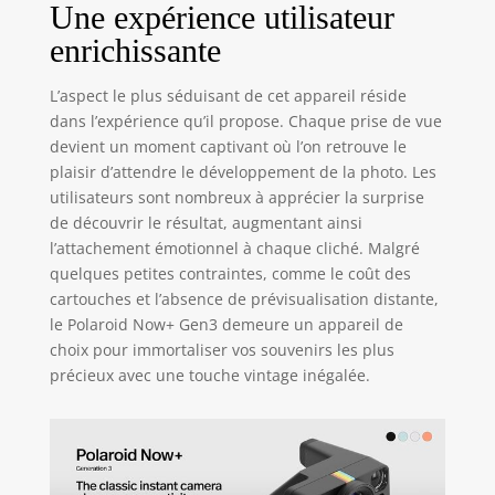
Une expérience utilisateur
avec soin à partir
de 40 % de
enrichissante
matériaux recyclés
et d'une batterie
L’aspect le plus séduisant de cet appareil réside
rechargeable USB-
dans l’expérience qu’il propose. Chaque prise de vue
C. VISEZ. APPUYER.
devient un moment captivant où l’on retrouve le
CONSERVEZ POUR
plaisir d’attendre le développement de la photo. Les
TOUJOURS : la
génération 3 est
utilisateurs sont nombreux à apprécier la surprise
désormais
de découvrir le résultat, augmentant ainsi
compatible avec
l’attachement émotionnel à chaque cliché. Malgré
les films Polaroid i-
quelques petites contraintes, comme le coût des
Type et 600.
cartouches et l’absence de prévisualisation distante,
Capturez la vraie
le Polaroid Now+ Gen3 demeure un appareil de
vie dans des
choix pour immortaliser vos souvenirs les plus
photos Polaroid
précieux avec une touche vintage inégalée.
emblématiques en
taille réelle. Film
vendu séparément
et non inclus, sauf
indication