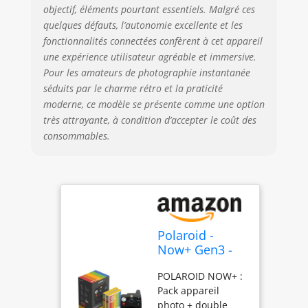
objectif, éléments pourtant essentiels. Malgré ces
doté d'une
quelques défauts, l’autonomie excellente et les
meilleure position
du posemètre,
fonctionnalités connectées confèrent à cet appareil
d'un capteur de
une expérience utilisateur agréable et immersive.
distance amélioré,
Pour les amateurs de photographie instantanée
d'un système de
séduits par le charme rétro et la praticité
mise au point
moderne, ce modèle se présente comme une option
automatique à
très attrayante, à condition d’accepter le coût des
deux objectifs
consommables.
amélioré, d'un
support de trépied
intégré et d'une
compatibilité avec
les filtres photo.
Combinez la
connectivité
Polaroid -
Bluetooth avec un
Now+ Gen3 -
système de mise
Appareil Photo
au point
POLAROID NOW+ :
instantané
automatique à
Pack appareil
connecté
deux objectifs
photo + double
Bluetooth -