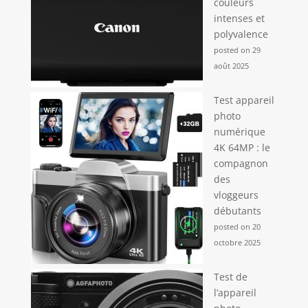
couleurs
intenses et
polyvalence
posted on 29
août 2025
Test appareil
photo
numérique
4K 64MP : le
compagnon
des
vloggeurs
débutants
posted on 20
octobre 2025
Test de
l’appareil