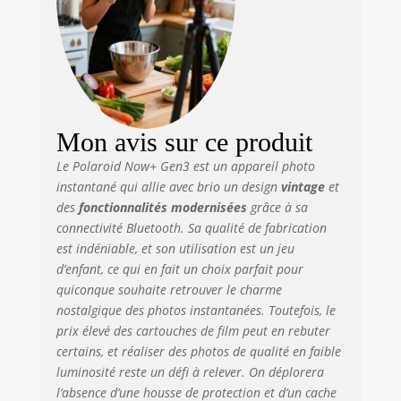
CRÉATIF :
Bénéficiez d'une
puissance créative
supplémentaire en
connectant
l'appareil photo
instantané
Polaroid Now+
Mon avis sur ce produit
Generation 3 via
Le Polaroid Now+ Gen3 est un appareil photo
Bluetooth à
instantané qui allie avec brio un design
vintage
et
l'application
des
fonctionnalités modernisées
grâce à sa
Polaroid. Accédez à
connectivité Bluetooth. Sa qualité de fabrication
la priorité
d'ouverture, aux
est indéniable, et son utilisation est un jeu
télécommandes, à
d’enfant, ce qui en fait un choix parfait pour
la double
quiconque souhaite retrouver le charme
exposition, au
nostalgique des photos instantanées. Toutefois, le
retardateur, au
prix élevé des cartouches de film peut en rebuter
mode manuel et à
certains, et réaliser des photos de qualité en faible
d'autres outils
luminosité reste un défi à relever. On déplorera
créatifs. NOUVEAU
l’absence d’une housse de protection et d’un cache
ET AMÉLIORÉ :