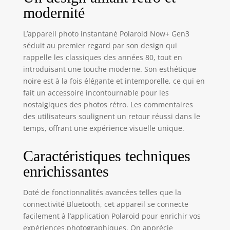
facilement à
modernité
l'application
Polaroid via
L’appareil photo instantané Polaroid Now+ Gen3
Bluetooth pour
séduit au premier regard par son design qui
débloquer bien
rappelle les classiques des années 80, tout en
plus encore.
introduisant une touche moderne. Son esthétique
CONNECTÉ ET
CRÉATIF :
noire est à la fois élégante et intemporelle, ce qui en
Bénéficiez d'une
fait un accessoire incontournable pour les
puissance créative
nostalgiques des photos rétro. Les commentaires
supplémentaire en
des utilisateurs soulignent un retour réussi dans le
connectant
temps, offrant une expérience visuelle unique.
l'appareil photo
instantané
Caractéristiques techniques
Polaroid Now+
Generation 3 via
enrichissantes
Bluetooth à
l'application
Doté de fonctionnalités avancées telles que la
Polaroid. Accédez à
connectivité Bluetooth, cet appareil se connecte
la priorité
facilement à l’application Polaroid pour enrichir vos
d'ouverture, aux
expériences photographiques. On apprécie