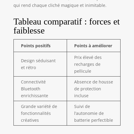
Combinez la
qui rend chaque cliché magique et inimitable.
connectivité
Bluetooth avec un
Tableau comparatif : forces et
système de mise
faiblesse
au point
automatique à
deux objectifs
Points positifs
Points à améliorer
optimisé qui prend
des photos plus
Prix élevé des
Design séduisant
nettes et vous
recharges de
et rétro
obtenez un
pellicule
appareil photo au
look classique doté
Connectivité
Absence de housse
de technologies
Bluetooth
de protection
modernes. DESIGN
enrichissante
incluse
CLASSIQUE :
Design Polaroid
Grande variété de
Suivi de
emblématique
fonctionnalités
l’autonomie de
disponible en
créatives
batterie perfectible
quatre nouveaux
coloris. Fabriqué