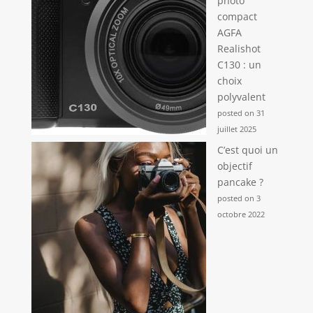
photo
compact
AGFA
Realishot
C130 : un
choix
polyvalent
posted on 31
juillet 2025
C’est quoi un
objectif
pancake ?
posted on 3
octobre 2022